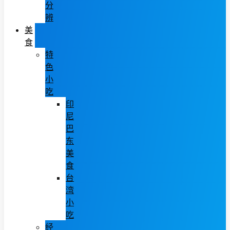
分
辨
美
食
特
色
小
吃
印
尼
巴
东
美
食
台
湾
小
吃
经