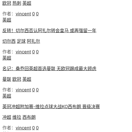
欧冠
热刺
英超
作者：
vincent
0
0
英超
反转！切尔西否认阿扎尔转会皇马 或再强留一年
切尔西
足球
阿扎尔
作者：
vincent
0
0
英超
名记：桑乔回英超首选曼联 无欧冠踢成最大顾虑
曼联
欧冠
英超
作者：
vincent
0
0
英超
英冠冲超附加赛-维拉点球大战KO西布朗 晋级决赛
冲超
维拉
西布朗
作者：
vincent
0
0