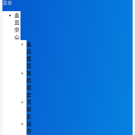
菜单
会
员
中
心
会
员
首
页
我
的
丽
史
写
丽
史
站
内