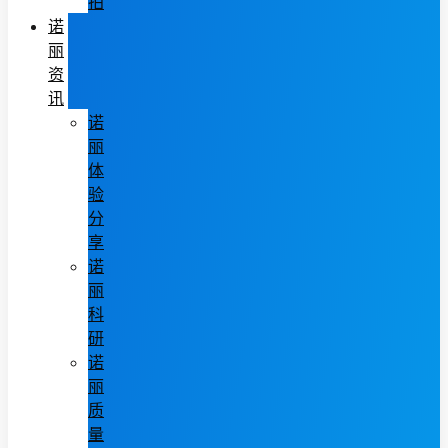
拍
诺
丽
资
讯
诺
丽
体
验
分
享
诺
丽
科
研
诺
丽
质
量