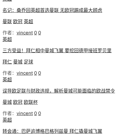
名记：桑乔回英超首选曼联 无欧冠踢成最大顾虑
曼联
欧冠
英超
作者：
vincent
0
0
英超
三方受益！拜仁相中曼城飞翼 要挖回德甲接班罗贝里
拜仁
曼城
足球
作者：
vincent
0
0
英超
误导欧足联与财政违规，解析曼城可能面临的欧战禁令
曼城
欧冠
欧联杯
作者：
vincent
0
0
英超
转会通：巴萨追博格巴格列兹曼 拜仁撬曼城飞翼