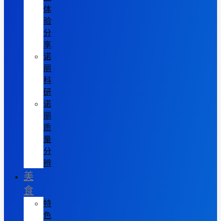
体
验
分
享
诺
丽
科
研
诺
丽
质
量
分
辨
美
食
特
色