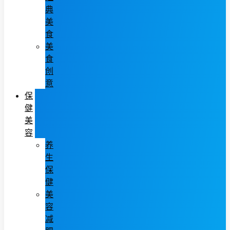
典
美
食
美
食
创
意
保
健
美
容
养
生
保
健
美
容
减