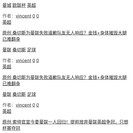
曼城
欧联杯
英超
作者：
vincent
0
0
英超
原创 桑切斯为曼联失败道歉队友无人响应？金钱+身体摧毁大腿
已难翻身
曼联
桑切斯
足球
作者：
vincent
0
0
英超
原创 桑切斯为曼联失败道歉队友无人响应？金钱+身体摧毁大腿
已难翻身
曼联
桑切斯
足球
作者：
vincent
0
0
英超
原创 索帅官宣今夏曼联一人回归！提前放弃曼联英超争冠，只想
杯赛夺冠