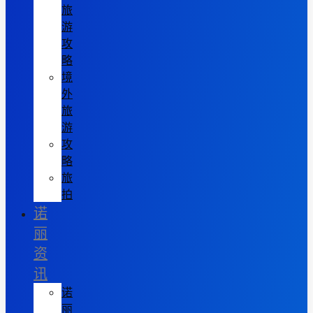
旅
游
攻
略
境
外
旅
游
攻
略
旅
拍
诺
丽
资
讯
诺
丽