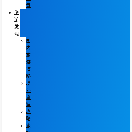
置
旅
游
发
现
国
内
旅
游
攻
略
境
外
旅
游
攻
略
旅