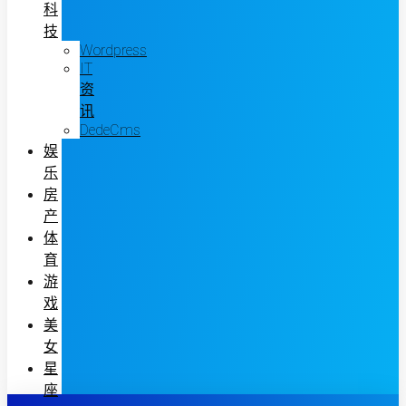
科
技
Wordpress
IT
资
讯
DedeCms
娱
乐
房
产
体
育
游
戏
美
女
星
座