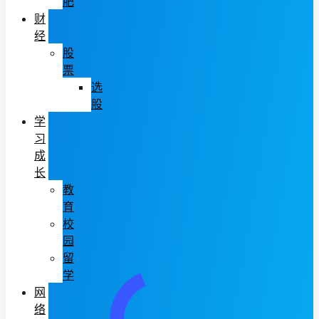
肥
财
经
股
票
选
股
学
习
成
长
教
育
校
园
留
学
网
络