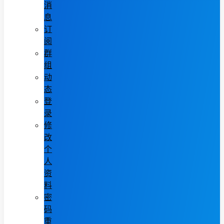
消
息
订
阅
群
组
动
态
登
录
修
改
个
人
资
料
密
码
重