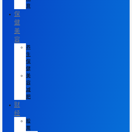
意
保
健
美
容
养
生
保
健
美
容
减
肥
财
经
股
票