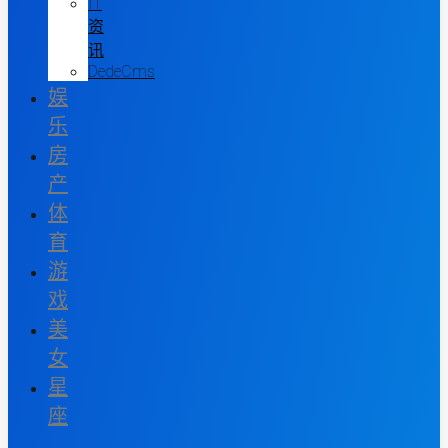
IT
资
讯
DedeCms
娱
乐
房
产
体
育
游
戏
美
女
星
座