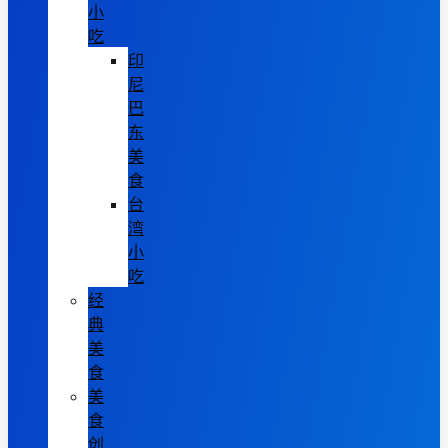
小
吃
印
尼
巴
东
美
食
台
湾
小
吃
经
典
美
食
美
食
创