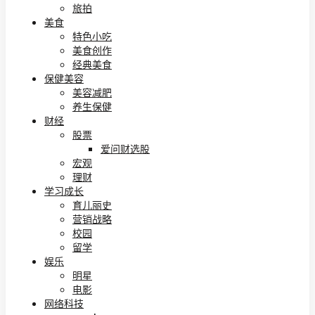
旅拍
美食
特色小吃
美食创作
经典美食
保健美容
美容减肥
养生保健
财经
股票
爱问财选股
宏观
理财
学习成长
育儿丽史
营销战略
校园
留学
娱乐
明星
电影
网络科技