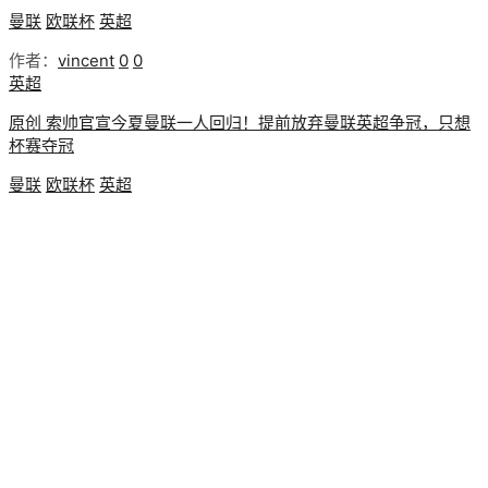
曼联
欧联杯
英超
作者：
vincent
0
0
英超
原创 索帅官宣今夏曼联一人回归！提前放弃曼联英超争冠，只想
杯赛夺冠
曼联
欧联杯
英超