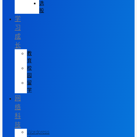
选
股
学
习
成
长
教
育
校
园
留
学
网
络
科
技
Wordpress