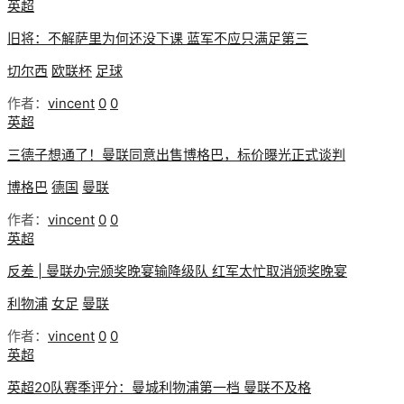
英超
旧将：不解萨里为何还没下课 蓝军不应只满足第三
切尔西
欧联杯
足球
作者：
vincent
0
0
英超
三德子想通了！曼联同意出售博格巴，标价曝光正式谈判
博格巴
德国
曼联
作者：
vincent
0
0
英超
反差 | 曼联办完颁奖晚宴输降级队 红军太忙取消颁奖晚宴
利物浦
女足
曼联
作者：
vincent
0
0
英超
英超20队赛季评分：曼城利物浦第一档 曼联不及格