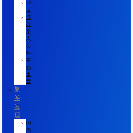
登
录
修
改
个
人
资
料
密
码
重
置
旅
游
发
现
国
内