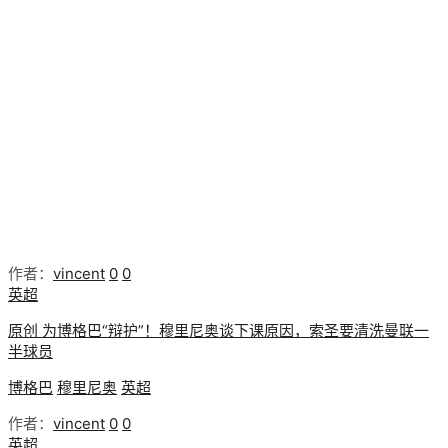
作者：
vincent
0
0
英超
原创 为博格巴“辩护”！穆里尼奥谈下课原因，索圣要清洗曼联一
半球员
博格巴
穆里尼奥
英超
作者：
vincent
0
0
英超