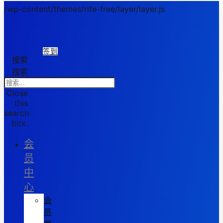
/wp-content/themes/rife-free/layer/layer.js
签到
搜索
搜索
Close
this
search
box.
会
员
中
心
会
员