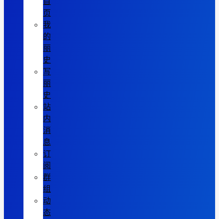
首
页
我
的
丽
史
写
丽
史
站
内
消
息
订
阅
群
组
动
态