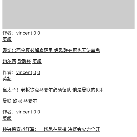
作者：
vincent
0
0
英超
曝切尔西今夏必解雇萨里 纵欧联夺冠也无法幸免
切尔西
欧联杯
英超
作者：
vincent
0
0
英超
皇太子！老板钦点马夏尔必须留队 他是曼联的贝利
曼联
欧冠
马夏尔
作者：
vincent
0
0
英超
孙兴慜宣战红军：一切尽在掌握 决赛会火力全开