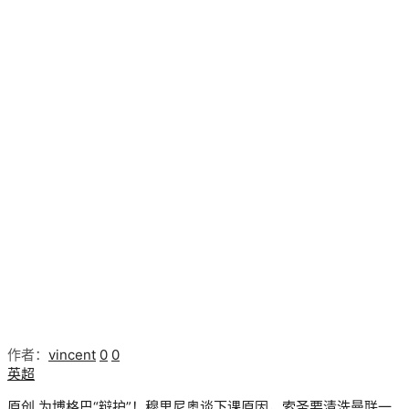
作者：
vincent
0
0
英超
原创 为博格巴“辩护”！穆里尼奥谈下课原因，索圣要清洗曼联一