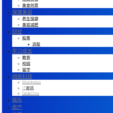
美食创意
保健美容
养生保健
美容减肥
财经
股票
选股
学习成长
教育
校园
留学
网络科技
Wordpress
IT资讯
DedeCms
娱乐
房产