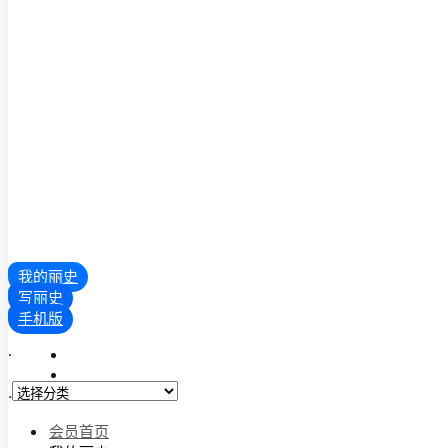
我的丽史
写丽史
手机版
.
.
会员首页