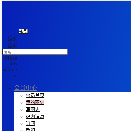
签到
搜索
搜索
Close
this
search
box.
会员中心
会员首页
我的丽史
写丽史
站内消息
订阅
群组