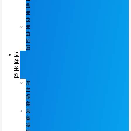
典
美
食
美
食
创
意
保
健
美
容
养
生
保
健
美
容
减