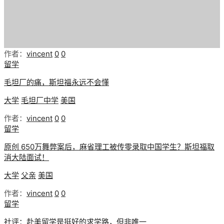
作者：
vincent
0
0
留学
毛坦厂的痛，斯坦福永远不会懂
大学
毛坦厂中学
美国
作者：
vincent
0
0
留学
原创 650万舞弊案后，麻省理工被传零录取中国学生？斯坦福取
消大陆面试！
大学
父亲
美国
作者：
vincent
0
0
留学
社评：赴美留学是挺好的求学路，但非唯一