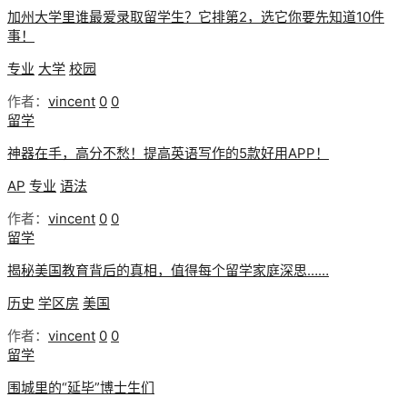
加州大学里谁最爱录取留学生？它排第2，选它你要先知道10件
事！
专业
大学
校园
作者：
vincent
0
0
留学
神器在手，高分不愁！提高英语写作的5款好用APP！
AP
专业
语法
作者：
vincent
0
0
留学
揭秘美国教育背后的真相，值得每个留学家庭深思……
历史
学区房
美国
作者：
vincent
0
0
留学
围城里的“延毕”博士生们