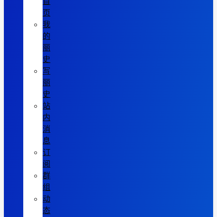
首
页
我
的
丽
史
写
丽
史
站
内
消
息
订
阅
群
组
动
态