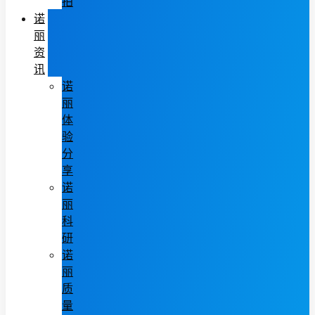
拍
诺
丽
资
讯
诺
丽
体
验
分
享
诺
丽
科
研
诺
丽
质
量