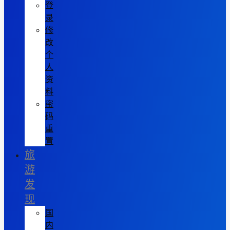
登
录
修
改
个
人
资
料
密
码
重
置
旅
游
发
现
国
内