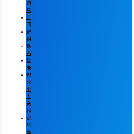
消
息
订
阅
群
组
动
态
登
录
修
改
个
人
资
料
密
码
重