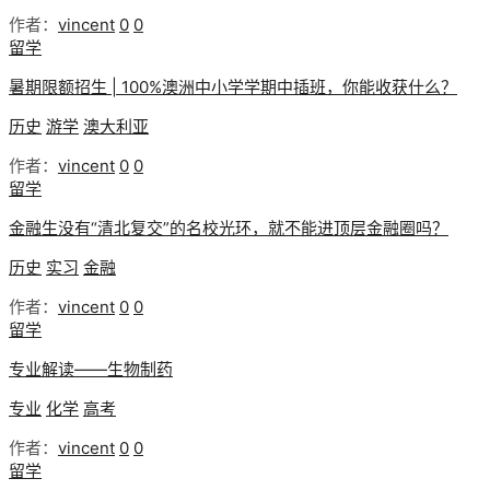
作者：
vincent
0
0
留学
暑期限额招生 | 100%澳洲中小学学期中插班，你能收获什么？
历史
游学
澳大利亚
作者：
vincent
0
0
留学
金融生没有“清北复交”的名校光环，就不能进顶层金融圈吗？
历史
实习
金融
作者：
vincent
0
0
留学
专业解读——生物制药
专业
化学
高考
作者：
vincent
0
0
留学