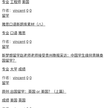
专业
工程师
美国
作者：
vincent
0
0
留学
雅思口语新题库素材（八）
专业
口语
雅思
作者：
vincent
0
0
留学
新梦想留学赵老师老师接受贵州晚报采访：中国学生缘何青睐泰
国留学？
专业
大学
成绩
作者：
vincent
0
0
留学
原创 出国留学：英国 or 美国？（上篇）
成绩
美国
英国