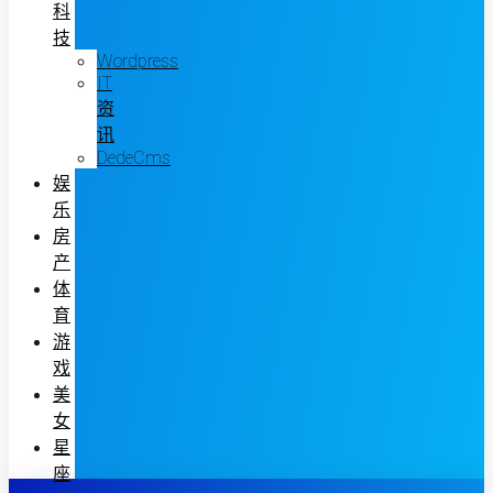
科
技
Wordpress
IT
资
讯
DedeCms
娱
乐
房
产
体
育
游
戏
美
女
星
座