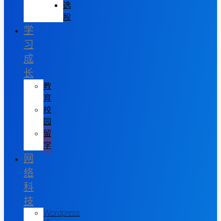
选
股
学
习
成
长
教
育
校
园
留
学
网
络
科
技
Wordpress