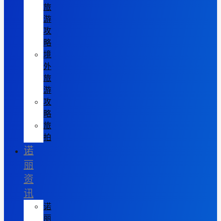
旅
游
攻
略
境
外
旅
游
攻
略
旅
拍
诺
丽
资
讯
诺
丽