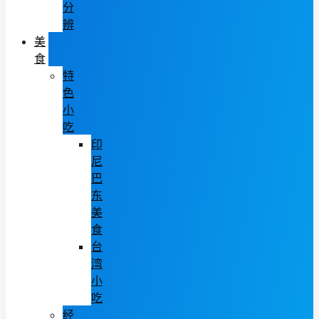
分
辨
美
食
特
色
小
吃
印
尼
巴
东
美
食
台
湾
小
吃
经