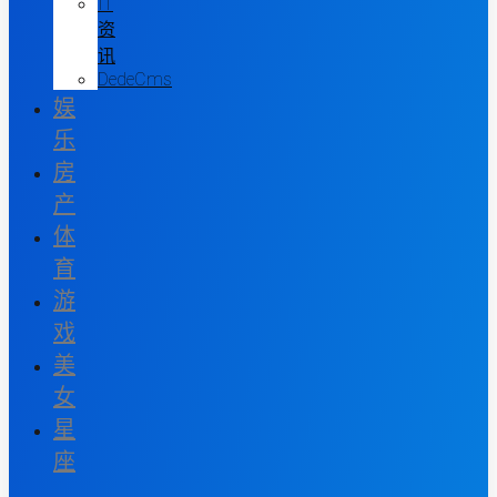
IT
资
讯
DedeCms
娱
乐
房
产
体
育
游
戏
美
女
星
座