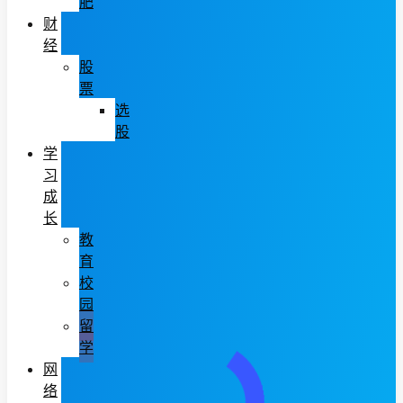
肥
财
经
股
票
选
股
学
习
成
长
教
育
校
园
留
学
网
络