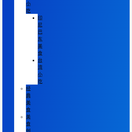
小
吃
印
尼
巴
东
美
食
台
湾
小
吃
经
典
美
食
美
食
创