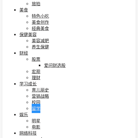
旅拍
美食
特色小吃
美食创作
经典美食
保健美容
美容减肥
养生保健
财经
股票
爱问财选股
宏观
理财
学习成长
育儿丽史
营销战略
校园
留学
娱乐
明星
电影
网络科技