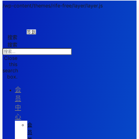
/wp-content/themes/rife-free/layer/layer.js
签到
搜索
搜索
Close
this
search
box.
会
员
中
心
会
员