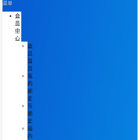
菜单
会
员
中
心
会
员
首
页
我
的
丽
史
写
丽
史
站
内