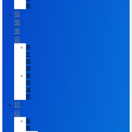
意
保
健
美
容
养
生
保
健
美
容
减
肥
财
经
股
票