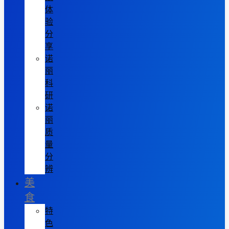
体
验
分
享
诺
丽
科
研
诺
丽
质
量
分
辨
美
食
特
色