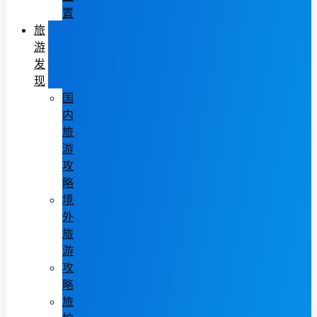
置
旅
游
发
现
国
内
旅
游
攻
略
境
外
旅
游
攻
略
旅