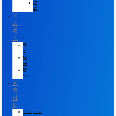
选
股
学
习
成
长
教
育
校
园
留
学
网
络
科
技
Wordpress