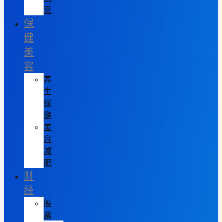
意
保
健
美
容
养
生
保
健
美
容
减
肥
财
经
股
票