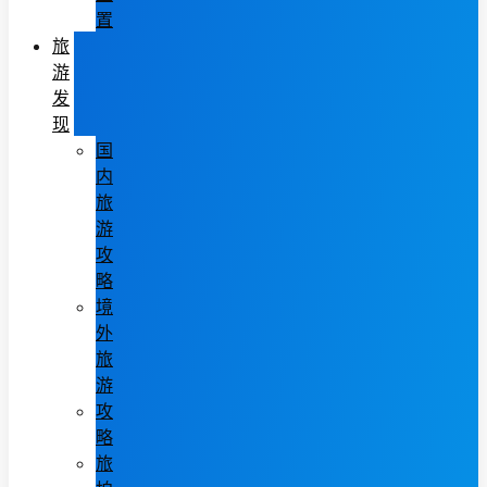
置
旅
游
发
现
国
内
旅
游
攻
略
境
外
旅
游
攻
略
旅