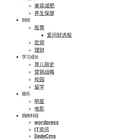
美容减肥
养生保健
财经
股票
爱问财选股
宏观
理财
学习成长
育儿丽史
营销战略
校园
留学
娱乐
明星
电影
网络科技
wordpress
IT资讯
DedeCms