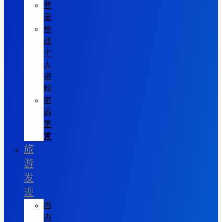
登
录
修
改
个
人
资
料
密
码
重
置
旅
游
发
现
国
内