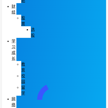
肥
财
经
股
票
选
股
学
习
成
长
教
育
校
园
留
学
网
络