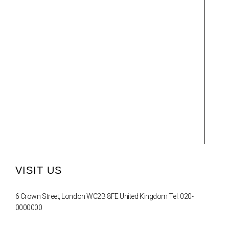
VISIT US
6 Crown Street, London WC2B 8FE United Kingdom Tel: 020-
0000000