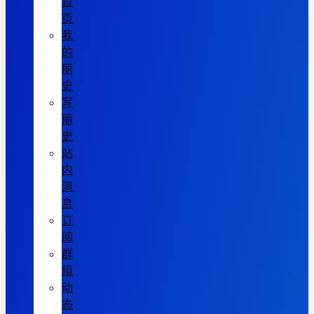
首
页
我
的
丽
史
写
丽
史
站
内
消
息
订
阅
群
组
动
态