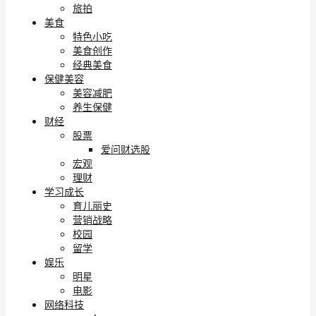
旅拍
美食
特色小吃
美食创作
经典美食
保健美容
美容减肥
养生保健
财经
股票
爱问财选股
宏观
理财
学习成长
育儿丽史
营销战略
校园
留学
娱乐
明星
电影
网络科技