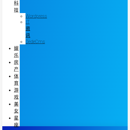
科
技
Wordpress
IT
资
讯
DedeCms
娱
乐
房
产
体
育
游
戏
美
女
星
座