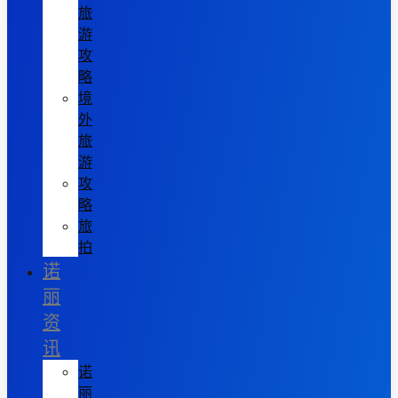
旅
游
攻
略
境
外
旅
游
攻
略
旅
拍
诺
丽
资
讯
诺
丽