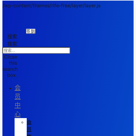
/wp-content/themes/rife-free/layer/layer.js
签到
搜索
搜索
Close
this
search
box.
会
员
中
心
会
员