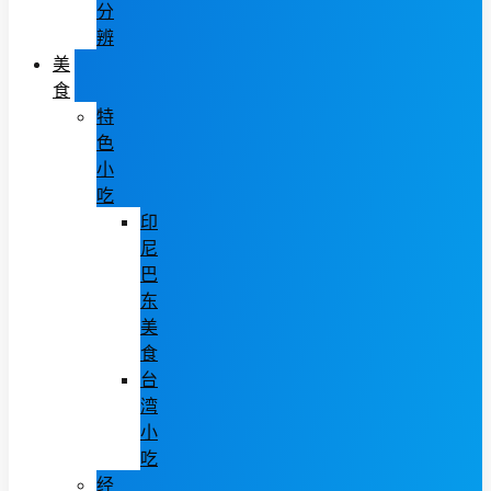
分
辨
美
食
特
色
小
吃
印
尼
巴
东
美
食
台
湾
小
吃
经