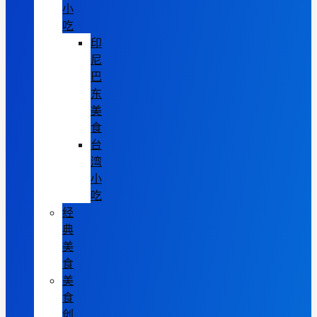
小
吃
印
尼
巴
东
美
食
台
湾
小
吃
经
典
美
食
美
食
创