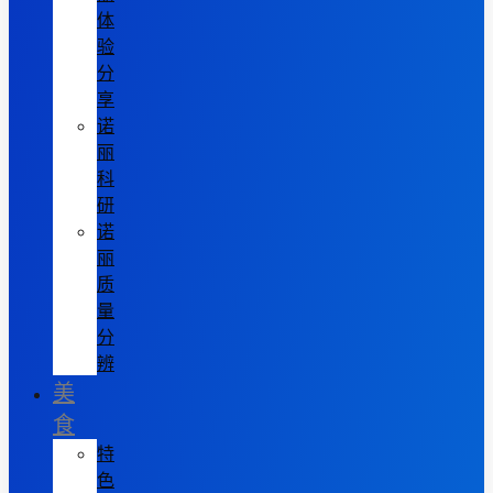
体
验
分
享
诺
丽
科
研
诺
丽
质
量
分
辨
美
食
特
色