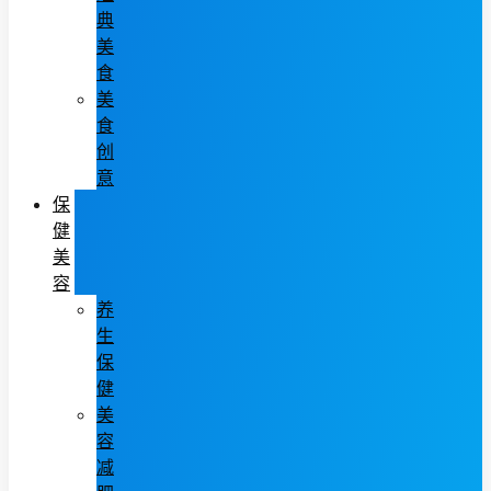
典
美
食
美
食
创
意
保
健
美
容
养
生
保
健
美
容
减