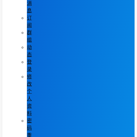
消
息
订
阅
群
组
动
态
登
录
修
改
个
人
资
料
密
码
重