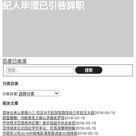
纪人毕滢已引咎辞职
百度已收录
分类目录
分类目录
相关文章
袁咏仪承认曾做小三 坦言对不起张智霖怪自己年轻太天真
2019-05-15
甜蜜撒糖！何猷君发文确认求婚奚梦瑶
2019-05-15
乔欣杨洋恋情再添实锤？挽手逛超市状态亲密
2019-05-15
范玮琪发长文回应学历争议：坦荡荡懒得辩解
2019-05-15
华鼎奖公布2018中国电影满意度调查50强榜单
2019-05-15