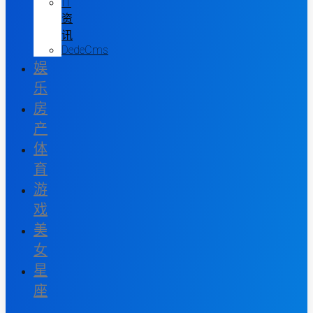
IT
资
讯
DedeCms
娱
乐
房
产
体
育
游
戏
美
女
星
座