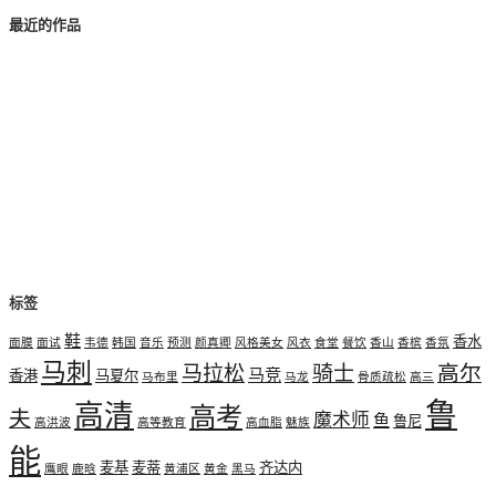
最近的作品
标签
鞋
香水
面膜
面试
韦德
韩国
音乐
预测
颜真卿
风格美女
风衣
食堂
餐饮
香山
香槟
香氛
马刺
高尔
马拉松
骑士
马竞
香港
马夏尔
马布里
马龙
骨质疏松
高三
鲁
高清
高考
夫
魔术师
鱼
鲁尼
高洪波
高等教育
高血脂
魅族
能
麦基
麦蒂
齐达内
鹰眼
鹿晗
黄浦区
黄金
黑马