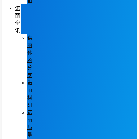
拍
诺
丽
资
讯
诺
丽
体
验
分
享
诺
丽
科
研
诺
丽
质
量