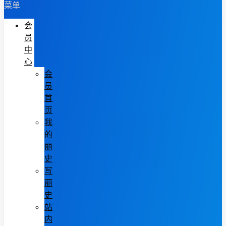
菜单
会
员
中
心
会
员
首
页
我
的
丽
史
写
丽
史
站
内