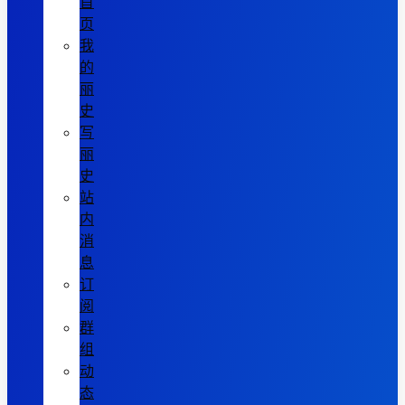
首
页
我
的
丽
史
写
丽
史
站
内
消
息
订
阅
群
组
动
态