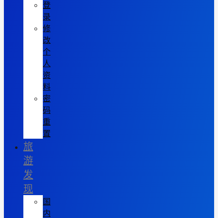
登
录
修
改
个
人
资
料
密
码
重
置
旅
游
发
现
国
内