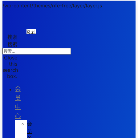
/wp-content/themes/rife-free/layer/layer.js
签到
搜索
搜索
Close
this
search
box.
会
员
中
心
会
员