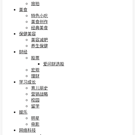
旅拍
美食
特色小吃
美食创作
经典美食
保健美容
美容减肥
养生保健
财经
股票
爱问财选股
宏观
理财
学习成长
育儿丽史
营销战略
校园
留学
娱乐
明星
电影
网络科技