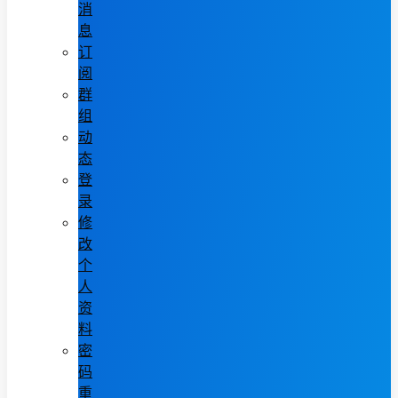
消
息
订
阅
群
组
动
态
登
录
修
改
个
人
资
料
密
码
重