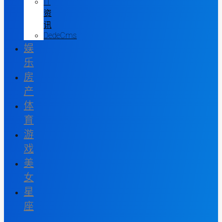
IT
资
讯
DedeCms
娱
乐
房
产
体
育
游
戏
美
女
星
座