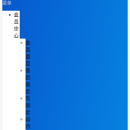
菜单
会
员
中
心
会
员
首
页
我
的
丽
史
写
丽
史
站
内