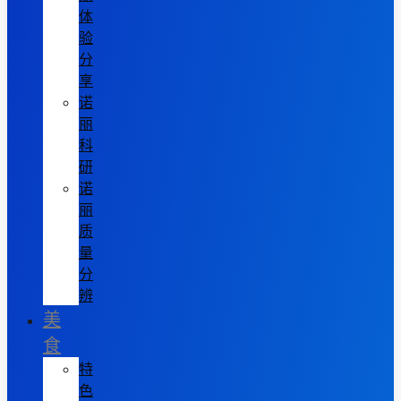
体
验
分
享
诺
丽
科
研
诺
丽
质
量
分
辨
美
食
特
色