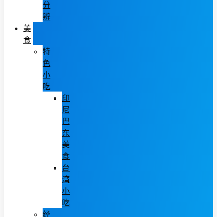
分
辨
美
食
特
色
小
吃
印
尼
巴
东
美
食
台
湾
小
吃
经