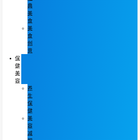
典
美
食
美
食
创
意
保
健
美
容
养
生
保
健
美
容
减