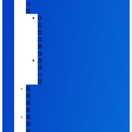
小
吃
印
尼
巴
东
美
食
台
湾
小
吃
经
典
美
食
美
食
创