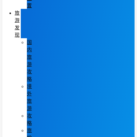
置
旅
游
发
现
国
内
旅
游
攻
略
境
外
旅
游
攻
略
旅