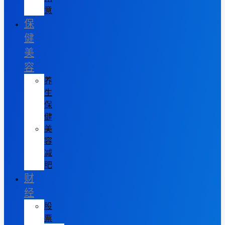
意
保
健
美
容
养
生
保
健
美
容
减
肥
财
经
股
票