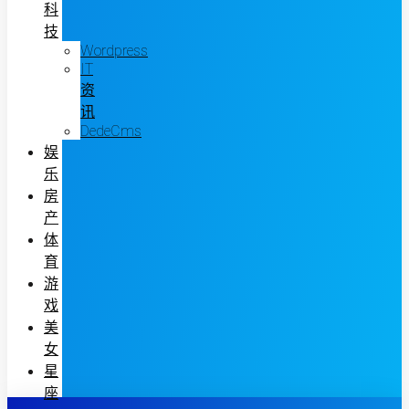
科
技
Wordpress
IT
资
讯
DedeCms
娱
乐
房
产
体
育
游
戏
美
女
星
座