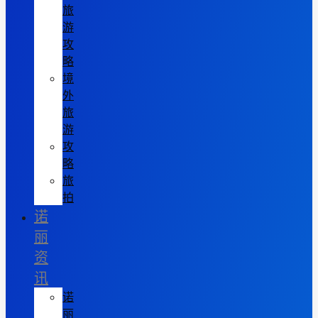
旅
游
攻
略
境
外
旅
游
攻
略
旅
拍
诺
丽
资
讯
诺
丽