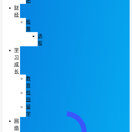
肥
财
经
股
票
选
股
学
习
成
长
教
育
校
园
留
学
网
络