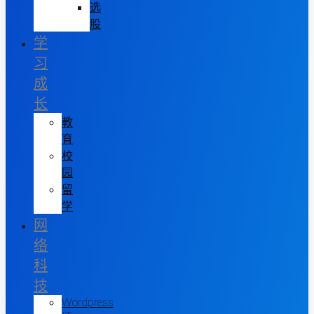
选
股
学
习
成
长
教
育
校
园
留
学
网
络
科
技
Wordpress