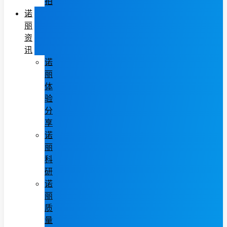
拍
诺
丽
资
讯
诺
丽
体
验
分
享
诺
丽
科
研
诺
丽
质
量