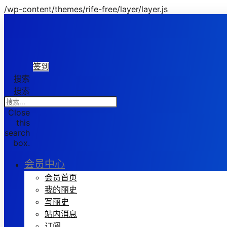
/wp-content/themes/rife-free/layer/layer.js
签到
搜索
搜索
Close
this
search
box.
会员中心
会员首页
我的丽史
写丽史
站内消息
订阅