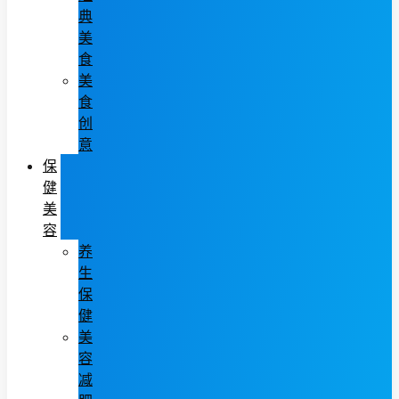
典
美
食
美
食
创
意
保
健
美
容
养
生
保
健
美
容
减