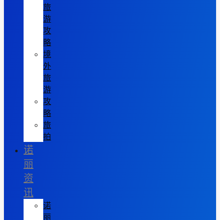
旅
游
攻
略
境
外
旅
游
攻
略
旅
拍
诺
丽
资
讯
诺
丽