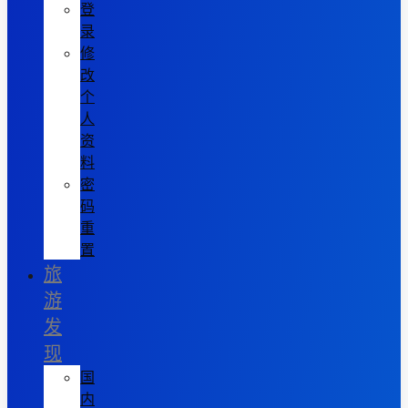
登
录
修
改
个
人
资
料
密
码
重
置
旅
游
发
现
国
内