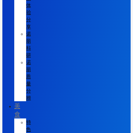
体
验
分
享
诺
丽
科
研
诺
丽
质
量
分
辨
美
食
特
色