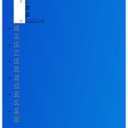
IT
资
讯
DedeCms
娱
乐
房
产
体
育
游
戏
美
女
星
座