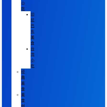
小
吃
印
尼
巴
东
美
食
台
湾
小
吃
经
典
美
食
美
食
创