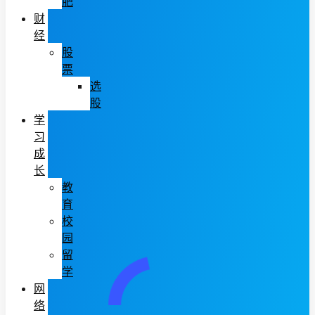
肥
财
经
股
票
选
股
学
习
成
长
教
育
校
园
留
学
网
络