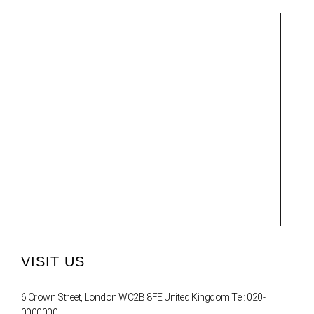
VISIT US
6 Crown Street, London WC2B 8FE United Kingdom Tel: 020-
0000000