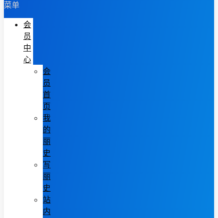
菜单
会
员
中
心
会
员
首
页
我
的
丽
史
写
丽
史
站
内