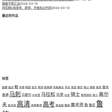
操盘不败汇总
2024-03-15
同花顺k线涨停、跌停、炸板标记代码
2024-03-10
最近的作品
标签
鞋
香水
面膜
面试
韦德
韩国
音乐
预测
颜真卿
风格美女
风衣
食堂
餐饮
香山
香槟
香氛
马刺
高尔
马拉松
骑士
马竞
香港
马夏尔
马布里
马龙
骨质疏松
高三
鲁
高清
高考
夫
魔术师
鱼
鲁尼
高洪波
高等教育
高血脂
魅族