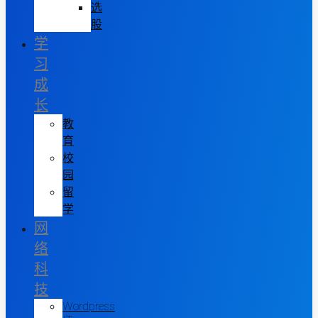
选
股
学
习
成
长
教
育
校
园
留
学
网
络
科
技
Wordpress