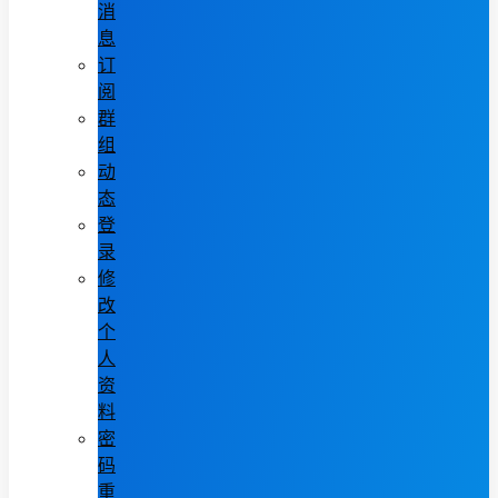
消
息
订
阅
群
组
动
态
登
录
修
改
个
人
资
料
密
码
重