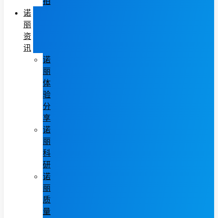
拍
诺
丽
资
讯
诺
丽
体
验
分
享
诺
丽
科
研
诺
丽
质
量