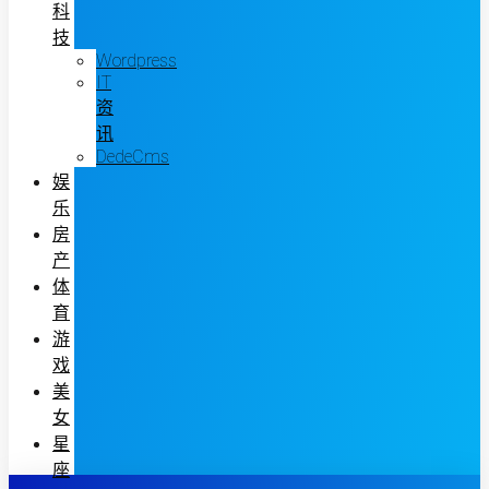
科
技
Wordpress
IT
资
讯
DedeCms
娱
乐
房
产
体
育
游
戏
美
女
星
座