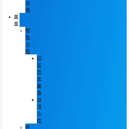
分
辨
美
食
特
色
小
吃
印
尼
巴
东
美
食
台
湾
小
吃
经