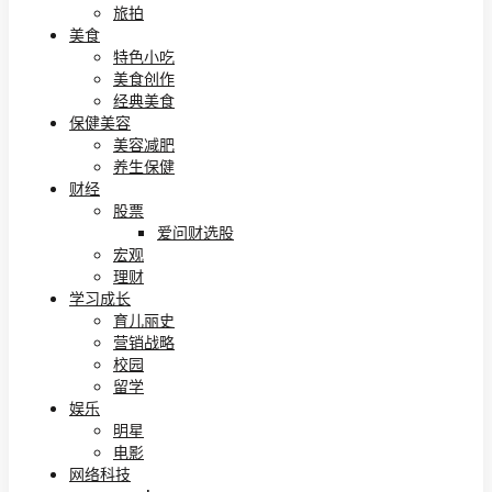
旅拍
美食
特色小吃
美食创作
经典美食
保健美容
美容减肥
养生保健
财经
股票
爱问财选股
宏观
理财
学习成长
育儿丽史
营销战略
校园
留学
娱乐
明星
电影
网络科技