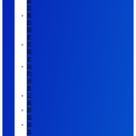
首
页
我
的
丽
史
写
丽
史
站
内
消
息
订
阅
群
组
动
态