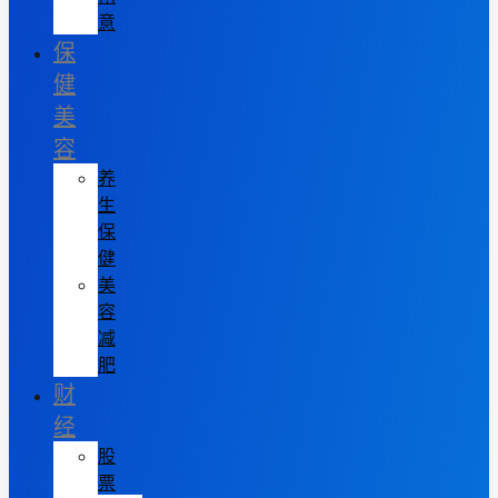
意
保
健
美
容
养
生
保
健
美
容
减
肥
财
经
股
票