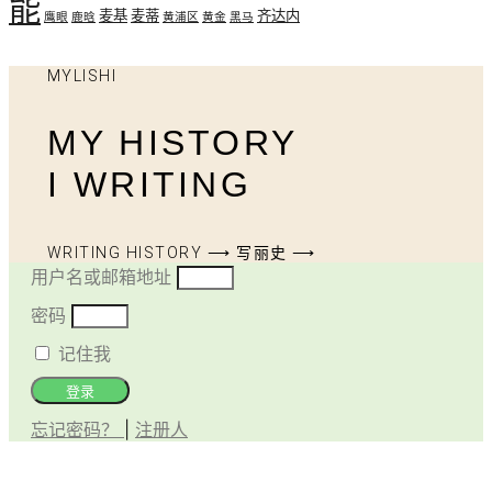
能
麦基
麦蒂
齐达内
鹰眼
鹿晗
黄浦区
黄金
黑马
MYLISHI
MY HISTORY
I WRITING
WRITING HISTORY ⟶ 写丽史 ⟶
用户名或邮箱地址
密码
记住我
登录
忘记密码？
|
注册人