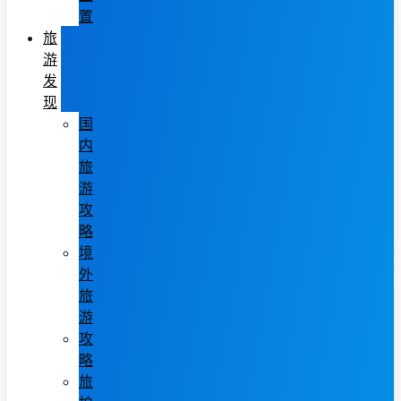
置
旅
游
发
现
国
内
旅
游
攻
略
境
外
旅
游
攻
略
旅