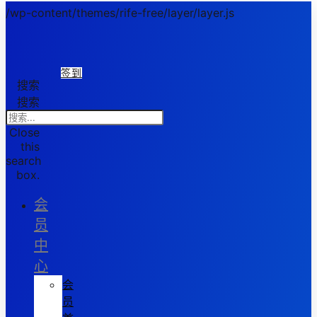
/wp-content/themes/rife-free/layer/layer.js
签到
搜索
搜索
Close
this
search
box.
会
员
中
心
会
员