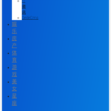
IT
资
讯
DedeCms
娱
乐
房
产
体
育
游
戏
美
女
星
座