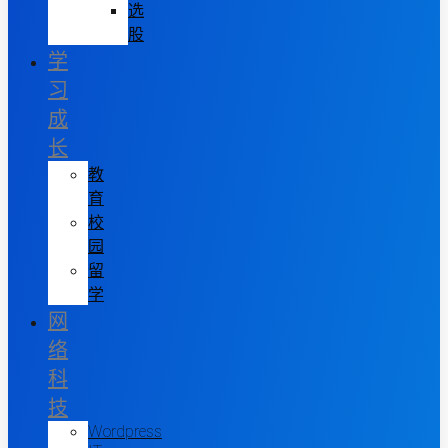
选
股
学
习
成
长
教
育
校
园
留
学
网
络
科
技
Wordpress