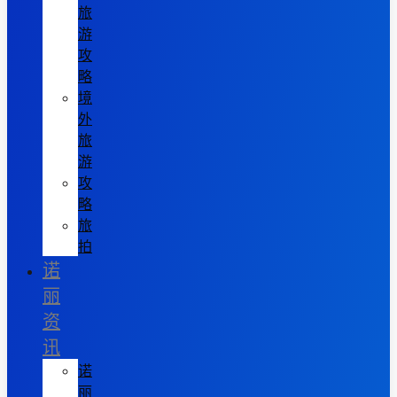
旅
游
攻
略
境
外
旅
游
攻
略
旅
拍
诺
丽
资
讯
诺
丽