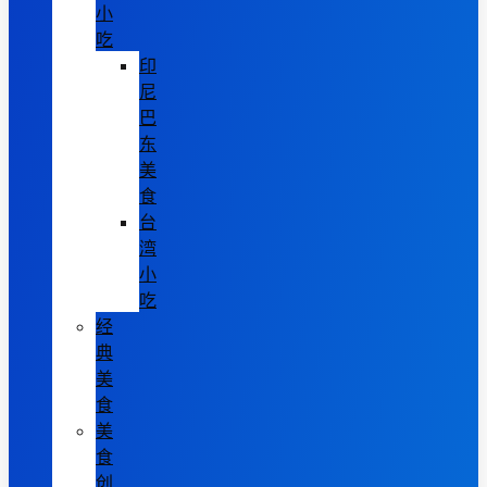
小
吃
印
尼
巴
东
美
食
台
湾
小
吃
经
典
美
食
美
食
创