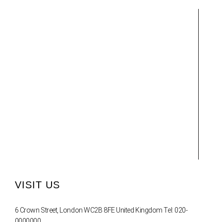
VISIT US
6 Crown Street, London WC2B 8FE United Kingdom Tel: 020-
0000000