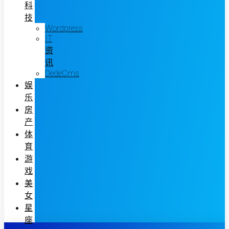
科
技
Wordpress
IT
资
讯
DedeCms
娱
乐
房
产
体
育
游
戏
美
女
星
座