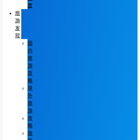
置
旅
游
发
现
国
内
旅
游
攻
略
境
外
旅
游
攻
略
旅