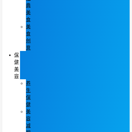
典
美
食
美
食
创
意
保
健
美
容
养
生
保
健
美
容
减