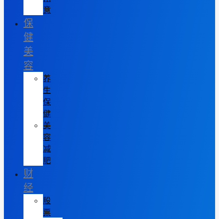
意
保
健
美
容
养
生
保
健
美
容
减
肥
财
经
股
票