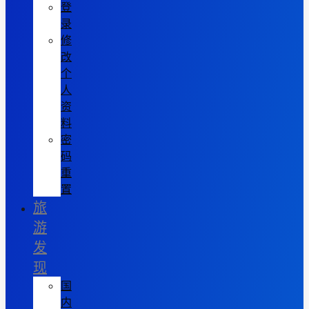
登
录
修
改
个
人
资
料
密
码
重
置
旅
游
发
现
国
内