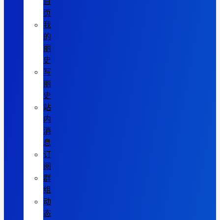
首
页
我
的
丽
史
写
丽
史
站
内
消
息
订
阅
群
组
动
态