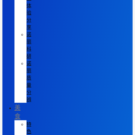
体
验
分
享
诺
丽
科
研
诺
丽
质
量
分
辨
美
食
特
色