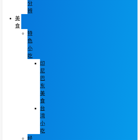
分
辨
美
食
特
色
小
吃
印
尼
巴
东
美
食
台
湾
小
吃
经