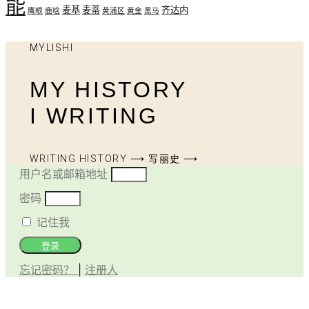
能
麦基
麦蒂
齐达内
鹰眼
鹿晗
黄浦区
黄金
黑马
MYLISHI
MY HISTORY
I WRITING
WRITING HISTORY ⟶ 写丽史 ⟶
用户名或邮箱地址
密码
记住我
登录
忘记密码？
|
注册人