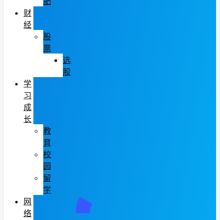
肥
财
经
股
票
选
股
学
习
成
长
教
育
校
园
留
学
网
络