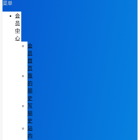
菜单
会
员
中
心
会
员
首
页
我
的
丽
史
写
丽
史
站
内