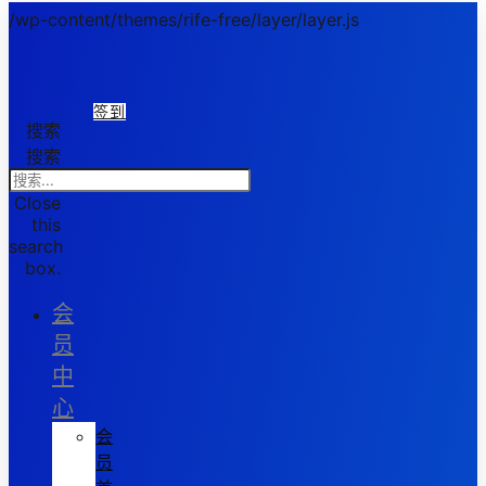
/wp-content/themes/rife-free/layer/layer.js
签到
搜索
搜索
Close
this
search
box.
会
员
中
心
会
员