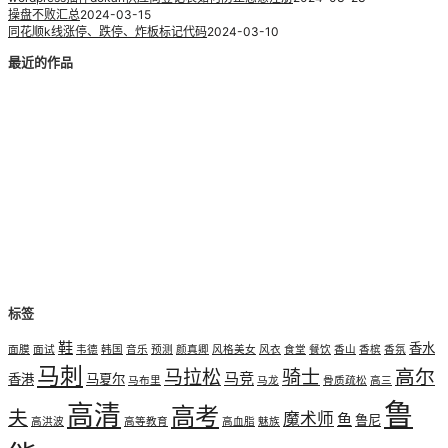
操盘不败汇总
2024-03-15
同花顺k线涨停、跌停、炸板标记代码
2024-03-10
最近的作品
标签
鞋
香水
面膜
面试
韦德
韩国
音乐
预测
颜真卿
风格美女
风衣
食堂
餐饮
香山
香槟
香氛
马刺
高尔
马拉松
骑士
马竞
香港
马夏尔
马布里
马龙
骨质疏松
高三
鲁
高清
高考
夫
魔术师
鱼
鲁尼
高洪波
高等教育
高血脂
魅族