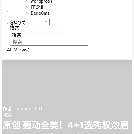
wordpress
IT资讯
.
DedeCms
.
搜索
搜索
All Views：
作者：
vincent
0
0
NBA
原创 轰动全美！4+1选秀权浓眉