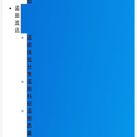
拍
诺
丽
资
讯
诺
丽
体
验
分
享
诺
丽
科
研
诺
丽
质
量