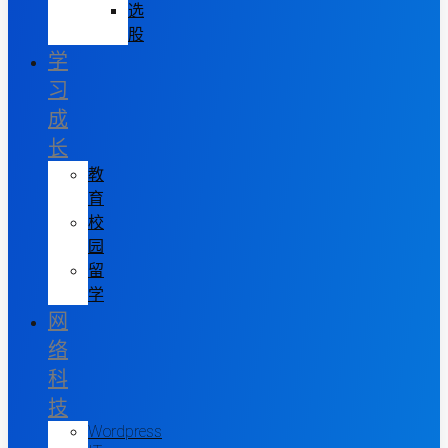
选
股
学
习
成
长
教
育
校
园
留
学
网
络
科
技
Wordpress