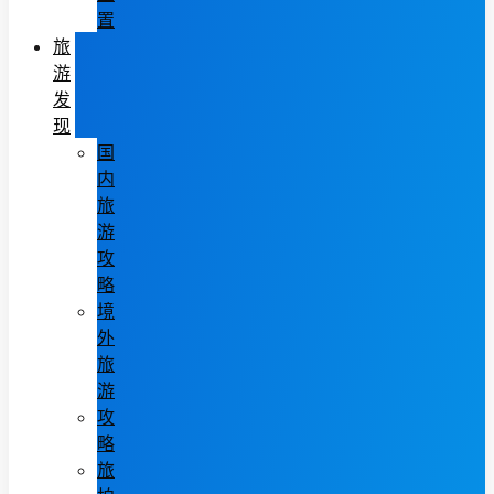
置
旅
游
发
现
国
内
旅
游
攻
略
境
外
旅
游
攻
略
旅