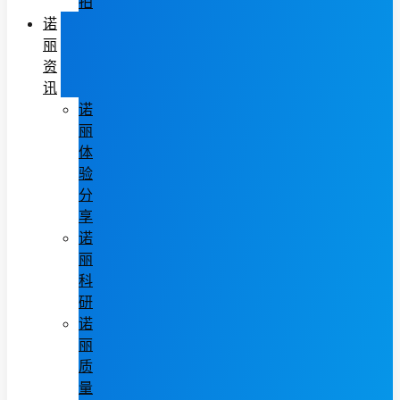
拍
诺
丽
资
讯
诺
丽
体
验
分
享
诺
丽
科
研
诺
丽
质
量