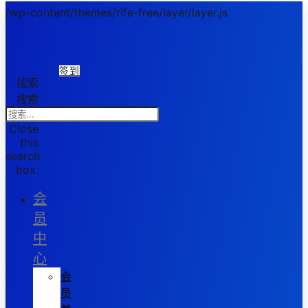
/wp-content/themes/rife-free/layer/layer.js
签到
搜索
搜索
Close
this
search
box.
会
员
中
心
会
员