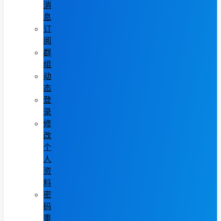
消
息
订
阅
群
组
动
态
登
录
修
改
个
人
资
料
密
码
重