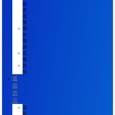
旅
游
攻
略
境
外
旅
游
攻
略
旅
拍
诺
丽
资
讯
诺
丽