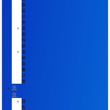
体
验
分
享
诺
丽
科
研
诺
丽
质
量
分
辨
美
食
特
色