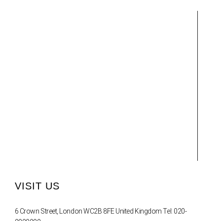
VISIT US
6 Crown Street, London WC2B 8FE United Kingdom Tel: 020-