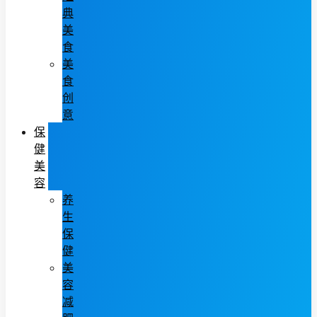
典
美
食
美
食
创
意
保
健
美
容
养
生
保
健
美
容
减