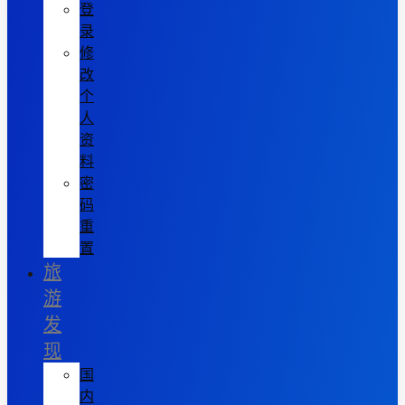
登
录
修
改
个
人
资
料
密
码
重
置
旅
游
发
现
国
内