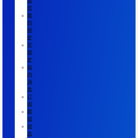
首
页
我
的
丽
史
写
丽
史
站
内
消
息
订
阅
群
组
动
态