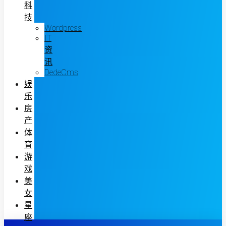
科
技
Wordpress
IT
资
讯
DedeCms
娱
乐
房
产
体
育
游
戏
美
女
星
座