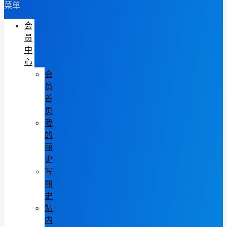
菜单
会
员
中
心
会
员
首
页
我
的
丽
史
写
丽
史
站
内