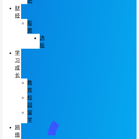
肥
财
经
股
票
选
股
学
习
成
长
教
育
校
园
留
学
网
络