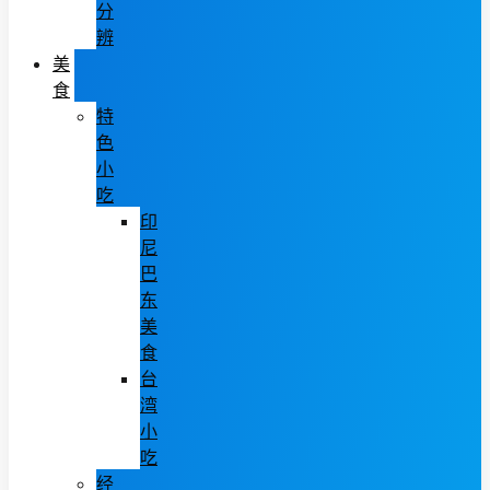
分
辨
美
食
特
色
小
吃
印
尼
巴
东
美
食
台
湾
小
吃
经