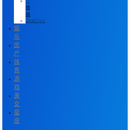
IT
资
讯
DedeCms
娱
乐
房
产
体
育
游
戏
美
女
星
座