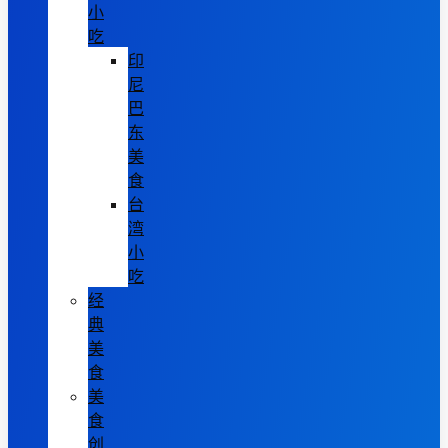
小
吃
印
尼
巴
东
美
食
台
湾
小
吃
经
典
美
食
美
食
创