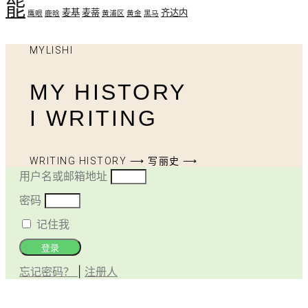
能
麦基
麦蒂
齐达内
鹰眼
鹿晗
黄浦区
黄金
黑马
MYLISHI
MY HISTORY
I WRITING
WRITING HISTORY ⟶ 写丽史 ⟶
用户名或邮箱地址
密码
记住我
登录
忘记密码？
|
注册人