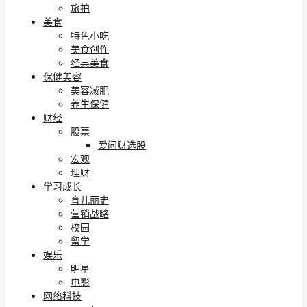
旅拍
美食
特色小吃
美食创作
经典美食
保健美容
美容减肥
养生保健
财经
股票
爱问财选股
宏观
理财
学习成长
育儿丽史
营销战略
校园
留学
娱乐
明星
电影
网络科技