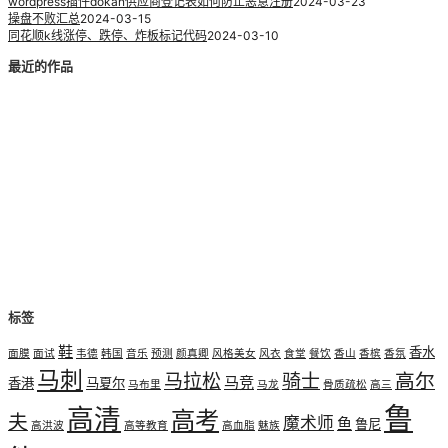
wordpress插件dokan供应商登记表如何防止恶意注册
2024-03-23
操盘不败汇总
2024-03-15
同花顺k线涨停、跌停、炸板标记代码
2024-03-10
最近的作品
标签
鞋
香水
面膜
面试
韦德
韩国
音乐
预测
颜真卿
风格美女
风衣
食堂
餐饮
香山
香槟
香氛
马刺
高尔
马拉松
骑士
马竞
香港
马夏尔
马布里
马龙
骨质疏松
高三
鲁
高清
高考
夫
魔术师
鱼
鲁尼
高洪波
高等教育
高血脂
魅族