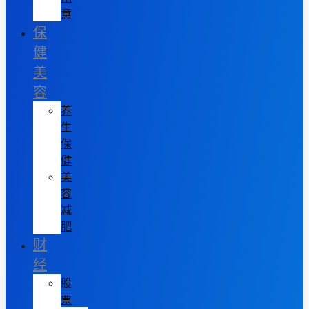
意
保
健
美
容
养
生
保
健
美
容
减
肥
财
经
股
票