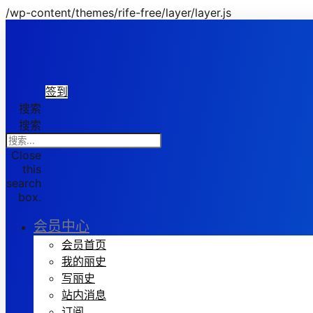
/wp-content/themes/rife-free/layer/layer.js
签到
搜索
搜索
Close
this
search
box.
会员中心
会员首页
我的丽史
写丽史
站内消息
订阅