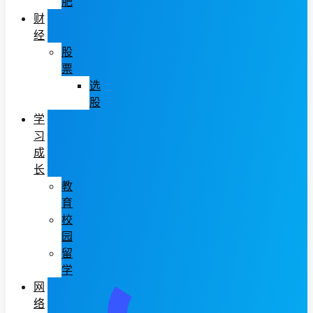
肥
财
经
股
票
选
股
学
习
成
长
教
育
校
园
留
学
网
络