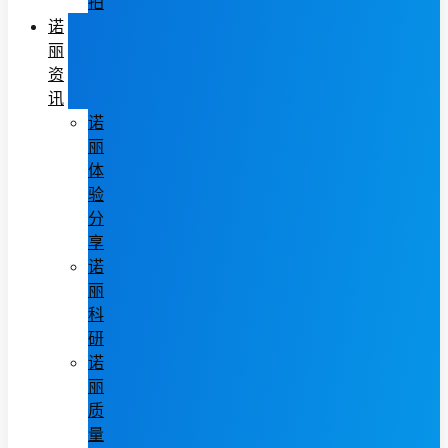
拍
诺
丽
资
讯
诺
丽
体
验
分
享
诺
丽
科
研
诺
丽
质
量