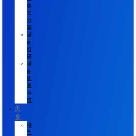
体
验
分
享
诺
丽
科
研
诺
丽
质
量
分
辨
美
食
特
色