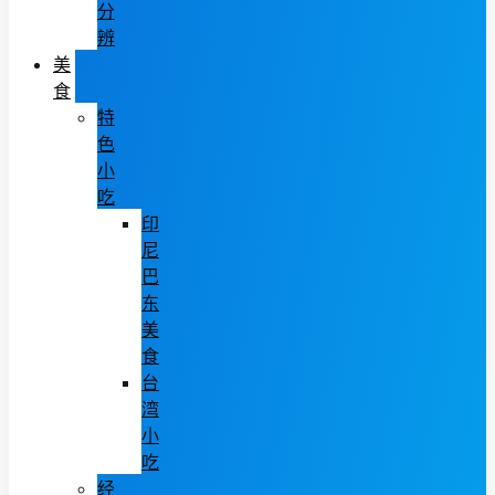
分
辨
美
食
特
色
小
吃
印
尼
巴
东
美
食
台
湾
小
吃
经