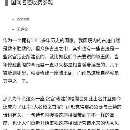
国闻名还收费参观
vincent
无评论
作为一个拥有5000多年历史的国家，我国境内的古迹自然
是数不胜数的。但众多古迹之中，其实也有一些古迹是一
些贪官污吏所建设的，就比如我们今天要说的滕王阁，当
年修建此阁的李元婴一直以来都是相当骄奢淫逸的，几乎
被贬到哪里，就要修建一座滕王阁，而南昌这座自然就是
其中之一了。
那么为什么这么一座“贪官”修建的楼阁会如此出名并且如今
还成为了江南3大名楼之首呢？雨融觉得那必须要与王勃的
诗词有关，一句诗句直接将这座楼阁带到了不一样的高
度，也让人们重新开始审视这座楼阁所营造出来的优秀风