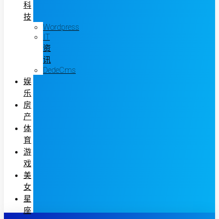
科
技
Wordpress
IT
资
讯
DedeCms
娱
乐
房
产
体
育
游
戏
美
女
星
座