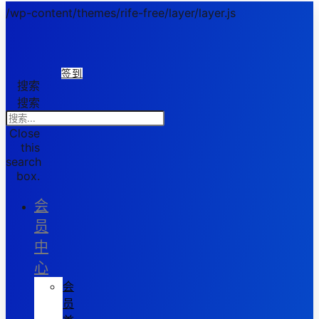
/wp-content/themes/rife-free/layer/layer.js
签到
搜索
搜索
Close
this
search
box.
会
员
中
心
会
员