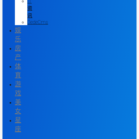
IT
资
讯
DedeCms
娱
乐
房
产
体
育
游
戏
美
女
星
座