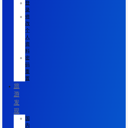
登
录
修
改
个
人
资
料
密
码
重
置
旅
游
发
现
国
内