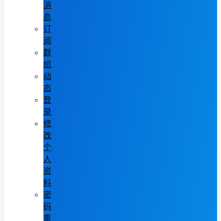
消
息
订
阅
群
组
动
态
登
录
修
改
个
人
资
料
密
码
重