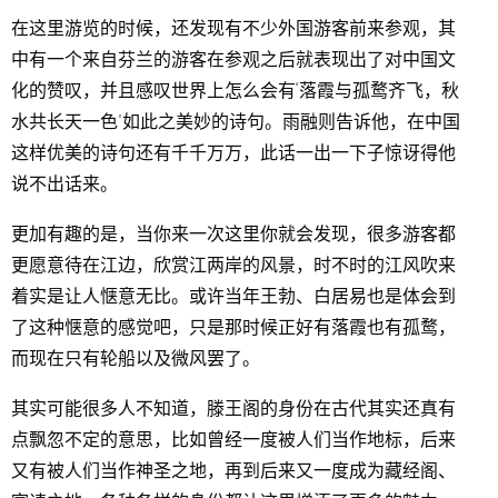
在这里游览的时候，还发现有不少外国游客前来参观，其
中有一个来自芬兰的游客在参观之后就表现出了对中国文
化的赞叹，并且感叹世界上怎么会有“落霞与孤鹜齐飞，秋
水共长天一色”如此之美妙的诗句。雨融则告诉他，在中国
这样优美的诗句还有千千万万，此话一出一下子惊讶得他
说不出话来。
更加有趣的是，当你来一次这里你就会发现，很多游客都
更愿意待在江边，欣赏江两岸的风景，时不时的江风吹来
着实是让人惬意无比。或许当年王勃、白居易也是体会到
了这种惬意的感觉吧，只是那时候正好有落霞也有孤鹜，
而现在只有轮船以及微风罢了。
其实可能很多人不知道，滕王阁的身份在古代其实还真有
点飘忽不定的意思，比如曾经一度被人们当作地标，后来
又有被人们当作神圣之地，再到后来又一度成为藏经阁、