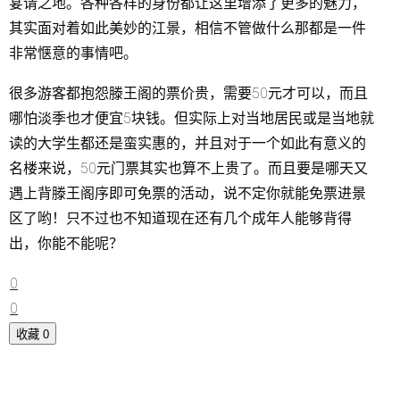
宴请之地。各种各样的身份都让这里增添了更多的魅力，
其实面对着如此美妙的江景，相信不管做什么那都是一件
非常惬意的事情吧。
很多游客都抱怨滕王阁的票价贵，需要50元才可以，而且
哪怕淡季也才便宜5块钱。但实际上对当地居民或是当地就
读的大学生都还是蛮实惠的，并且对于一个如此有意义的
名楼来说，50元门票其实也算不上贵了。而且要是哪天又
遇上背滕王阁序即可免票的活动，说不定你就能免票进景
区了哟！只不过也不知道现在还有几个成年人能够背得
出，你能不能呢？
0
0
收藏
0