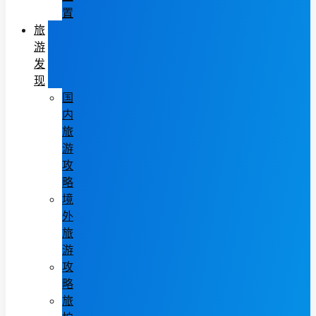
置
旅
游
发
现
国
内
旅
游
攻
略
境
外
旅
游
攻
略
旅