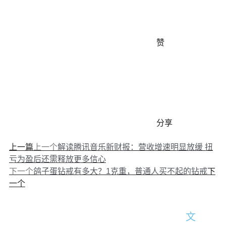
赞
分享
上一篇
上一个
解读腾讯音乐新财报：营收增速明显放缓 扭
亏为盈后还需释放更多信心
下
下一个
鸽子蛋钻戒有多大？1克重，普通人买不起的钻戒
一个
文