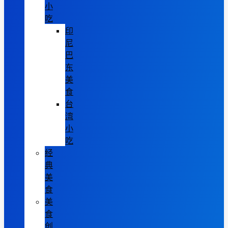
小
吃
印
尼
巴
东
美
食
台
湾
小
吃
经
典
美
食
美
食
创