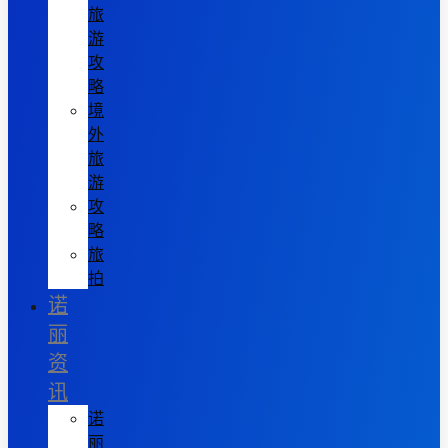
旅
游
攻
略
境
外
旅
游
攻
略
旅
拍
诺
丽
资
讯
诺
丽