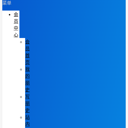
菜单
会
员
中
心
会
员
首
页
我
的
丽
史
写
丽
史
站
内