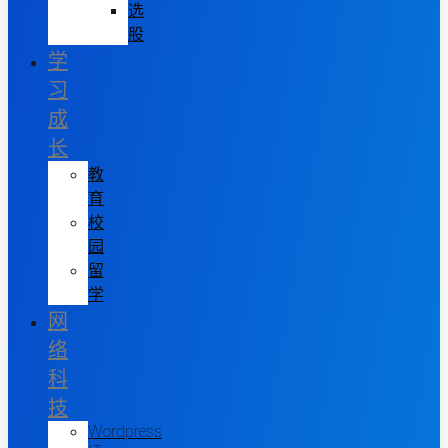
选
股
学
习
成
长
教
育
校
园
留
学
网
络
科
技
Wordpress