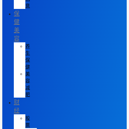
意
保
健
美
容
养
生
保
健
美
容
减
肥
财
经
股
票