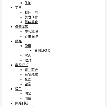
旅拍
美食
特色小吃
美食创作
经典美食
保健美容
美容减肥
养生保健
财经
股票
爱问财选股
宏观
理财
学习成长
育儿丽史
营销战略
校园
留学
娱乐
明星
电影
网络科技