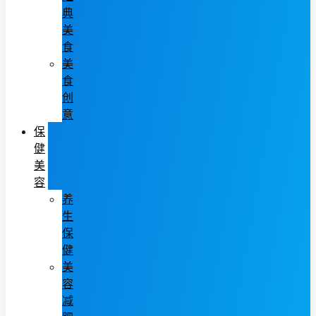
典
美
食
美
食
创
意
保
健
美
容
养
生
保
健
美
容
减