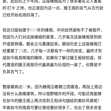
景，此后的上千年间，这座楼阁成为了很多著名文人墨客
的“打卡”之地，也正是因为这一点，滕王阁的名气从古代就
已经开始名扬四海了。
但总归是始建于653年的楼阁，中间自然避免不了被毁坏，
但因为人们对这座楼阁的喜爱，几乎每次这座楼阁受到损
坏或是倒塌，都会立马重建起来。据说历史上这座楼阁已
经重建了29次，几乎每一次都有不一样的改变，最终才形
成如今极其辉煌的模样，如果你了解过滕王阁就知道，现
代建造的滕王阁是历代最高最为壮观的一座了，也算是不
负其名气了。
整座楼高达57米，因为楼阁沿着赣江而建造，再加上周边
没有什么高楼建筑，所以视野格外的开阔，可能还真能够
在如今的滕王阁上再次找到王勃诗句描绘的美妙风景呢！
毕竟如今的南昌可要比曾经要好得多了，也出了很多资金