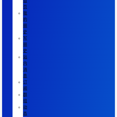
首
页
我
的
丽
史
写
丽
史
站
内
消
息
订
阅
群
组
动
态