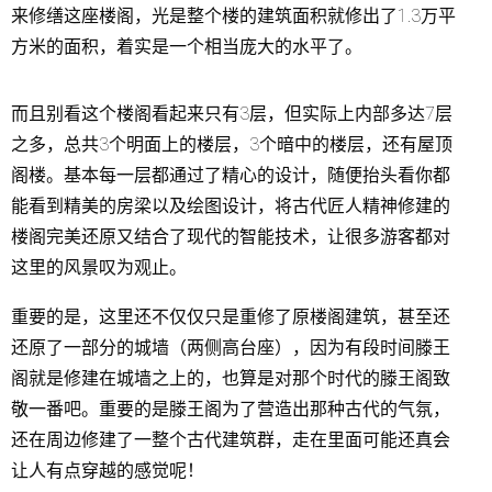
来修缮这座楼阁，光是整个楼的建筑面积就修出了1.3万平
方米的面积，着实是一个相当庞大的水平了。
而且别看这个楼阁看起来只有3层，但实际上内部多达7层
之多，总共3个明面上的楼层，3个暗中的楼层，还有屋顶
阁楼。基本每一层都通过了精心的设计，随便抬头看你都
能看到精美的房梁以及绘图设计，将古代匠人精神修建的
楼阁完美还原又结合了现代的智能技术，让很多游客都对
这里的风景叹为观止。
重要的是，这里还不仅仅只是重修了原楼阁建筑，甚至还
还原了一部分的城墙（两侧高台座），因为有段时间滕王
阁就是修建在城墙之上的，也算是对那个时代的滕王阁致
敬一番吧。重要的是滕王阁为了营造出那种古代的气氛，
还在周边修建了一整个古代建筑群，走在里面可能还真会
让人有点穿越的感觉呢！