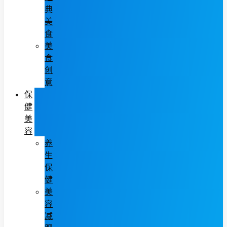
典
美
食
美
食
创
意
保
健
美
容
养
生
保
健
美
容
减