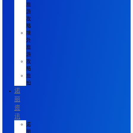
旅
游
攻
略
境
外
旅
游
攻
略
旅
拍
诺
丽
资
讯
诺
丽