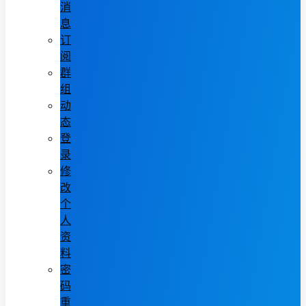
消
息
订
阅
群
组
动
态
登
录
修
改
个
人
资
料
密
码
重