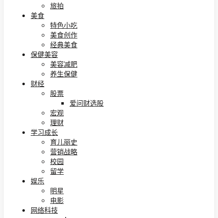
旅拍
美食
特色小吃
美食创作
经典美食
保健美容
美容减肥
养生保健
财经
股票
爱问财选股
宏观
理财
学习成长
育儿丽史
营销战略
校园
留学
娱乐
明星
电影
网络科技