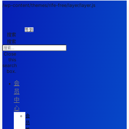
/wp-content/themes/rife-free/layer/layer.js
签到
搜索
搜索
Close
this
search
box.
会
员
中
心
会
员