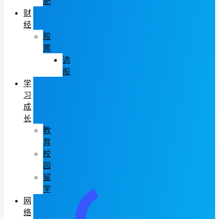
肥
财
经
股
票
选
股
学
习
成
长
教
育
校
园
留
学
网
络