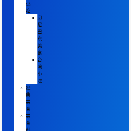
小
吃
印
尼
巴
东
美
食
台
湾
小
吃
经
典
美
食
美
食
创