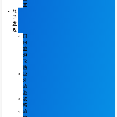
置
旅
游
发
现
国
内
旅
游
攻
略
境
外
旅
游
攻
略
旅