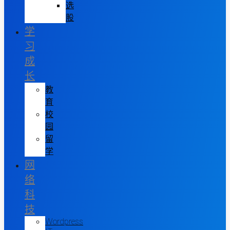
选
股
学
习
成
长
教
育
校
园
留
学
网
络
科
技
Wordpress