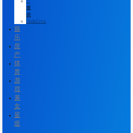
IT
资
讯
DedeCms
娱
乐
房
产
体
育
游
戏
美
女
星
座