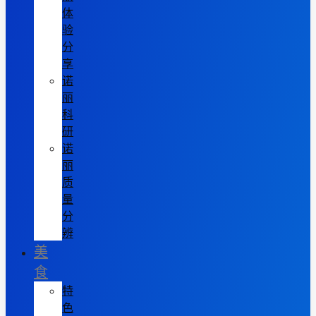
体
验
分
享
诺
丽
科
研
诺
丽
质
量
分
辨
美
食
特
色