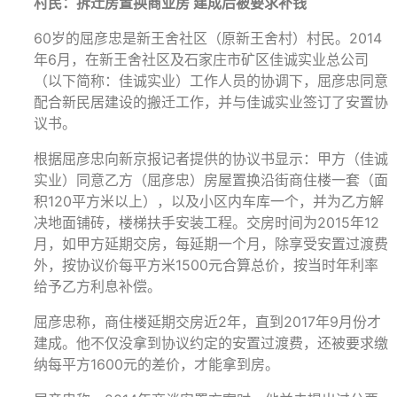
村民：拆迁房置换商业房 建成后被要求补钱
60岁的屈彦忠是新王舍社区（原新王舍村）村民。2014
年6月，在新王舍社区及石家庄市矿区佳诚实业总公司
（以下简称：佳诚实业）工作人员的协调下，屈彦忠同意
配合新民居建设的搬迁工作，并与佳诚实业签订了安置协
议书。
根据屈彦忠向新京报记者提供的协议书显示：甲方（佳诚
实业）同意乙方（屈彦忠）房屋置换沿街商住楼一套（面
积120平方米以上），以及小区内车库一个，并为乙方解
决地面铺砖，楼梯扶手安装工程。交房时间为2015年12
月，如甲方延期交房，每延期一个月，除享受安置过渡费
外，按协议价每平方米1500元合算总价，按当时年利率
给予乙方利息补偿。
屈彦忠称，商住楼延期交房近2年，直到2017年9月份才
建成。他不仅没拿到协议约定的安置过渡费，还被要求缴
纳每平方1600元的差价，才能拿到房。