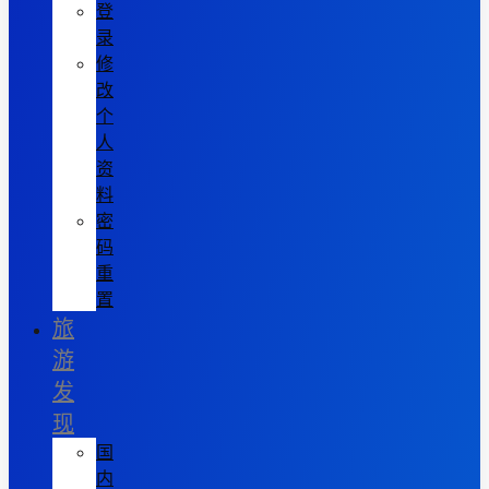
登
录
修
改
个
人
资
料
密
码
重
置
旅
游
发
现
国
内