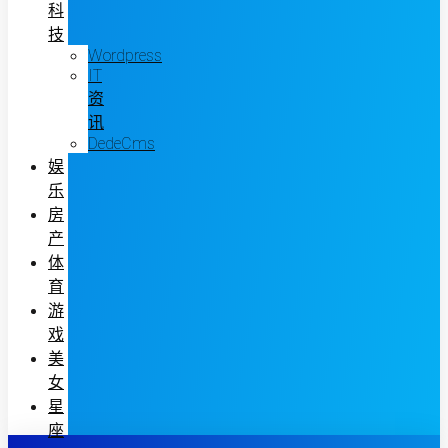
科
技
Wordpress
IT
资
讯
DedeCms
娱
乐
房
产
体
育
游
戏
美
女
星
座