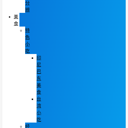
分
辨
美
食
特
色
小
吃
印
尼
巴
东
美
食
台
湾
小
吃
经