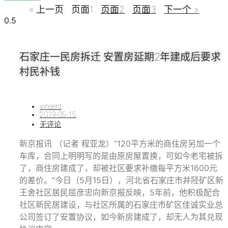
« 上一页
页面
1
页面
2
页面
3
下一个 »
石家庄一民房拆迁 安置房延期2年建成后要求
村民补钱
vincent
2019-05-15
无评论
新京报讯 （记者 程亚龙）“120平方米的商住房另加一个
车库，合同上明明写的是由原房屋置换，可如今老宅被拆
了，商住房建成了，却被社区要求补缴每平方米1600元
的差价。”今日（5月15日），河北省石家庄市井陉矿区新
王舍社区居民屈彦忠向新京报反映，5年前，他积极配合
社区新民居建设，与社区所属的石家庄市矿区佳诚实业总
公司签订了安置协议，如今新房建成了，却无人为其兑现