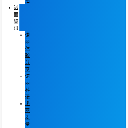
拍
诺
丽
资
讯
诺
丽
体
验
分
享
诺
丽
科
研
诺
丽
质
量