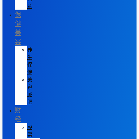
意
保
健
美
容
养
生
保
健
美
容
减
肥
财
经
股
票