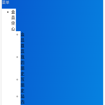
菜单
会
员
中
心
会
员
首
页
我
的
丽
史
写
丽
史
站
内