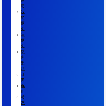
首
页
我
的
丽
史
写
丽
史
站
内
消
息
订
阅
群
组
动
态