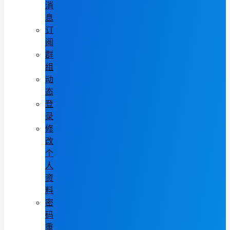
消
息
订
阅
群
组
动
态
登
录
修
改
个
人
资
料
密
码
重