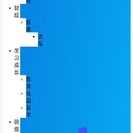
肥
财
经
股
票
选
股
学
习
成
长
教
育
校
园
留
学
网
络