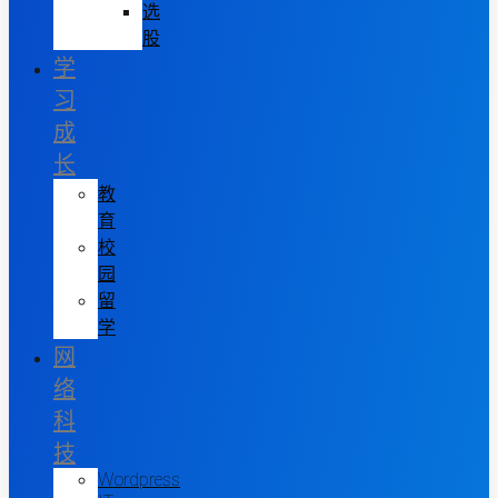
选
股
学
习
成
长
教
育
校
园
留
学
网
络
科
技
Wordpress