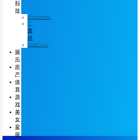
科
技
Wordpress
IT
资
讯
DedeCms
娱
乐
房
产
体
育
游
戏
美
女
星
座