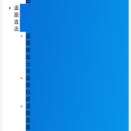
拍
诺
丽
资
讯
诺
丽
体
验
分
享
诺
丽
科
研
诺
丽
质
量