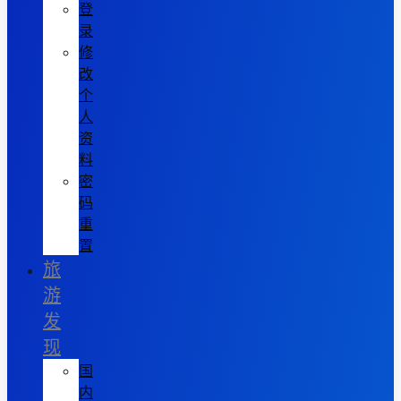
登
录
修
改
个
人
资
料
密
码
重
置
旅
游
发
现
国
内