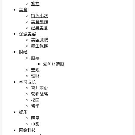
旅拍
美食
特色小吃
美食创作
经典美食
保健美容
美容减肥
养生保健
财经
股票
爱问财选股
宏观
理财
学习成长
育儿丽史
营销战略
校园
留学
娱乐
明星
电影
网络科技