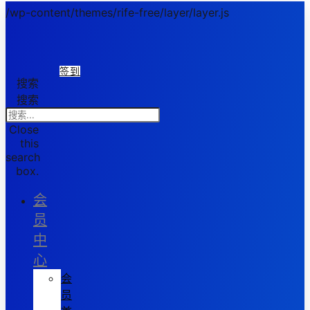
/wp-content/themes/rife-free/layer/layer.js
签到
搜索
搜索
Close
this
search
box.
会
员
中
心
会
员