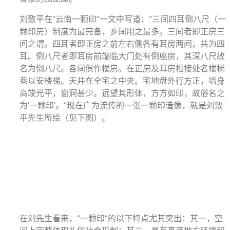
刘致平在“云南一颗印”一文中写道：“三间四耳倒八尺（一
颗印房）制度为最完备，乡间用之最多。三间者即正房三
间之谓。四耳者即正房之前左右侧各有耳房两间，共为四
耳。倒八尺者即耳房前端临大门处有倒座房，其深八尺故
名为倒八尺。各间俱作楼房。在正房及耳房相接处名楼梯
巷以安楼梯。天井在全宅之中央。宅地盘外行方正，墙身
高竣光平，窗洞甚少。远望其形体，方方如印，故俗名之
为’一颗印’。”现在广为流传的一张一颗印造像，就是刘致
平先生所绘（见下图）。
在刘先生看来，“一颗印”的以下特点尤其突出：其一，空