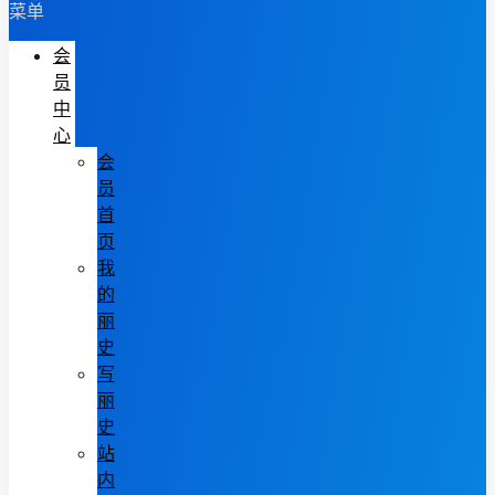
菜单
会
员
中
心
会
员
首
页
我
的
丽
史
写
丽
史
站
内