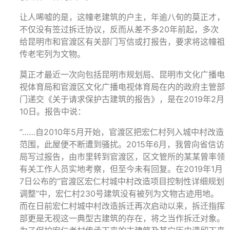
让人唏嘘的是，这幢老建筑的户主，年逾八旬的莫正才，
不仅没有签过拆迁协议，反而从差不多20年前起，多次
给昆明市和官渡区有关部门写信或打报告，要求将这幢祖
传老宅列为文物。
莫正才最近一次向包括昆明市规划局、昆明市文化广播电
视体育局和官渡区文化广播电视体育局在内的政府主管部
门递交《关于请求保护古建筑的报告》，是在2019年2月
10日。报告中说：
“……自2010年5月开始，官渡区把宏仁村列入城中村改造
范围，此屋便不断遭到骚扰。2015年6月，我曾向省信访
局写过报告，由市里转到官渡区，区文管所的某某曾率领
有关工作人员实地考察，但至今未有回复。在2019年1月
7日公布的“官渡区宏仁村城中村改造项目控制性详细规划
调整”中，宏仁村230号建筑没有被列为文物古迹用地。
而在日前宏仁村城中村改造拆迁再次启动以来，拆迁指挥
部更是无视这一典型古建筑的存在，将之当作拆迁对象。