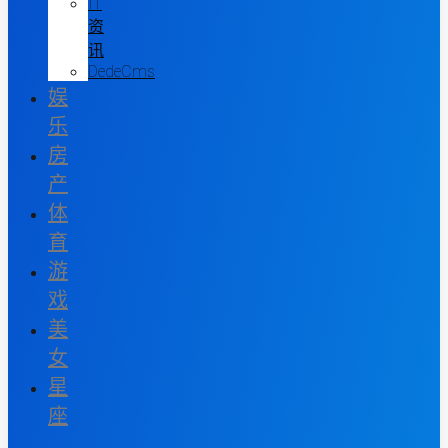
IT
资
讯
DedeCms
娱
乐
房
产
体
育
游
戏
美
女
星
座