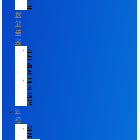
意
保
健
美
容
养
生
保
健
美
容
减
肥
财
经
股
票