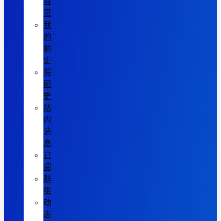
首
页
我
的
丽
史
写
丽
史
站
内
消
息
订
阅
群
组
动
态