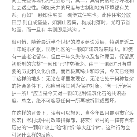
间上完整体现礼俗社会形制；其二，具有高度地方环境和
社会适应性。例如天井的尺度与古制和地方环境都有关
系。再如“一颗印住宅实一碉堡式住宅也。此种住宅分散
田野,则自成堡垒，如涧山密集，构成村落时，尤可节省
地面，而一旦有 事则即是鸿沟 。”
很可惜，随着最近半个世纪的城乡建设发展，特别是近二
十年城市扩张，昆明地区的“一颗印”建筑越来越少。即使
有一些老宅留存，但由于年久失修以及各种原因，保留原
初形制的完整“一颗印”已非常稀少。由于“一颗印”具有重
要的历史和文化价值，而且极其稀少和珍贵，今天已经到
了这样的地步：无论在哪里发现它，无论它处于何种复杂
的社会条件下，都应当将其列为保护对象。“有一所便保
护一所！”应当是今天对一颗印这种建筑化石的共识态
度。总之，绝不可容忍任何一所再被拆除或毁坏。
在这样的背景下，读者可以想见，当今年四月昆明市官渡
区宏仁老村城中村改造指挥部，将宏仁老村的一幢有百年
历史的“一颗印”喷上“验”和“拆”等大红字时，这种行为会
引起什么样的反应。