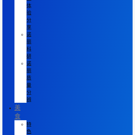
体
验
分
享
诺
丽
科
研
诺
丽
质
量
分
辨
美
食
特
色