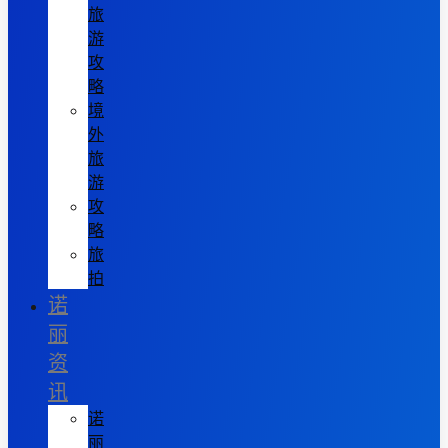
旅
游
攻
略
境
外
旅
游
攻
略
旅
拍
诺
丽
资
讯
诺
丽