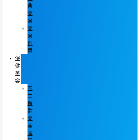
典
美
食
美
食
创
意
保
健
美
容
养
生
保
健
美
容
减