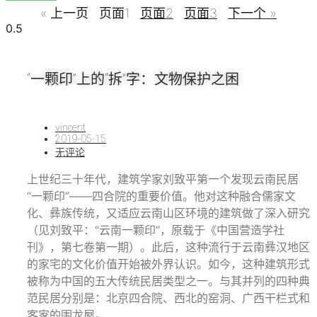
« 上一页
页面
1
页面
2
页面
3
下一个 »
“一颗印”上的“拆”字：文物保护之困
vincent
2019-05-15
无评论
上世纪三十年代，建筑学家刘致平第一个发现云南民居
“一颗印”——四合院的重要价值。他对这种融合儒家文
化、彝族传统，又适应云南山区环境的建筑做了深入研究
（见刘致平：“云南一颗印”，原载于《中国营造学社
刊》，第七卷第一期）。此后，这种流行于云南彝汉地区
的家宅的文化价值开始被外界认识。如今，这种建筑形式
被称为中国的五大传统民居类型之一。与其并列的四种典
范民居分别是：北京四合院、西北的窑洞、广西干栏式和
客家的围龙屋。