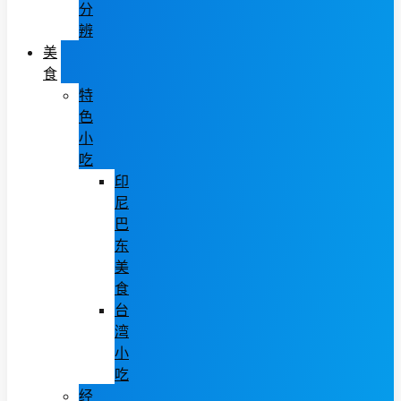
分
辨
美
食
特
色
小
吃
印
尼
巴
东
美
食
台
湾
小
吃
经