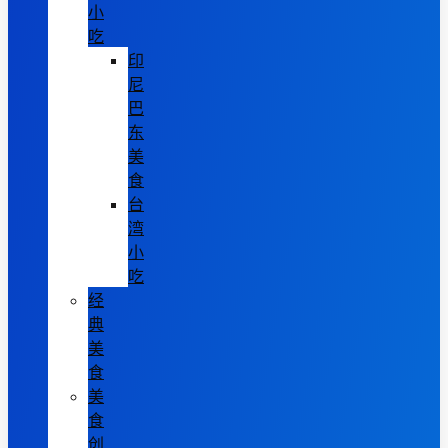
小
吃
印
尼
巴
东
美
食
台
湾
小
吃
经
典
美
食
美
食
创