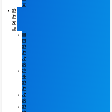
置
旅
游
发
现
国
内
旅
游
攻
略
境
外
旅
游
攻
略
旅