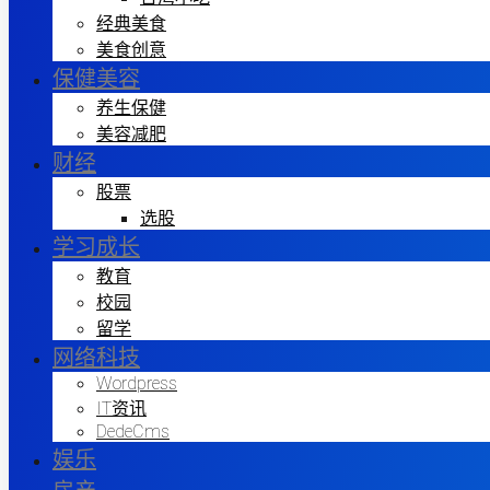
经典美食
美食创意
保健美容
养生保健
美容减肥
财经
股票
选股
学习成长
教育
校园
留学
网络科技
Wordpress
IT资讯
DedeCms
娱乐