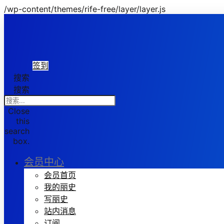
/wp-content/themes/rife-free/layer/layer.js
签到
搜索
搜索
Close
this
search
box.
会员中心
会员首页
我的丽史
写丽史
站内消息
订阅