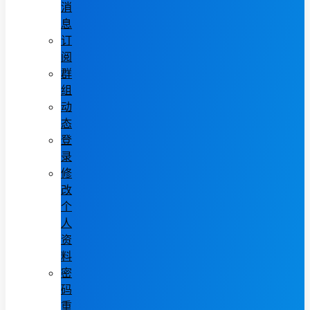
消
息
订
阅
群
组
动
态
登
录
修
改
个
人
资
料
密
码
重