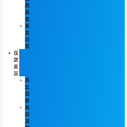
典
美
食
美
食
创
意
保
健
美
容
养
生
保
健
美
容
减