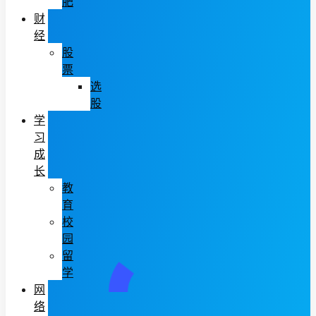
肥
财
经
股
票
选
股
学
习
成
长
教
育
校
园
留
学
网
络