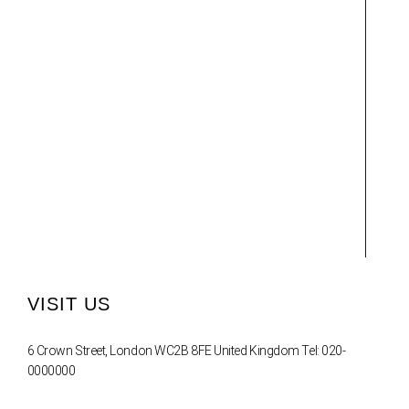
VISIT US
6 Crown Street, London WC2B 8FE United Kingdom Tel: 020-
0000000