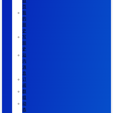
首
页
我
的
丽
史
写
丽
史
站
内
消
息
订
阅
群
组
动
态