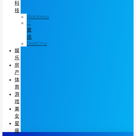
科
技
Wordpress
IT
资
讯
DedeCms
娱
乐
房
产
体
育
游
戏
美
女
星
座