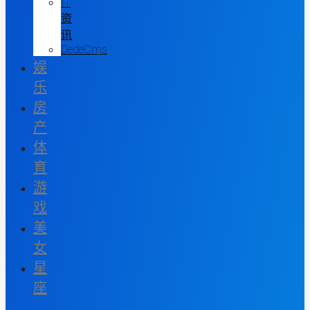
IT
资
讯
DedeCms
娱
乐
房
产
体
育
游
戏
美
女
星
座