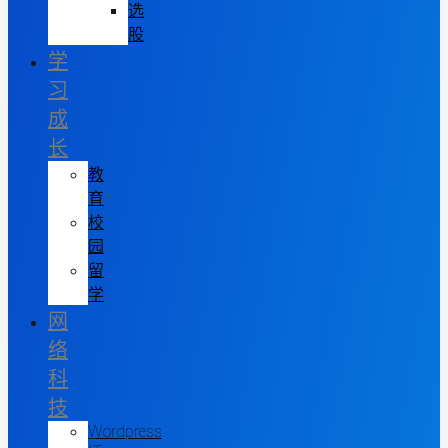
选
股
学
习
成
长
教
育
校
园
留
学
网
络
科
技
Wordpress