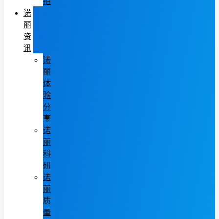
拍
诺
丽
资
讯
诺
丽
体
验
分
享
诺
丽
科
研
诺
丽
质
量