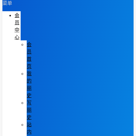
菜单
会
员
中
心
会
员
首
页
我
的
丽
史
写
丽
史
站
内