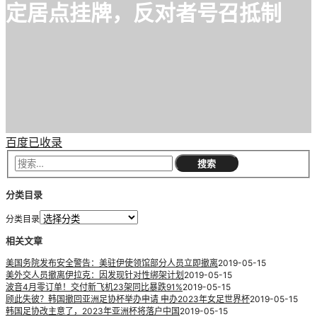
定居点挂牌，反对者号召抵制
百度已收录
分类目录
分类目录
相关文章
美国务院发布安全警告：美驻伊使领馆部分人员立即撤离
2019-05-15
美外交人员撤离伊拉克：因发现针对性绑架计划
2019-05-15
波音4月零订单！交付新飞机23架同比暴跌91%
2019-05-15
顾此失彼？韩国撤回亚洲足协杯举办申请 申办2023年女足世界杯
2019-05-15
韩国足协改主意了，2023年亚洲杯将落户中国
2019-05-15