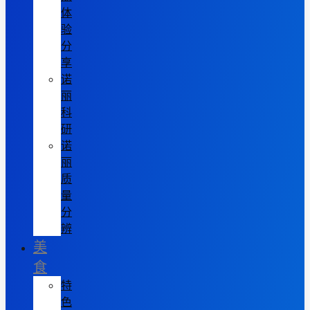
体
验
分
享
诺
丽
科
研
诺
丽
质
量
分
辨
美
食
特
色