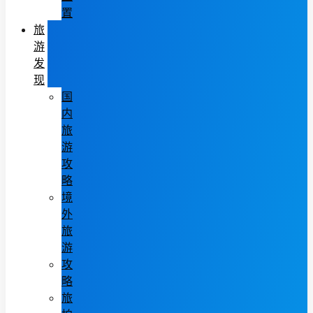
置
旅
游
发
现
国
内
旅
游
攻
略
境
外
旅
游
攻
略
旅