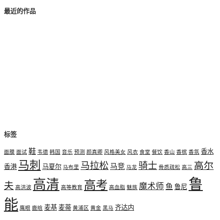
最近的作品
标签
鞋
香水
面膜
面试
韦德
韩国
音乐
预测
颜真卿
风格美女
风衣
食堂
餐饮
香山
香槟
香氛
马刺
高尔
马拉松
骑士
马竞
香港
马夏尔
马布里
马龙
骨质疏松
高三
鲁
高清
高考
夫
魔术师
鱼
鲁尼
高洪波
高等教育
高血脂
魅族
能
麦基
麦蒂
齐达内
鹰眼
鹿晗
黄浦区
黄金
黑马