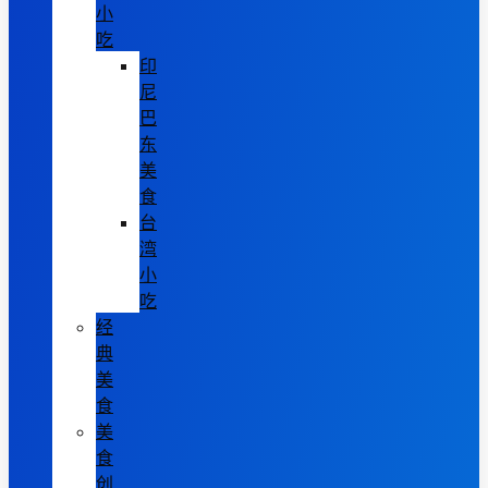
小
吃
印
尼
巴
东
美
食
台
湾
小
吃
经
典
美
食
美
食
创