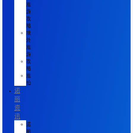
旅
游
攻
略
境
外
旅
游
攻
略
旅
拍
诺
丽
资
讯
诺
丽