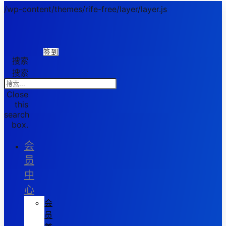
/wp-content/themes/rife-free/layer/layer.js
签到
搜索
搜索
Close
this
search
box.
会
员
中
心
会
员