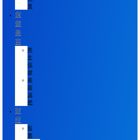
意
保
健
美
容
养
生
保
健
美
容
减
肥
财
经
股
票