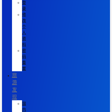
登
录
修
改
个
人
资
料
密
码
重
置
旅
游
发
现
国
内