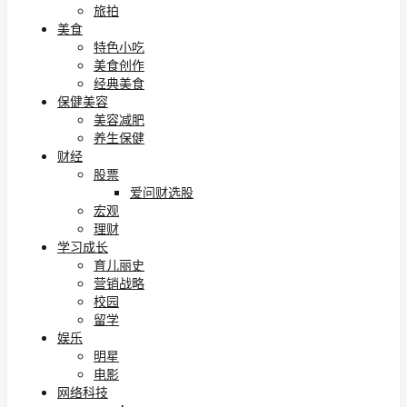
旅拍
美食
特色小吃
美食创作
经典美食
保健美容
美容减肥
养生保健
财经
股票
爱问财选股
宏观
理财
学习成长
育儿丽史
营销战略
校园
留学
娱乐
明星
电影
网络科技