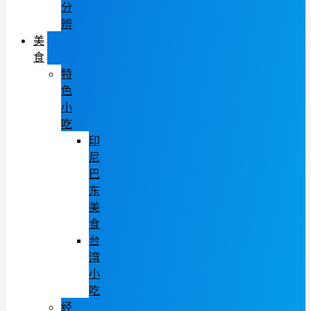
分
辨
美
食
特
色
小
吃
印
尼
巴
东
美
食
台
湾
小
吃
经