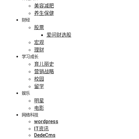
美容减肥
养生保健
财经
股票
爱问财选股
宏观
理财
学习成长
育儿丽史
营销战略
校园
留学
娱乐
明星
电影
网络科技
wordpress
IT资讯
DedeCms