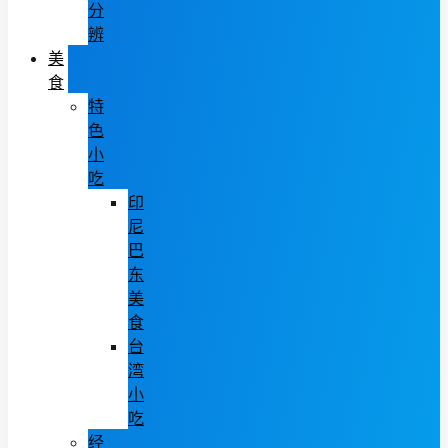
分
辨
美
食
特
色
小
吃
印
尼
巴
东
美
食
台
湾
小
吃
经