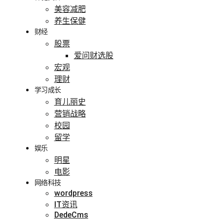
美容减肥
养生保健
财经
股票
爱问财选股
宏观
理财
学习成长
育儿丽史
营销战略
校园
留学
娱乐
明星
电影
网络科技
wordpress
IT资讯
DedeCms