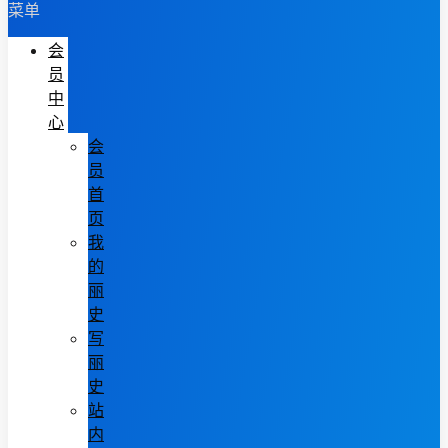
菜单
会
员
中
心
会
员
首
页
我
的
丽
史
写
丽
史
站
内