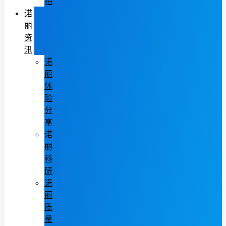
拍
诺
丽
资
讯
诺
丽
体
验
分
享
诺
丽
科
研
诺
丽
质
量