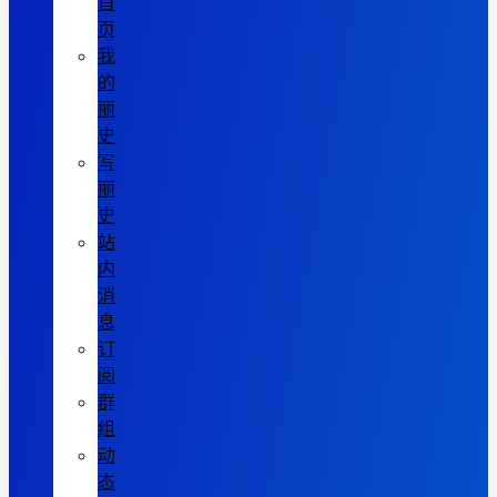
首
页
我
的
丽
史
写
丽
史
站
内
消
息
订
阅
群
组
动
态