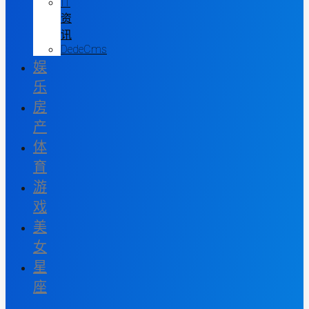
IT
资
讯
DedeCms
娱
乐
房
产
体
育
游
戏
美
女
星
座