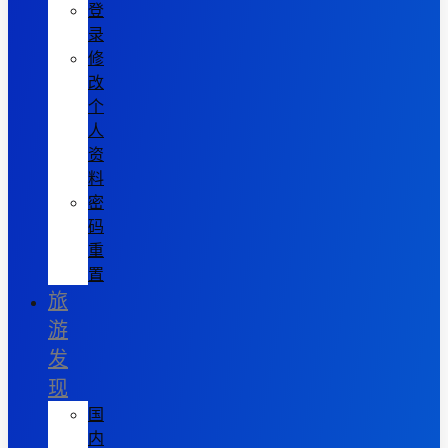
登
录
修
改
个
人
资
料
密
码
重
置
旅
游
发
现
国
内