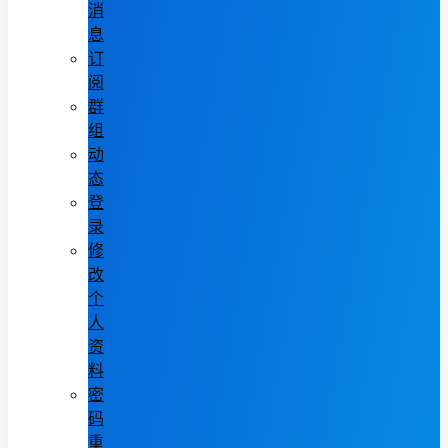
消
息
订
阅
群
组
动
态
登
录
修
改
个
人
资
料
密
码
重