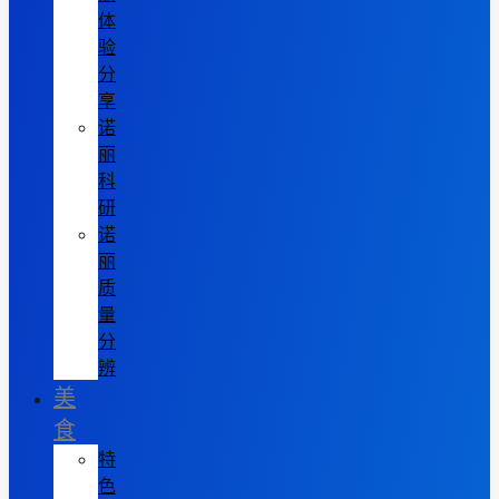
体
验
分
享
诺
丽
科
研
诺
丽
质
量
分
辨
美
食
特
色