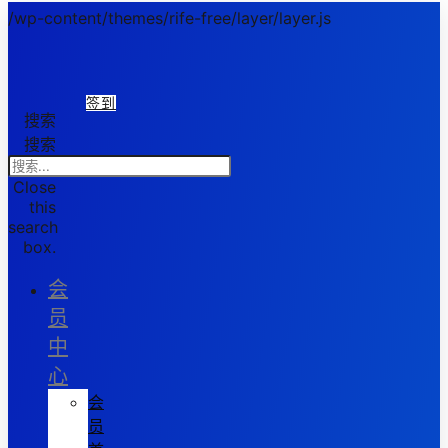
/wp-content/themes/rife-free/layer/layer.js
签到
搜索
搜索
Close
this
search
box.
会
员
中
心
会
员