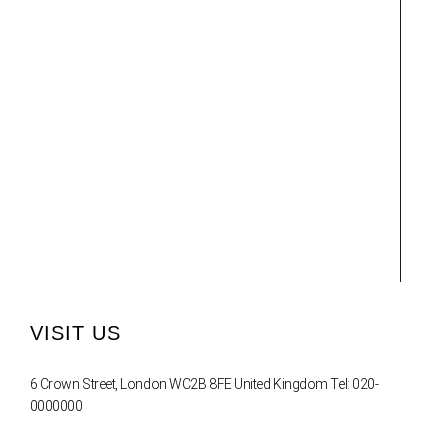
VISIT US
6 Crown Street, London WC2B 8FE United Kingdom Tel: 020-
0000000