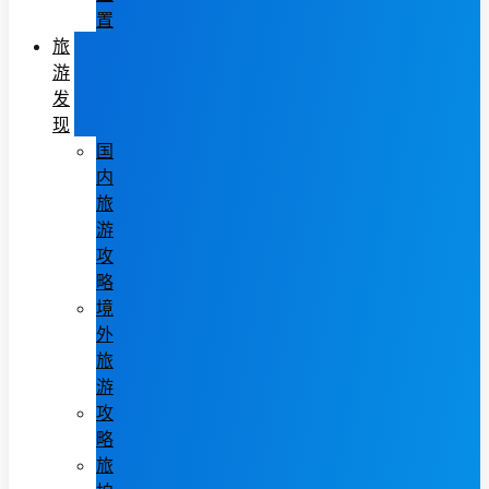
置
旅
游
发
现
国
内
旅
游
攻
略
境
外
旅
游
攻
略
旅