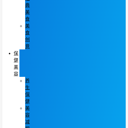
典
美
食
美
食
创
意
保
健
美
容
养
生
保
健
美
容
减