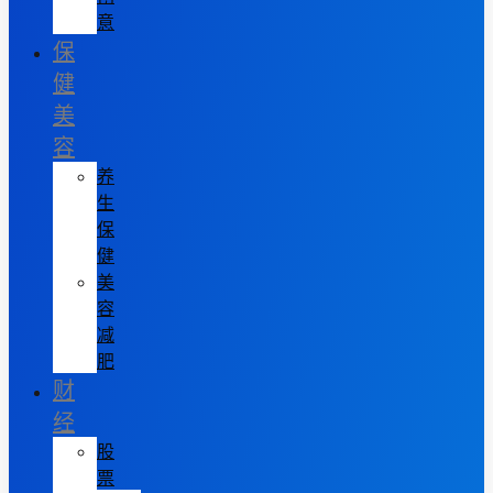
意
保
健
美
容
养
生
保
健
美
容
减
肥
财
经
股
票