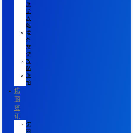
旅
游
攻
略
境
外
旅
游
攻
略
旅
拍
诺
丽
资
讯
诺
丽