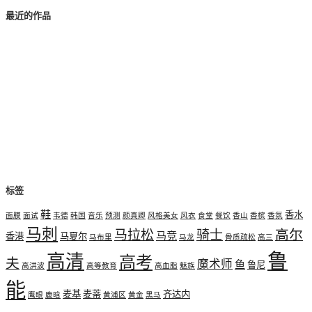
最近的作品
标签
鞋
香水
面膜
面试
韦德
韩国
音乐
预测
颜真卿
风格美女
风衣
食堂
餐饮
香山
香槟
香氛
马刺
高尔
马拉松
骑士
马竞
香港
马夏尔
马布里
马龙
骨质疏松
高三
鲁
高清
高考
夫
魔术师
鱼
鲁尼
高洪波
高等教育
高血脂
魅族
能
麦基
麦蒂
齐达内
鹰眼
鹿晗
黄浦区
黄金
黑马