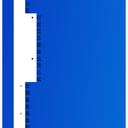
小
吃
印
尼
巴
东
美
食
台
湾
小
吃
经
典
美
食
美
食
创