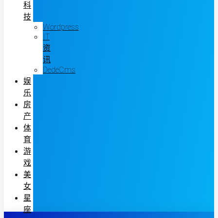
科
技
Wordpress
IT
资
讯
DedeCms
娱
乐
房
产
体
育
游
戏
美
女
星
座