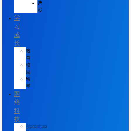
选
股
学
习
成
长
教
育
校
园
留
学
网
络
科
技
Wordpress