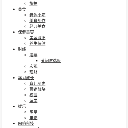
旅拍
美食
特色小吃
美食创作
经典美食
保健美容
美容减肥
养生保健
财经
股票
爱问财选股
宏观
理财
学习成长
育儿丽史
营销战略
校园
留学
娱乐
明星
电影
网络科技