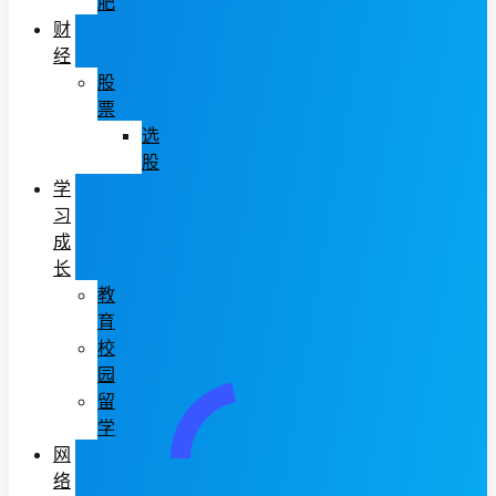
肥
财
经
股
票
选
股
学
习
成
长
教
育
校
园
留
学
网
络