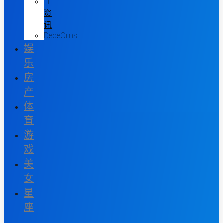
IT
资
讯
DedeCms
娱
乐
房
产
体
育
游
戏
美
女
星
座