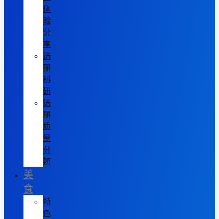
体
验
分
享
诺
丽
科
研
诺
丽
质
量
分
辨
美
食
特
色