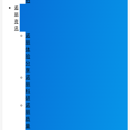
拍
诺
丽
资
讯
诺
丽
体
验
分
享
诺
丽
科
研
诺
丽
质
量