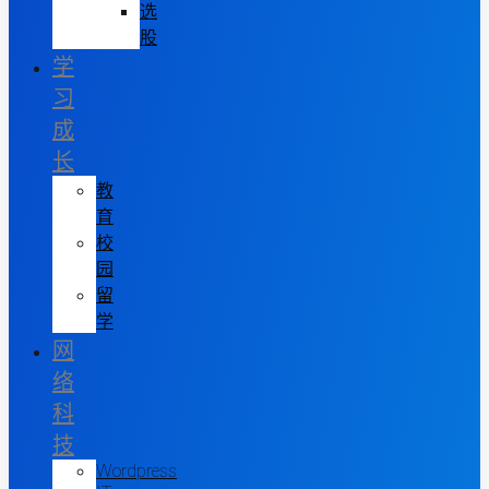
选
股
学
习
成
长
教
育
校
园
留
学
网
络
科
技
Wordpress