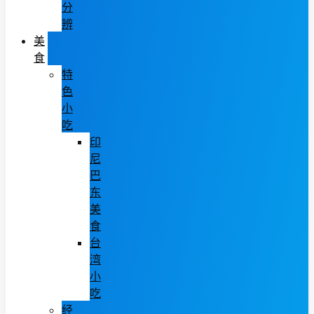
分
辨
美
食
特
色
小
吃
印
尼
巴
东
美
食
台
湾
小
吃
经