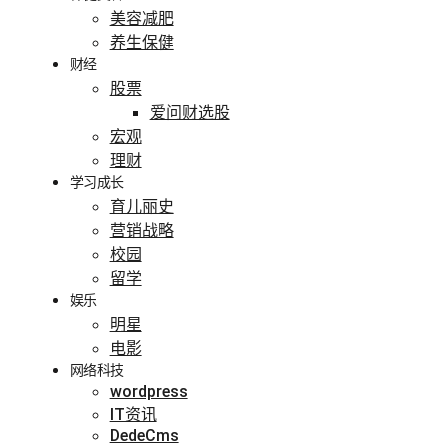
美容减肥
养生保健
财经
股票
爱问财选股
宏观
理财
学习成长
育儿丽史
营销战略
校园
留学
娱乐
明星
电影
网络科技
wordpress
IT资讯
DedeCms