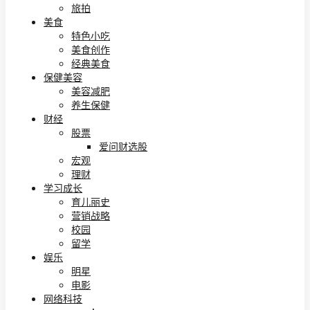
旅拍
美食
特色小吃
美食创作
经典美食
保健美容
美容减肥
养生保健
财经
股票
爱问财选股
宏观
理财
学习成长
育儿丽史
营销战略
校园
留学
娱乐
明星
电影
网络科技