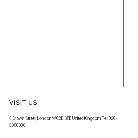
VISIT US
6 Crown Street, London WC2B 8FE United Kingdom Tel: 020-
0000000