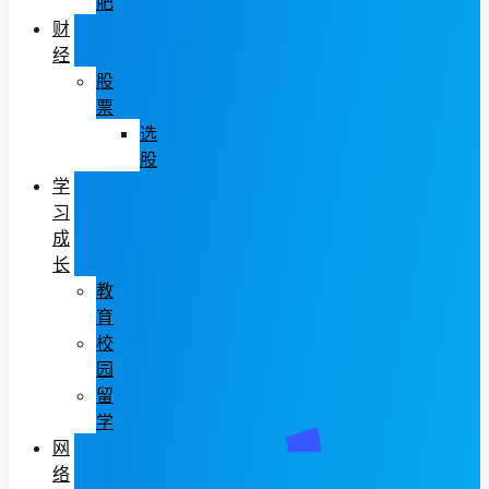
肥
财
经
股
票
选
股
学
习
成
长
教
育
校
园
留
学
网
络