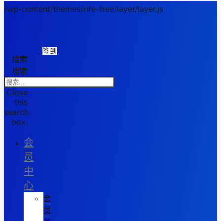
/wp-content/themes/rife-free/layer/layer.js
签到
搜索
搜索
Close
this
search
box.
会
员
中
心
会
员