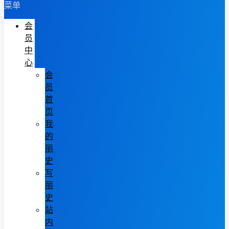
菜单
会
员
中
心
会
员
首
页
我
的
丽
史
写
丽
史
站
内