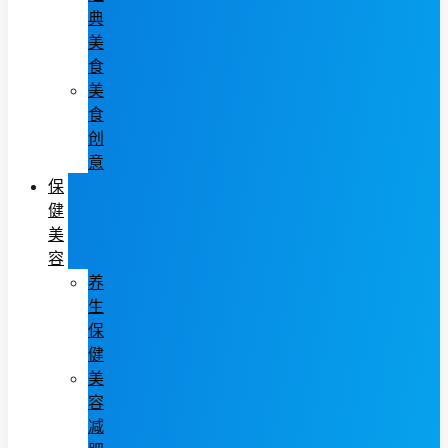
典
美
食
美
食
创
意
保
健
美
容
养
生
保
健
美
容
减