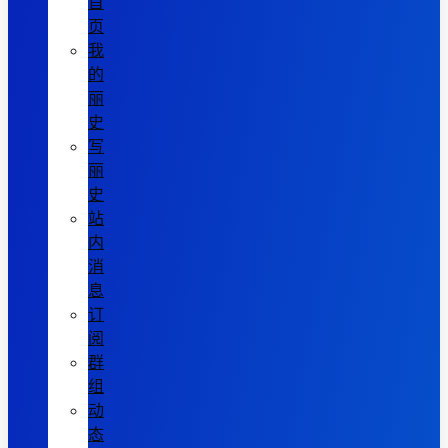
首
页
我
的
丽
史
写
丽
史
站
内
消
息
订
阅
群
组
动
态