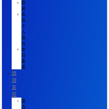
登
录
修
改
个
人
资
料
密
码
重
置
旅
游
发
现
国
内