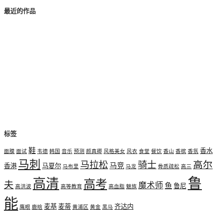
最近的作品
标签
鞋
香水
面膜
面试
韦德
韩国
音乐
预测
颜真卿
风格美女
风衣
食堂
餐饮
香山
香槟
香氛
马刺
高尔
马拉松
骑士
马竞
香港
马夏尔
马布里
马龙
骨质疏松
高三
鲁
高清
高考
夫
魔术师
鱼
鲁尼
高洪波
高等教育
高血脂
魅族
能
麦基
麦蒂
齐达内
鹰眼
鹿晗
黄浦区
黄金
黑马