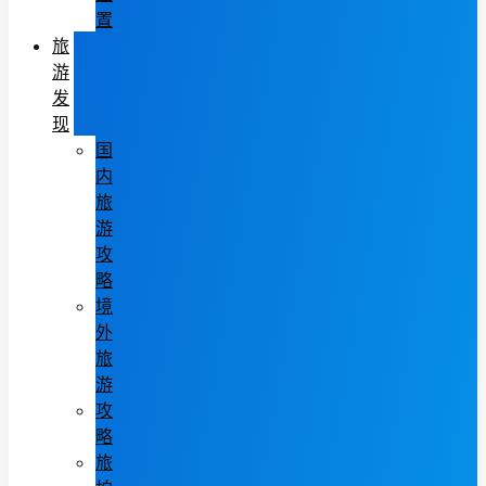
置
旅
游
发
现
国
内
旅
游
攻
略
境
外
旅
游
攻
略
旅