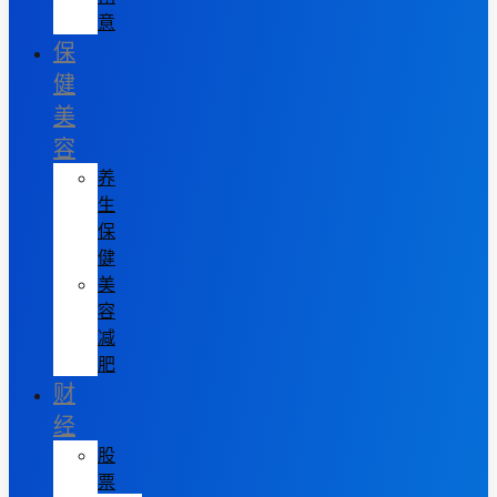
意
保
健
美
容
养
生
保
健
美
容
减
肥
财
经
股
票