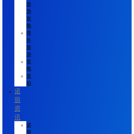
旅
游
攻
略
境
外
旅
游
攻
略
旅
拍
诺
丽
资
讯
诺
丽