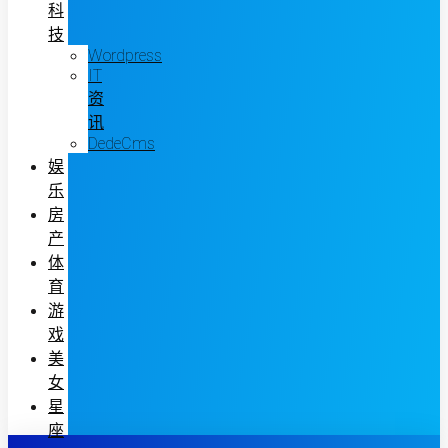
科
技
Wordpress
IT
资
讯
DedeCms
娱
乐
房
产
体
育
游
戏
美
女
星
座