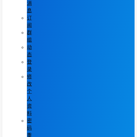
消
息
订
阅
群
组
动
态
登
录
修
改
个
人
资
料
密
码
重