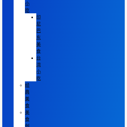
小
吃
印
尼
巴
东
美
食
台
湾
小
吃
经
典
美
食
美
食
创