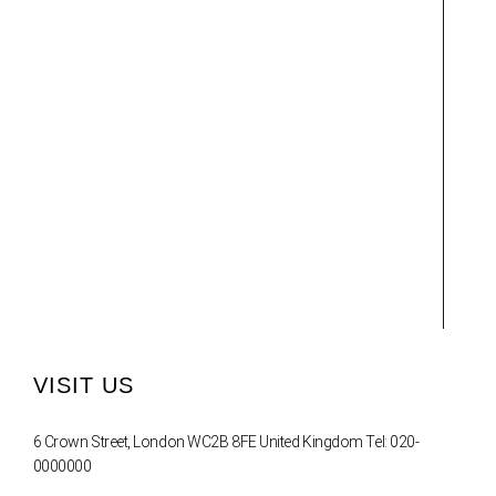
VISIT US
6 Crown Street, London WC2B 8FE United Kingdom Tel: 020-
0000000