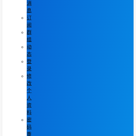
消
息
订
阅
群
组
动
态
登
录
修
改
个
人
资
料
密
码
重