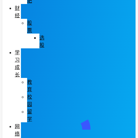
肥
财
经
股
票
选
股
学
习
成
长
教
育
校
园
留
学
网
络