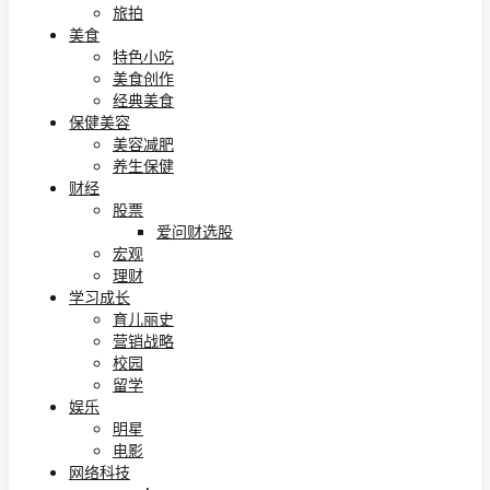
旅拍
美食
特色小吃
美食创作
经典美食
保健美容
美容减肥
养生保健
财经
股票
爱问财选股
宏观
理财
学习成长
育儿丽史
营销战略
校园
留学
娱乐
明星
电影
网络科技