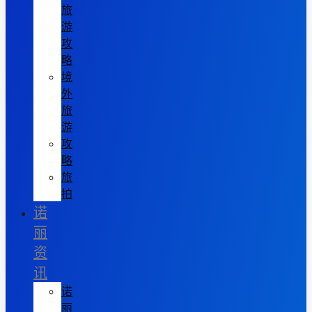
旅
游
攻
略
境
外
旅
游
攻
略
旅
拍
诺
丽
资
讯
诺
丽