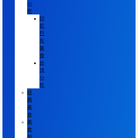
小
吃
印
尼
巴
东
美
食
台
湾
小
吃
经
典
美
食
美
食
创