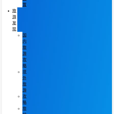
置
旅
游
发
现
国
内
旅
游
攻
略
境
外
旅
游
攻
略
旅