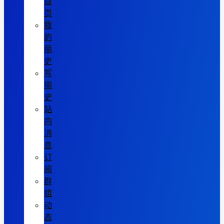
首
页
我
的
丽
史
写
丽
史
站
内
消
息
订
阅
群
组
动
态