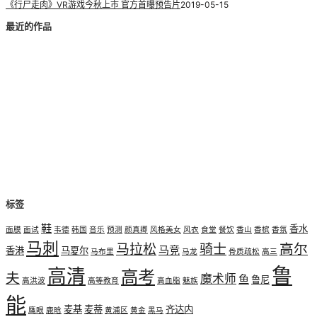
《行尸走肉》VR游戏今秋上市 官方首曝预告片
2019-05-15
最近的作品
标签
鞋
香水
面膜
面试
韦德
韩国
音乐
预测
颜真卿
风格美女
风衣
食堂
餐饮
香山
香槟
香氛
马刺
高尔
马拉松
骑士
马竞
香港
马夏尔
马布里
马龙
骨质疏松
高三
鲁
高清
高考
夫
魔术师
鱼
鲁尼
高洪波
高等教育
高血脂
魅族
能
麦基
麦蒂
齐达内
鹰眼
鹿晗
黄浦区
黄金
黑马