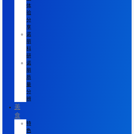
体
验
分
享
诺
丽
科
研
诺
丽
质
量
分
辨
美
食
特
色