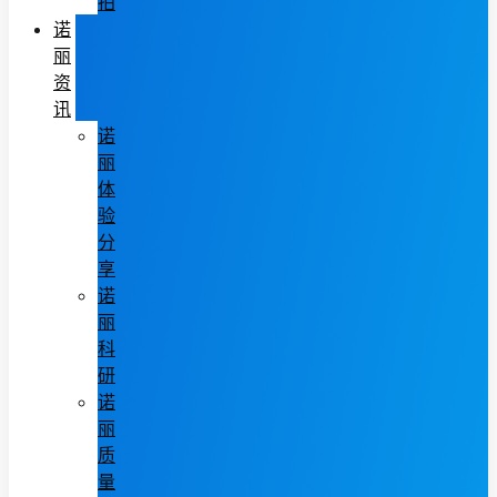
拍
诺
丽
资
讯
诺
丽
体
验
分
享
诺
丽
科
研
诺
丽
质
量