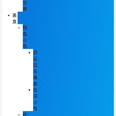
分
辨
美
食
特
色
小
吃
印
尼
巴
东
美
食
台
湾
小
吃
经