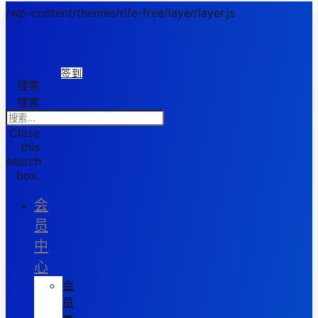
/wp-content/themes/rife-free/layer/layer.js
签到
搜索
搜索
Close
this
search
box.
会
员
中
心
会
员