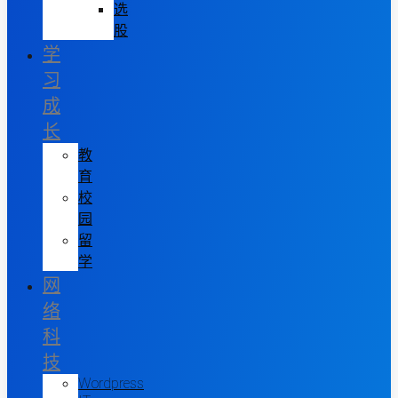
选
股
学
习
成
长
教
育
校
园
留
学
网
络
科
技
Wordpress