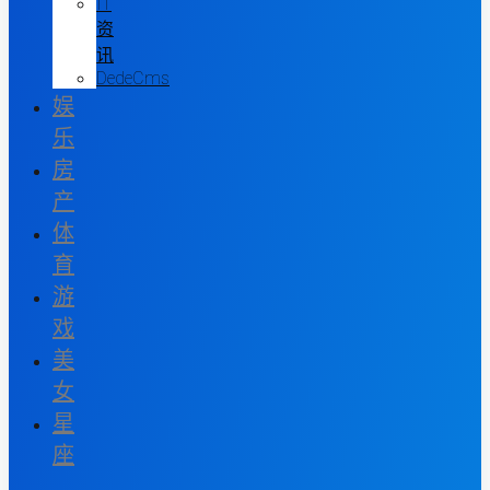
IT
资
讯
DedeCms
娱
乐
房
产
体
育
游
戏
美
女
星
座