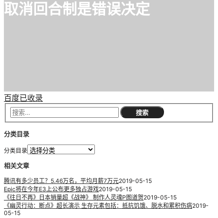
取消回合制是错误决定
百度已收录
分类目录
分类目录
相关文章
腾讯有多少员工？5.46万名，平均月薪7万元
2019-05-15
Epic将在今年E3上公布更多独占游戏
2019-05-15
《往日不再》日本销量超《战神》 制作人灵魂P图道贺
2019-05-15
《幽灵行动：断点》超长演示 生存元素包括：抵抗饥饿、脱水和累积伤病
2019-
05-15