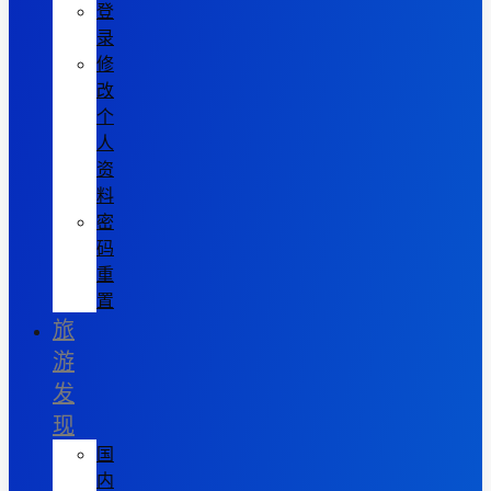
登
录
修
改
个
人
资
料
密
码
重
置
旅
游
发
现
国
内