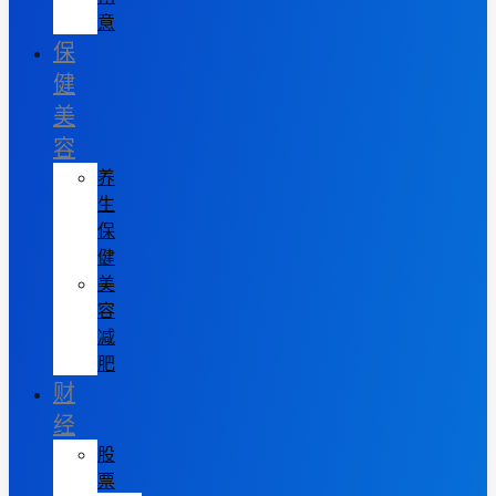
意
保
健
美
容
养
生
保
健
美
容
减
肥
财
经
股
票