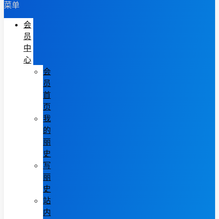
菜单
会
员
中
心
会
员
首
页
我
的
丽
史
写
丽
史
站
内