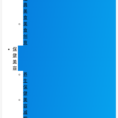
典
美
食
美
食
创
意
保
健
美
容
养
生
保
健
美
容
减