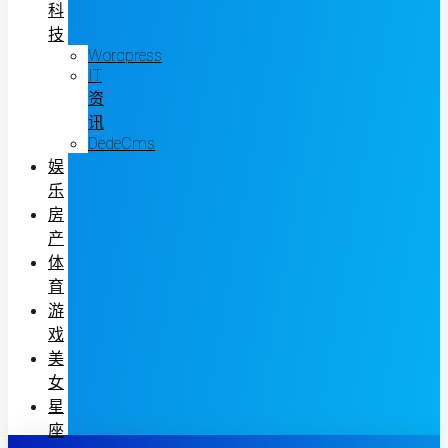
科
技
Wordpress
IT
资
讯
DedeCms
娱
乐
房
产
体
育
游
戏
美
女
星
座