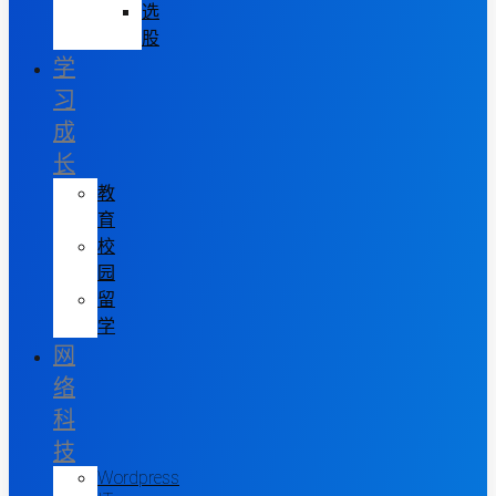
选
股
学
习
成
长
教
育
校
园
留
学
网
络
科
技
Wordpress