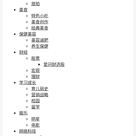
旅拍
美食
特色小吃
美食创作
经典美食
保健美容
美容减肥
养生保健
财经
股票
爱问财选股
宏观
理财
学习成长
育儿丽史
营销战略
校园
留学
娱乐
明星
电影
网络科技