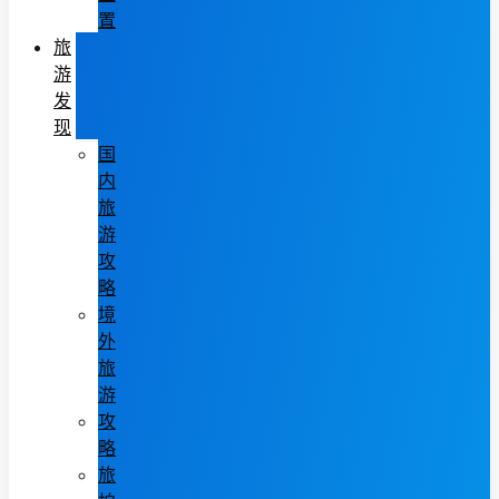
置
旅
游
发
现
国
内
旅
游
攻
略
境
外
旅
游
攻
略
旅