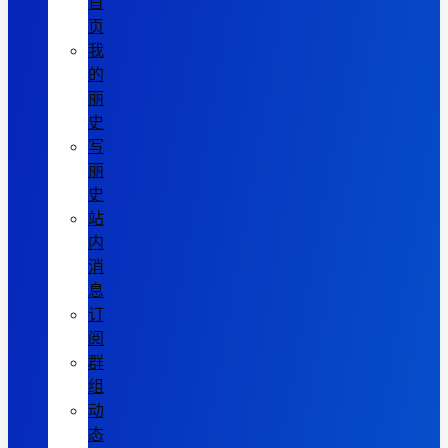
首
页
我
的
丽
史
写
丽
史
站
内
消
息
订
阅
群
组
动
态