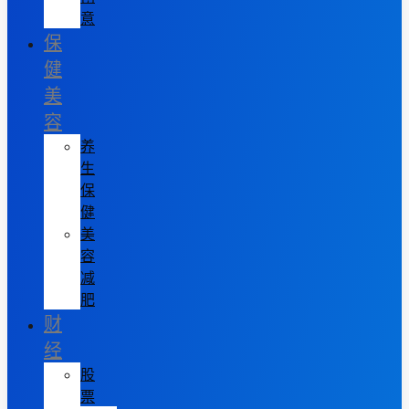
意
保
健
美
容
养
生
保
健
美
容
减
肥
财
经
股
票