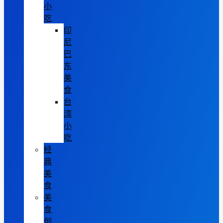
小
吃
印
尼
巴
东
美
食
台
湾
小
吃
经
典
美
食
美
食
创