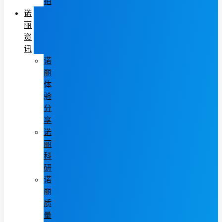
拍
诺
丽
资
讯
诺
丽
体
验
分
享
诺
丽
科
研
诺
丽
质
量