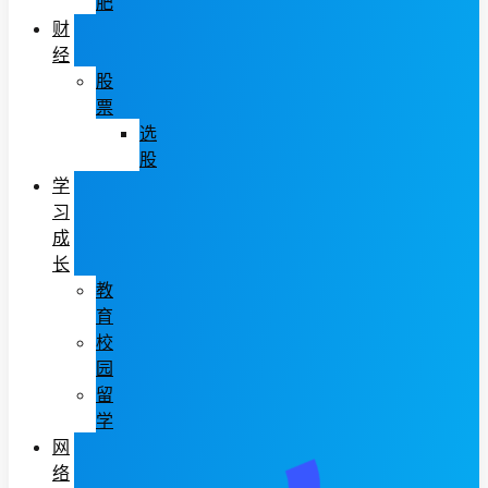
肥
财
经
股
票
选
股
学
习
成
长
教
育
校
园
留
学
网
络