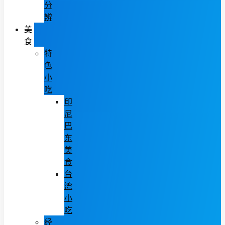
分
辨
美
食
特
色
小
吃
印
尼
巴
东
美
食
台
湾
小
吃
经