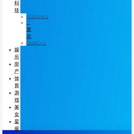
科
技
Wordpress
IT
资
讯
DedeCms
娱
乐
房
产
体
育
游
戏
美
女
星
座