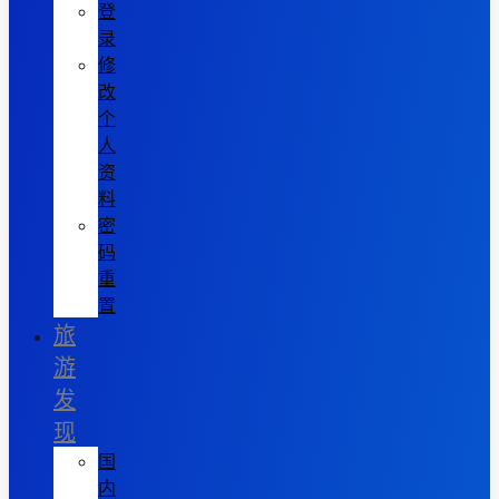
登
录
修
改
个
人
资
料
密
码
重
置
旅
游
发
现
国
内