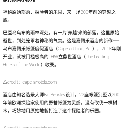
神秘原始部落，探险者的乐园，来一场200年前的穿越之
旅。
巴厘岛乌布的雨林深处，有一片“穿越”来的部落，这里原始
避世，到处笼罩着神秘的气氛。这是嘉佩乐酒店的新作——
乌布嘉佩乐帐篷度假酒店（Capella Ubud, Bali），2018年刚
开业，就被门槛极高的LHW立鼎世酒店（The Leading
Hotels of The World）收录。
△credit：capellahotels.com
酒店由知名造景大师Bill Bensley设计，22座帐篷别墅以200
年前欧洲探险家使用的野营帐篷为灵感，没有砍伐一棵树
木，巧妙地用原始地貌打造了这个探险者的乐园。