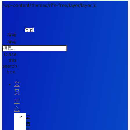
/wp-content/themes/rife-free/layer/layer.js
签到
搜索
搜索
Close
this
search
box.
会
员
中
心
会
员