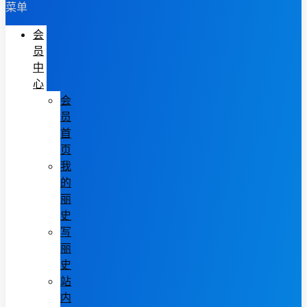
菜单
会
员
中
心
会
员
首
页
我
的
丽
史
写
丽
史
站
内