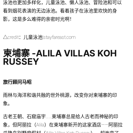
泳池也更加多样化，儿童泳池、懒人泳池、冒险池和可以
看到烟花表演的无边泳池。看着孩子在泳池里欢快的身
影，这是多么难得的亲密时光啊！
△credit：儿童泳池|stayfareast.com
柬埔寨 -ALILA VILLAS KOH
RUSSEY
旅行顾问马昭
雨林与海洋和谐共融的世外桃源，改变你对柬埔寨的印
象。
古老王朝、石窟庙宇……柬埔寨总是给人古老而神秘的印
象，但阿丽拉（Alila）在柬埔寨新开的这家酒店——阿丽拉