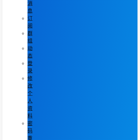
消
息
订
阅
群
组
动
态
登
录
修
改
个
人
资
料
密
码
重