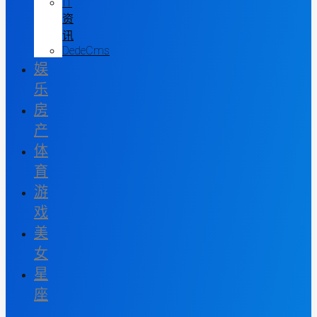
IT
资
讯
DedeCms
娱
乐
房
产
体
育
游
戏
美
女
星
座