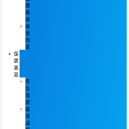
典
美
食
美
食
创
意
保
健
美
容
养
生
保
健
美
容
减