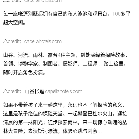
△credit：capellahotels.com
每一座帐篷别墅都拥有自己的私人泳池和观景台，100多平
超大空间。
△credit：capellahotels.com
山谷、河流、雨林、露台4种主题，到处演绎着探险故事，
首领、博物学家、制图者、摄影师、工程师……踏上这里，
随时开启角色扮演。
△credit：山谷帐篷|capellahotels.com
如果不带着孩子来一趟这里，永远也不了解探险的意义，
这里是孩子绝佳的探险天堂。一起攀登巴杜尔火山，迎接
清晨的第一抹阳光；徒步探索雨林，来一场惊心动魄的丛
林大冒险；去沃斯河漂流，体验心跳与刺激……