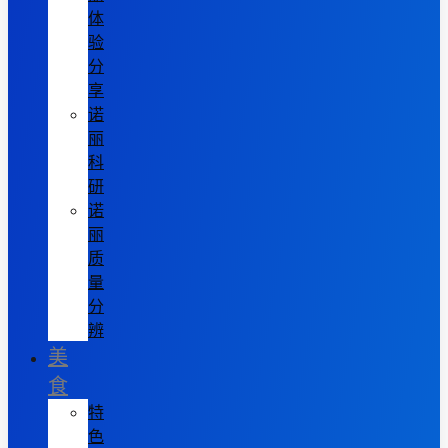
体
验
分
享
诺
丽
科
研
诺
丽
质
量
分
辨
美
食
特
色