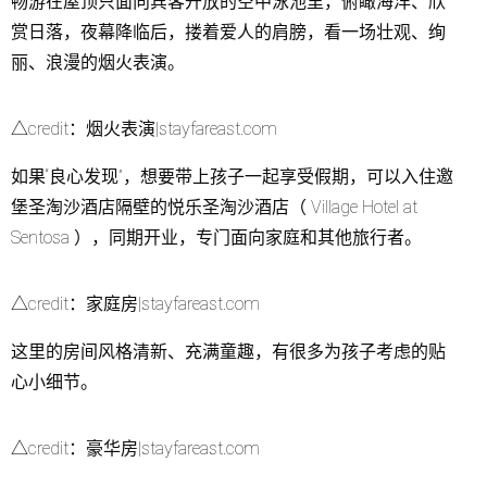
畅游在屋顶只面向宾客开放的空中泳池里，俯瞰海洋、欣
赏日落，夜幕降临后，搂着爱人的肩膀，看一场壮观、绚
丽、浪漫的烟火表演。
△credit：烟火表演|stayfareast.com
如果“良心发现”，想要带上孩子一起享受假期，可以入住邀
堡圣淘沙酒店隔壁的悦乐圣淘沙酒店（ Village Hotel at
Sentosa ），同期开业，专门面向家庭和其他旅行者。
△credit：家庭房|stayfareast.com
这里的房间风格清新、充满童趣，有很多为孩子考虑的贴
心小细节。
△credit：豪华房|stayfareast.com