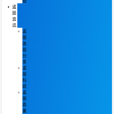
拍
诺
丽
资
讯
诺
丽
体
验
分
享
诺
丽
科
研
诺
丽
质
量