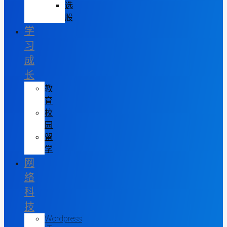
选
股
学
习
成
长
教
育
校
园
留
学
网
络
科
技
Wordpress