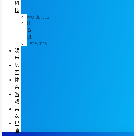
科
技
Wordpress
IT
资
讯
DedeCms
娱
乐
房
产
体
育
游
戏
美
女
星
座