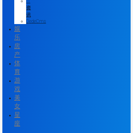
IT
资
讯
DedeCms
娱
乐
房
产
体
育
游
戏
美
女
星
座