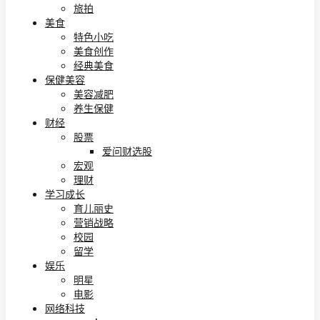
旅拍
美食
特色小吃
美食创作
经典美食
保健美容
美容减肥
养生保健
财经
股票
爱问财选股
宏观
理财
学习成长
育儿丽史
营销战略
校园
留学
娱乐
明星
电影
网络科技