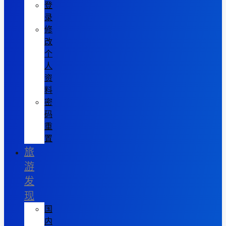
登
录
修
改
个
人
资
料
密
码
重
置
旅
游
发
现
国
内