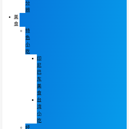
分
辨
美
食
特
色
小
吃
印
尼
巴
东
美
食
台
湾
小
吃
经