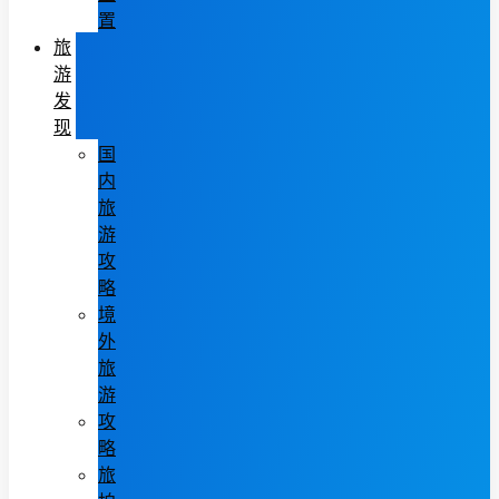
置
旅
游
发
现
国
内
旅
游
攻
略
境
外
旅
游
攻
略
旅