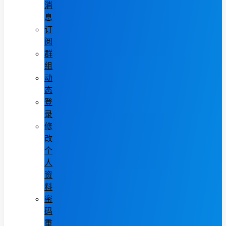
消
息
订
阅
群
组
动
态
登
录
修
改
个
人
资
料
密
码
重