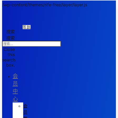
/wp-content/themes/rife-free/layer/layer.js
签到
搜索
搜索
Close
this
search
box.
会
员
中
心
会
员