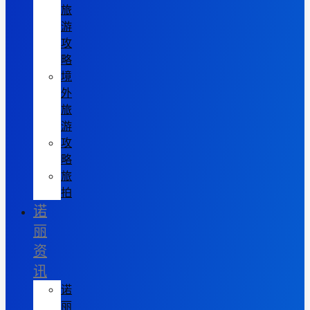
旅
游
攻
略
境
外
旅
游
攻
略
旅
拍
诺
丽
资
讯
诺
丽