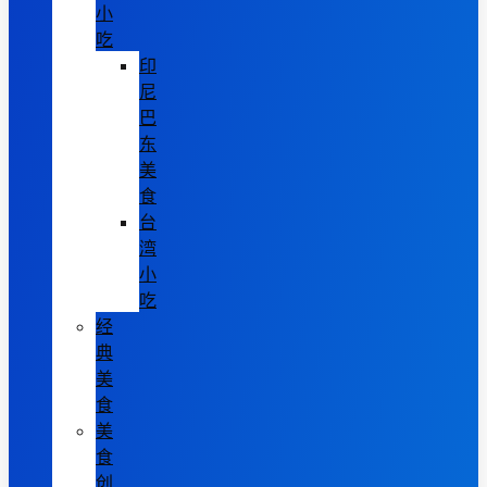
小
吃
印
尼
巴
东
美
食
台
湾
小
吃
经
典
美
食
美
食
创