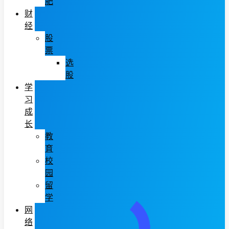
肥
财
经
股
票
选
股
学
习
成
长
教
育
校
园
留
学
网
络