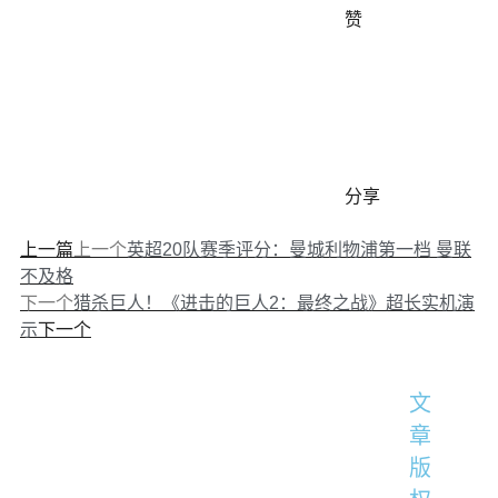
赞
分享
上一篇
上一个
英超20队赛季评分：曼城利物浦第一档 曼联
不及格
下一个
猎杀巨人！《进击的巨人2：最终之战》超长实机演
下一个
示
文
章
版