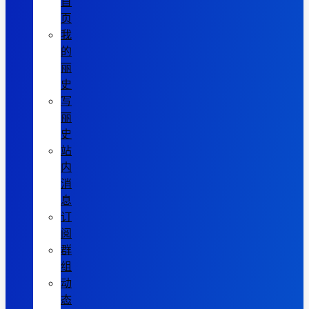
首
页
我
的
丽
史
写
丽
史
站
内
消
息
订
阅
群
组
动
态