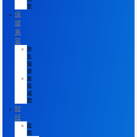
意
保
健
美
容
养
生
保
健
美
容
减
肥
财
经
股
票