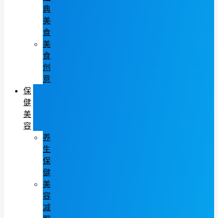
典
美
食
美
食
创
意
保
健
美
容
养
生
保
健
美
容
减