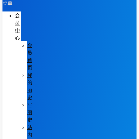
菜单
会
员
中
心
会
员
首
页
我
的
丽
史
写
丽
史
站
内