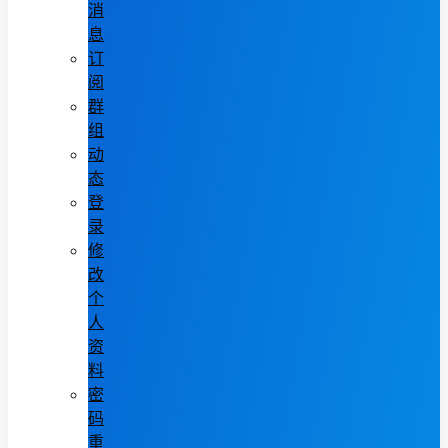
消
息
订
阅
群
组
动
态
登
录
修
改
个
人
资
料
密
码
重