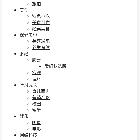
旅拍
美食
特色小吃
美食创作
经典美食
保健美容
美容减肥
养生保健
财经
股票
爱问财选股
宏观
理财
学习成长
育儿丽史
营销战略
校园
留学
娱乐
明星
电影
网络科技