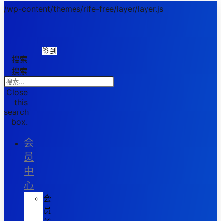
/wp-content/themes/rife-free/layer/layer.js
签到
搜索
搜索
Close
this
search
box.
会
员
中
心
会
员