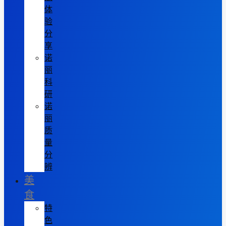
体
验
分
享
诺
丽
科
研
诺
丽
质
量
分
辨
美
食
特
色