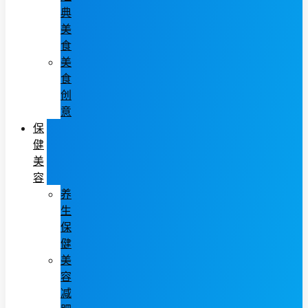
典
美
食
美
食
创
意
保
健
美
容
养
生
保
健
美
容
减