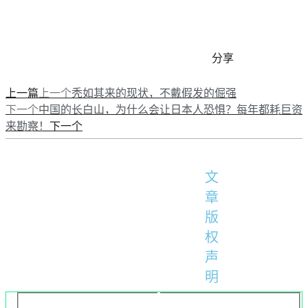
分享
上一篇
上一个
秃如其来的现状，不戴假发的倔强
下一个
中国的长白山，为什么会让日本人恐惧？每年都耗巨资
下一个
来勘察！
文
章
版
权
声
明