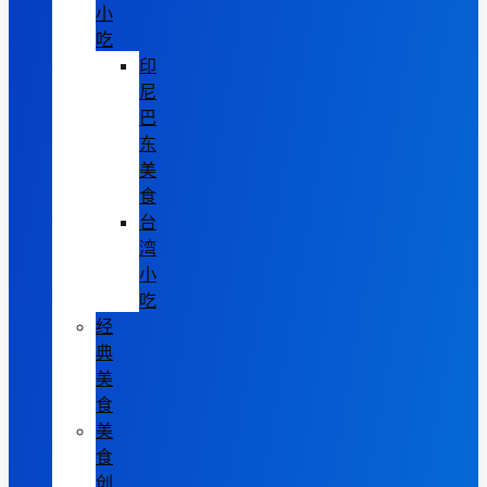
小
吃
印
尼
巴
东
美
食
台
湾
小
吃
经
典
美
食
美
食
创