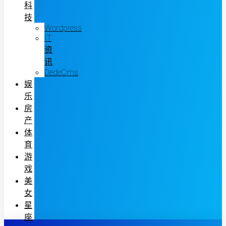
科
技
Wordpress
IT
资
讯
DedeCms
娱
乐
房
产
体
育
游
戏
美
女
星
座