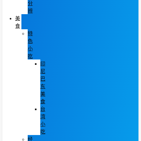
分
辨
美
食
特
色
小
吃
印
尼
巴
东
美
食
台
湾
小
吃
经