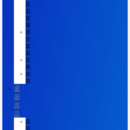
旅
游
攻
略
境
外
旅
游
攻
略
旅
拍
诺
丽
资
讯
诺
丽