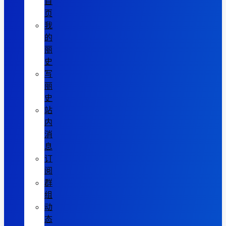
首
页
我
的
丽
史
写
丽
史
站
内
消
息
订
阅
群
组
动
态