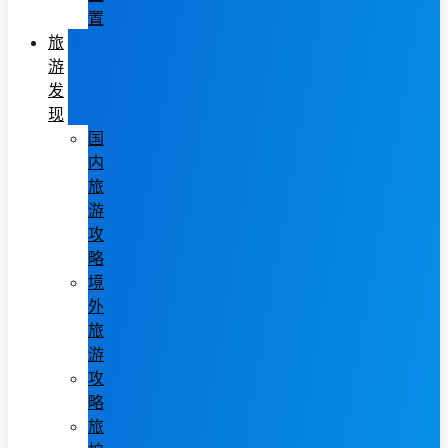
置
旅
游
发
现
国
内
旅
游
攻
略
境
外
旅
游
攻
略
旅