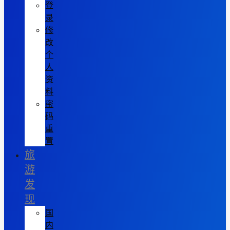
登
录
修
改
个
人
资
料
密
码
重
置
旅
游
发
现
国
内