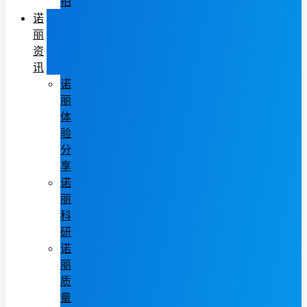
拍
诺
丽
资
讯
诺
丽
体
验
分
享
诺
丽
科
研
诺
丽
质
量