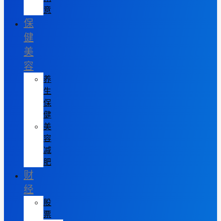
意
保
健
美
容
养
生
保
健
美
容
减
肥
财
经
股
票