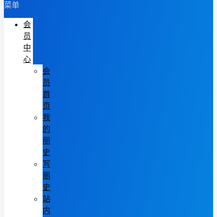
菜单
会
员
中
心
会
员
首
页
我
的
丽
史
写
丽
史
站
内