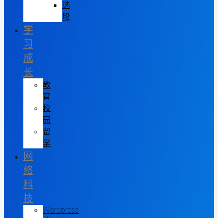
选
股
学
习
成
长
教
育
校
园
留
学
网
络
科
技
Wordpress