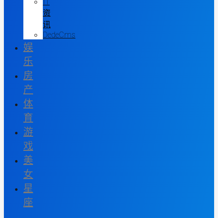
IT
资
讯
DedeCms
娱
乐
房
产
体
育
游
戏
美
女
星
座