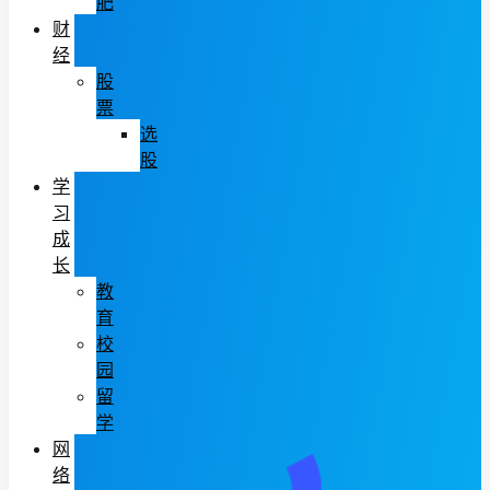
肥
财
经
股
票
选
股
学
习
成
长
教
育
校
园
留
学
网
络