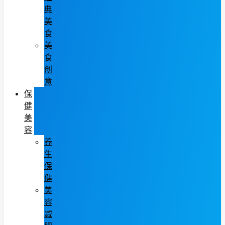
典
美
食
美
食
创
意
保
健
美
容
养
生
保
健
美
容
减