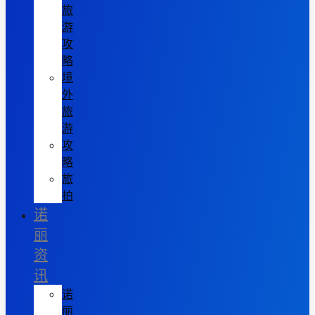
旅
游
攻
略
境
外
旅
游
攻
略
旅
拍
诺
丽
资
讯
诺
丽