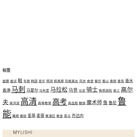
标签
鞋
香水
面膜
面试
韦德
韩国
音乐
预测
颜真卿
风格美女
风衣
食堂
餐饮
香山
香槟
香氛
马刺
高尔
马拉松
骑士
马竞
香港
马夏尔
马布里
马龙
骨质疏松
高三
鲁
高清
高考
夫
魔术师
鱼
鲁尼
高洪波
高等教育
高血脂
魅族
能
麦基
麦蒂
齐达内
鹰眼
鹿晗
黄浦区
黄金
黑马
MYLISHI