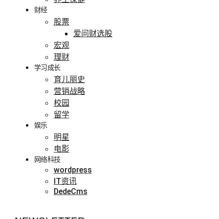
财经
股票
爱问财选股
宏观
理财
学习成长
育儿丽史
营销战略
校园
留学
娱乐
明星
电影
网络科技
wordpress
IT资讯
DedeCms