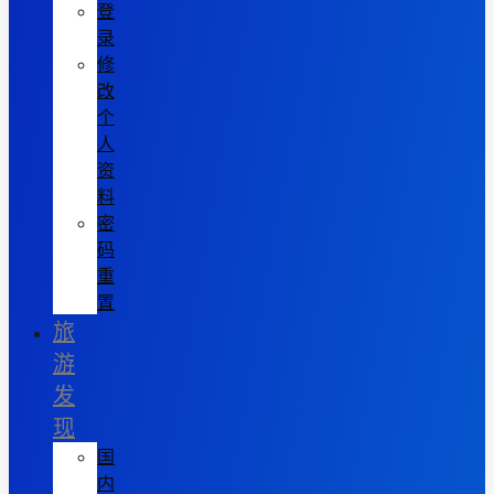
登
录
修
改
个
人
资
料
密
码
重
置
旅
游
发
现
国
内