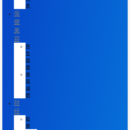
意
保
健
美
容
养
生
保
健
美
容
减
肥
财
经
股
票