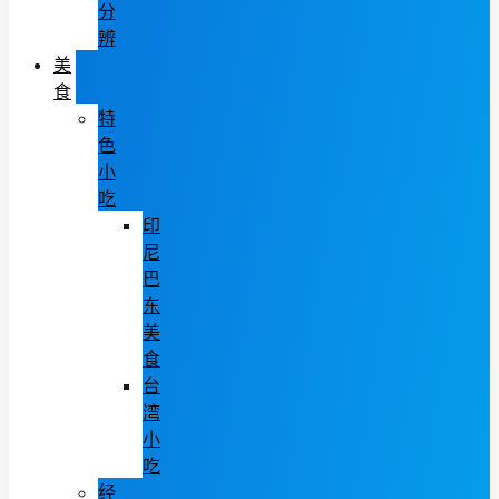
分
辨
美
食
特
色
小
吃
印
尼
巴
东
美
食
台
湾
小
吃
经