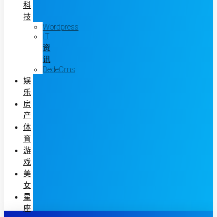
科
技
Wordpress
IT
资
讯
DedeCms
娱
乐
房
产
体
育
游
戏
美
女
星
座