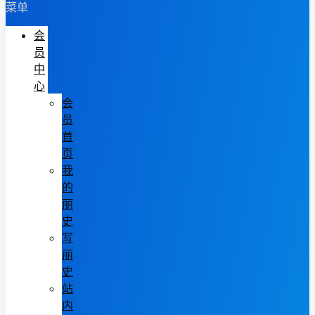
菜单
会
员
中
心
会
员
首
页
我
的
丽
史
写
丽
史
站
内