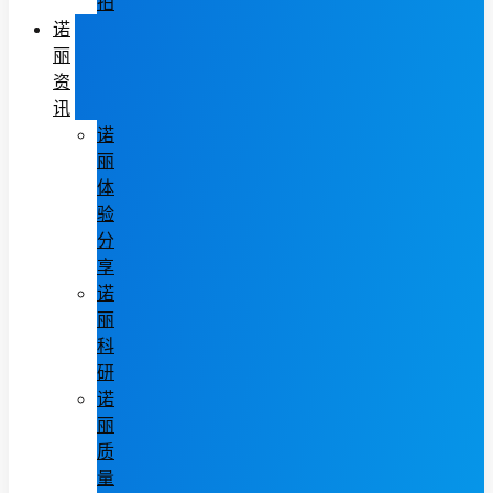
拍
诺
丽
资
讯
诺
丽
体
验
分
享
诺
丽
科
研
诺
丽
质
量