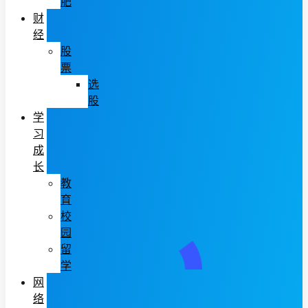
肥
财
经
股
票
选
股
学
习
成
长
教
育
校
园
留
学
网
络