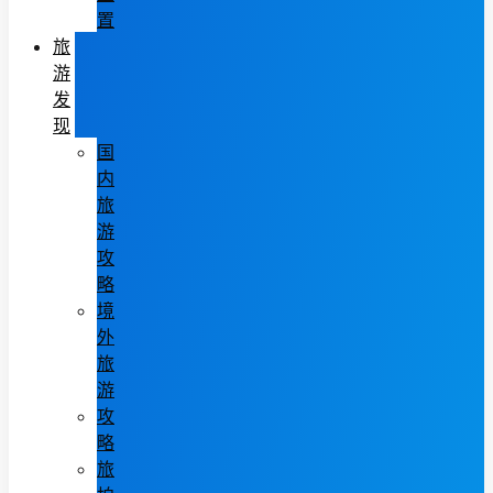
置
旅
游
发
现
国
内
旅
游
攻
略
境
外
旅
游
攻
略
旅