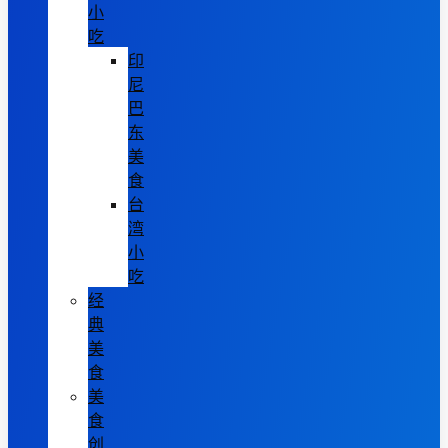
小
吃
印
尼
巴
东
美
食
台
湾
小
吃
经
典
美
食
美
食
创