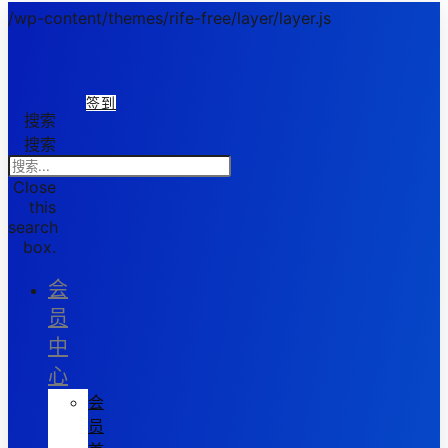
/wp-content/themes/rife-free/layer/layer.js
签到
搜索
搜索
Close
this
search
box.
会
员
中
心
会
员