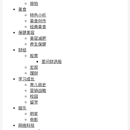
旅拍
美食
特色小吃
美食创作
经典美食
保健美容
美容减肥
养生保健
财经
股票
爱问财选股
宏观
理财
学习成长
育儿丽史
营销战略
校园
留学
娱乐
明星
电影
网络科技