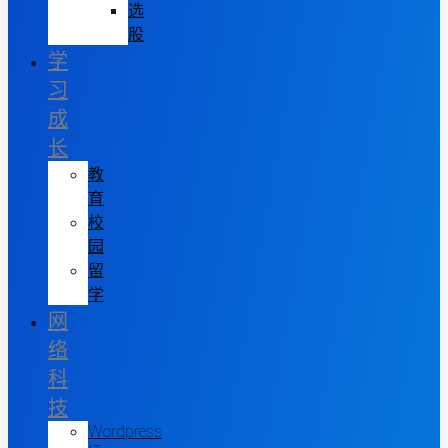
选
股
学
习
成
长
教
育
校
园
留
学
网
络
科
技
Wordpress