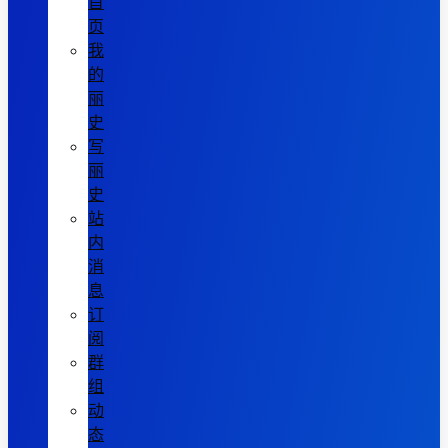
首
页
我
的
丽
史
写
丽
史
站
内
消
息
订
阅
群
组
动
态