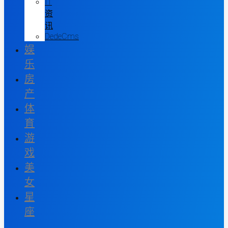
IT
资
讯
DedeCms
娱
乐
房
产
体
育
游
戏
美
女
星
座