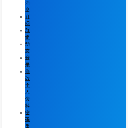
消
息
订
阅
群
组
动
态
登
录
修
改
个
人
资
料
密
码
重