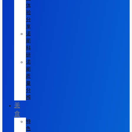
体
验
分
享
诺
丽
科
研
诺
丽
质
量
分
辨
美
食
特
色