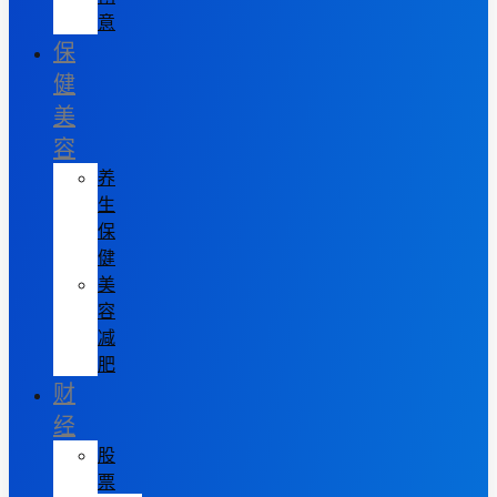
意
保
健
美
容
养
生
保
健
美
容
减
肥
财
经
股
票