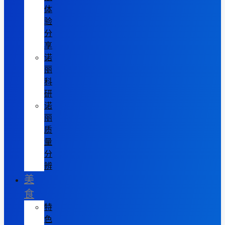
体
验
分
享
诺
丽
科
研
诺
丽
质
量
分
辨
美
食
特
色