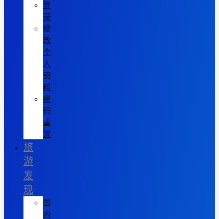
登
录
修
改
个
人
资
料
密
码
重
置
旅
游
发
现
国
内