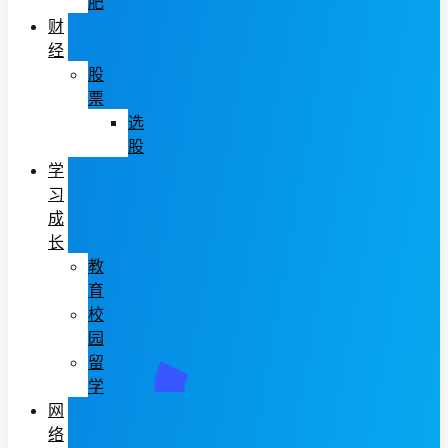
肥
财
经
股
票
选
股
学
习
成
长
教
育
校
园
留
学
网
络