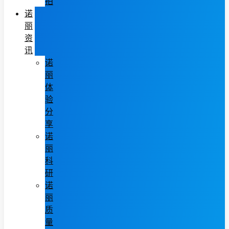
拍
诺
丽
资
讯
诺
丽
体
验
分
享
诺
丽
科
研
诺
丽
质
量