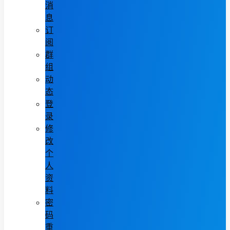
消
息
订
阅
群
组
动
态
登
录
修
改
个
人
资
料
密
码
重