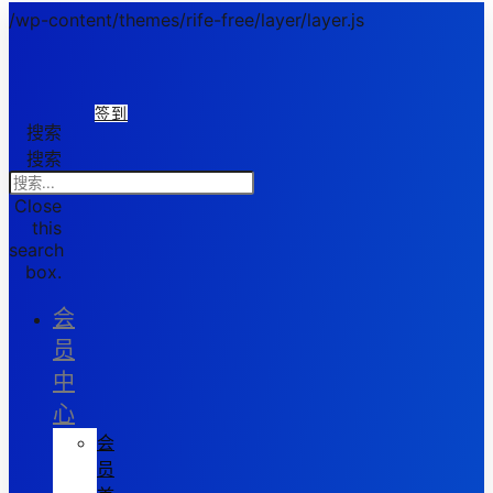
/wp-content/themes/rife-free/layer/layer.js
签到
搜索
搜索
Close
this
search
box.
会
员
中
心
会
员