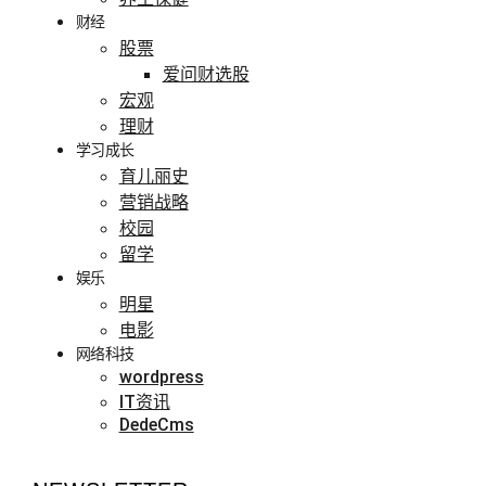
财经
股票
爱问财选股
宏观
理财
学习成长
育儿丽史
营销战略
校园
留学
娱乐
明星
电影
网络科技
wordpress
IT资讯
DedeCms