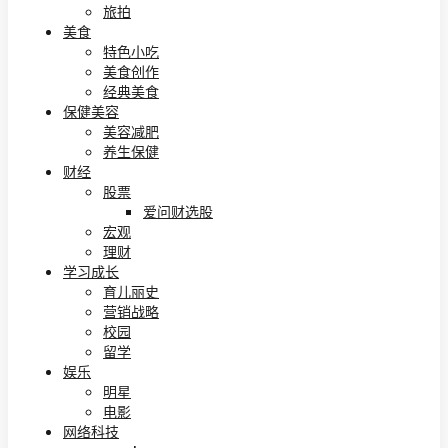
旅拍
美食
特色小吃
美食创作
经典美食
保健美容
美容减肥
养生保健
财经
股票
爱问财选股
宏观
理财
学习成长
育儿丽史
营销战略
校园
留学
娱乐
明星
电影
网络科技