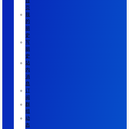
首
页
我
的
丽
史
写
丽
史
站
内
消
息
订
阅
群
组
动
态