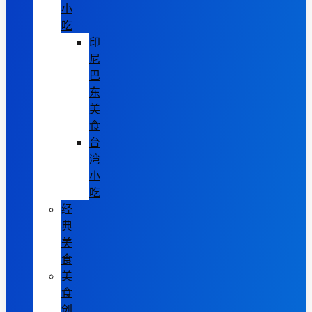
小
吃
印
尼
巴
东
美
食
台
湾
小
吃
经
典
美
食
美
食
创