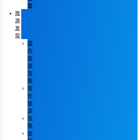
置
旅
游
发
现
国
内
旅
游
攻
略
境
外
旅
游
攻
略
旅