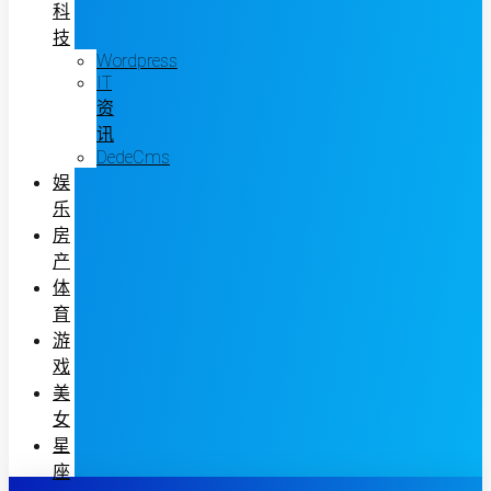
科
技
Wordpress
IT
资
讯
DedeCms
娱
乐
房
产
体
育
游
戏
美
女
星
座