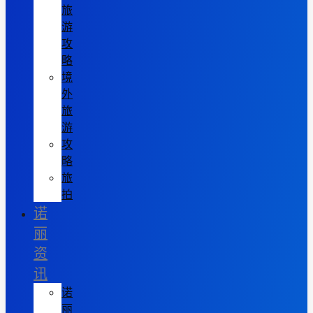
旅
游
攻
略
境
外
旅
游
攻
略
旅
拍
诺
丽
资
讯
诺
丽