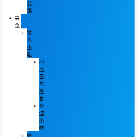
分
辨
美
食
特
色
小
吃
印
尼
巴
东
美
食
台
湾
小
吃
经