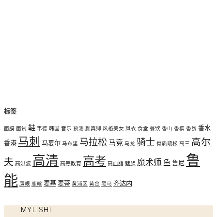
标签
鞋
香水
面膜
面试
韦德
韩国
音乐
预测
颜真卿
风格美女
风衣
食堂
餐饮
香山
香槟
香氛
马刺
高尔
马拉松
骑士
马竞
香港
马夏尔
马布里
马龙
骨质疏松
高三
鲁
高清
高考
夫
魔术师
鱼
鲁尼
高洪波
高等教育
高血脂
魅族
能
麦基
麦蒂
齐达内
鹰眼
鹿晗
黄浦区
黄金
黑马
MYLISHI