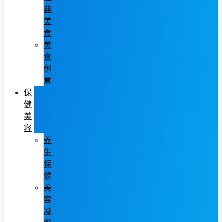
典
美
食
美
食
创
意
保
健
美
容
养
生
保
健
美
容
减