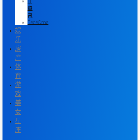
IT
资
讯
DedeCms
娱
乐
房
产
体
育
游
戏
美
女
星
座