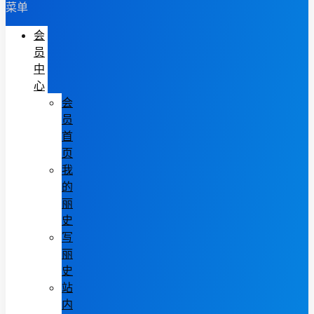
菜单
会
员
中
心
会
员
首
页
我
的
丽
史
写
丽
史
站
内