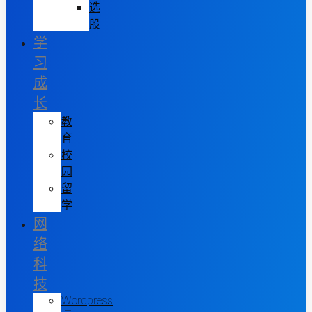
选
股
学
习
成
长
教
育
校
园
留
学
网
络
科
技
Wordpress