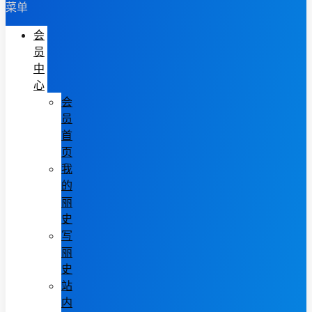
菜单
会
员
中
心
会
员
首
页
我
的
丽
史
写
丽
史
站
内