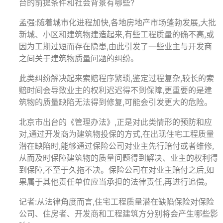
台的前提条件和社会背景有哪些?
孟强:随着城市化进程加快,各地房地产市场蓬勃发展,大批
新城、小区和建筑物建造起来,有些工程质量的确不高,或
因为工期过短而存在隐患,由此引发了一些业主与开发商
之间关于建筑物质量问题的纠纷。
此类纠纷解决起来索赔程序繁琐,鉴定过程复杂,较长的索
赔时间会导致业主的权利迟迟得不到保障,更重要的是建
筑物的质量缺陷无法得到修复,可能会引发更大的危险。
北京市出台的《管理办法》,正是对此类情形的预防和应
对,通过开发商为建筑物投保的方式,在出现住宅工程质量
潜在缺陷时,能够通过保险公司对业主先行赔付或者维修,
从而及时保障建筑物的质量问题得到解决、业主的权利得
到保障,不至于久拖不决。保险公司在对业主赔付之后,如
果属于其他责任单位应当承担的法律责任,再进行追偿。
记者:从法律角度而言,住宅工程质量潜在缺陷保险对保险
公司、住房者、开发商和工程建筑方分别将会产生哪些影