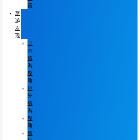
置
旅
游
发
现
国
内
旅
游
攻
略
境
外
旅
游
攻
略
旅