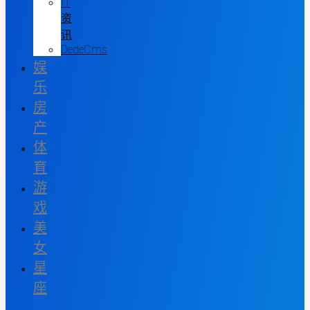
IT
资
讯
DedeCms
娱
乐
房
产
体
育
游
戏
美
女
星
座