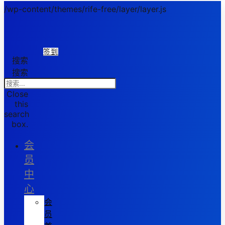
/wp-content/themes/rife-free/layer/layer.js
签到
搜索
搜索
Close
this
search
box.
会
员
中
心
会
员