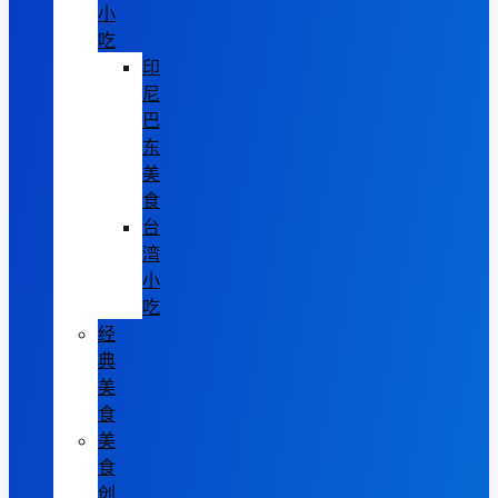
小
吃
印
尼
巴
东
美
食
台
湾
小
吃
经
典
美
食
美
食
创