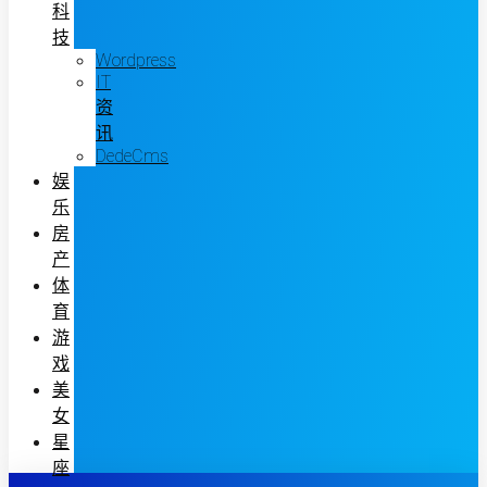
科
技
Wordpress
IT
资
讯
DedeCms
娱
乐
房
产
体
育
游
戏
美
女
星
座