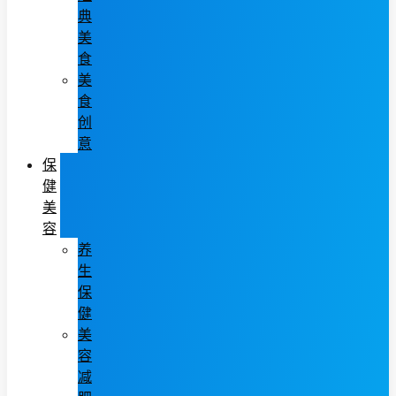
典
美
食
美
食
创
意
保
健
美
容
养
生
保
健
美
容
减