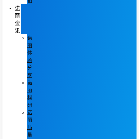
拍
诺
丽
资
讯
诺
丽
体
验
分
享
诺
丽
科
研
诺
丽
质
量