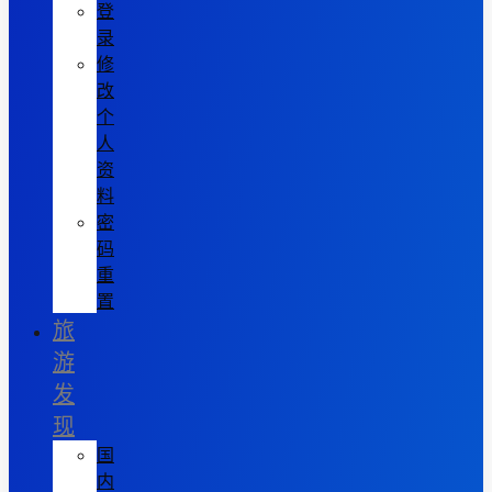
登
录
修
改
个
人
资
料
密
码
重
置
旅
游
发
现
国
内