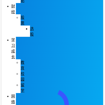
肥
财
经
股
票
选
股
学
习
成
长
教
育
校
园
留
学
网
络