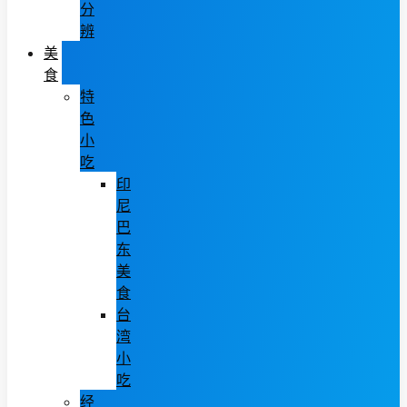
分
辨
美
食
特
色
小
吃
印
尼
巴
东
美
食
台
湾
小
吃
经