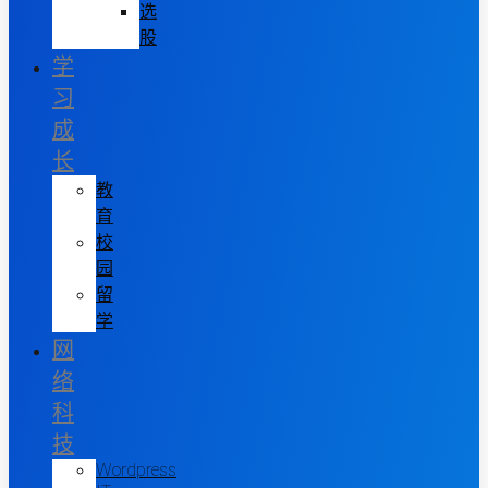
选
股
学
习
成
长
教
育
校
园
留
学
网
络
科
技
Wordpress