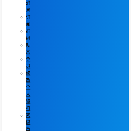
消
息
订
阅
群
组
动
态
登
录
修
改
个
人
资
料
密
码
重