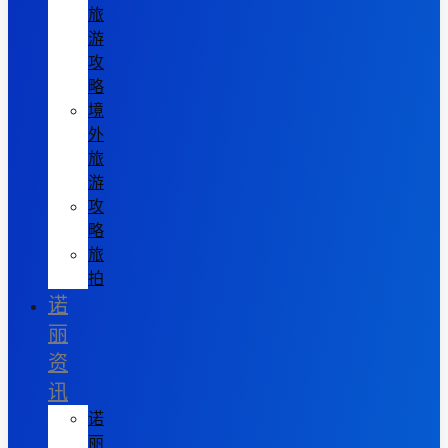
旅
游
攻
略
境
外
旅
游
攻
略
旅
拍
诺
丽
资
讯
诺
丽