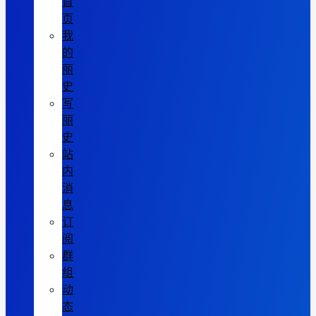
首
页
我
的
丽
史
写
丽
史
站
内
消
息
订
阅
群
组
动
态