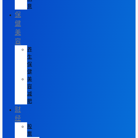
意
保
健
美
容
养
生
保
健
美
容
减
肥
财
经
股
票