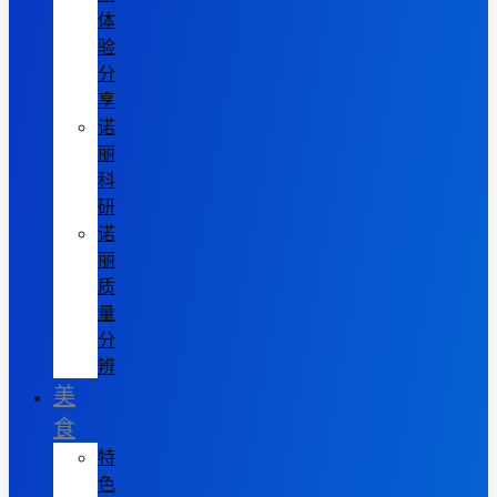
体
验
分
享
诺
丽
科
研
诺
丽
质
量
分
辨
美
食
特
色