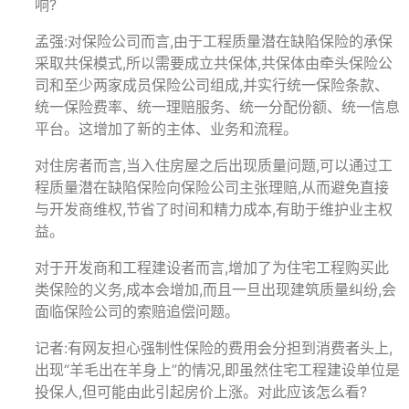
响?
孟强:对保险公司而言,由于工程质量潜在缺陷保险的承保
采取共保模式,所以需要成立共保体,共保体由牵头保险公
司和至少两家成员保险公司组成,并实行统一保险条款、
统一保险费率、统一理赔服务、统一分配份额、统一信息
平台。这增加了新的主体、业务和流程。
对住房者而言,当入住房屋之后出现质量问题,可以通过工
程质量潜在缺陷保险向保险公司主张理赔,从而避免直接
与开发商维权,节省了时间和精力成本,有助于维护业主权
益。
对于开发商和工程建设者而言,增加了为住宅工程购买此
类保险的义务,成本会增加,而且一旦出现建筑质量纠纷,会
面临保险公司的索赔追偿问题。
记者:有网友担心强制性保险的费用会分担到消费者头上,
出现“羊毛出在羊身上”的情况,即虽然住宅工程建设单位是
投保人,但可能由此引起房价上涨。对此应该怎么看?