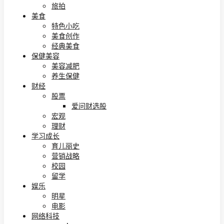
旅拍
美食
特色小吃
美食创作
经典美食
保健美容
美容减肥
养生保健
财经
股票
爱问财选股
宏观
理财
学习成长
育儿丽史
营销战略
校园
留学
娱乐
明星
电影
网络科技