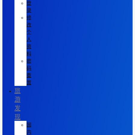
登
录
修
改
个
人
资
料
密
码
重
置
旅
游
发
现
国
内