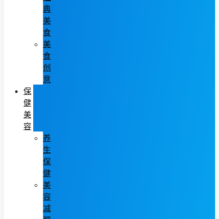
典
美
食
美
食
创
意
保
健
美
容
养
生
保
健
美
容
减