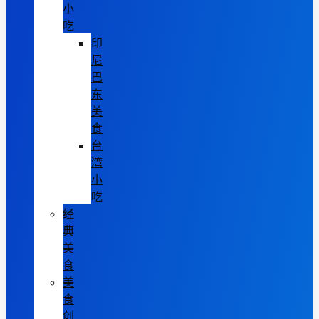
小
吃
印
尼
巴
东
美
食
台
湾
小
吃
经
典
美
食
美
食
创