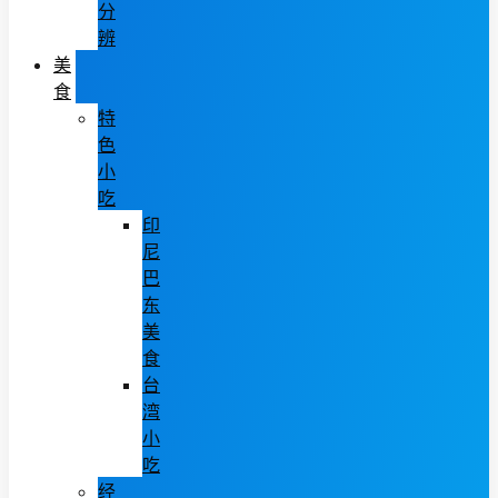
分
辨
美
食
特
色
小
吃
印
尼
巴
东
美
食
台
湾
小
吃
经