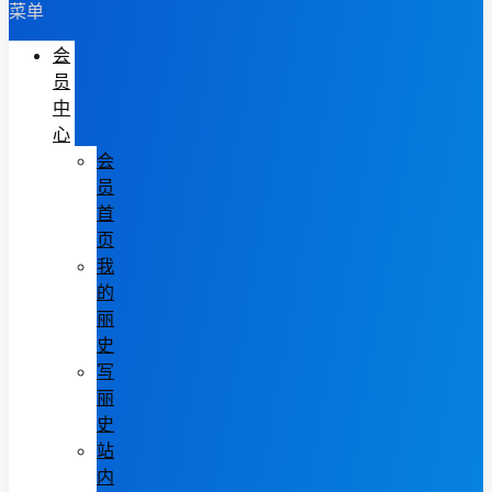
菜单
会
员
中
心
会
员
首
页
我
的
丽
史
写
丽
史
站
内