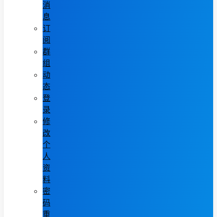
消
息
订
阅
群
组
动
态
登
录
修
改
个
人
资
料
密
码
重