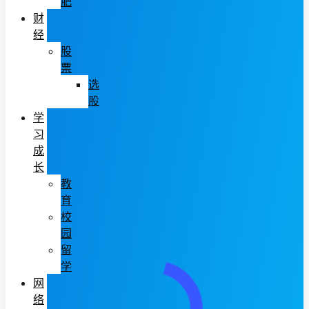
肥
财
经
股
票
选
股
学
习
成
长
教
育
校
园
留
学
网
络