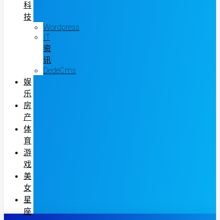
科
技
Wordpress
IT
资
讯
DedeCms
娱
乐
房
产
体
育
游
戏
美
女
星
座