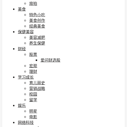
旅拍
美食
特色小吃
美食创作
经典美食
保健美容
美容减肥
养生保健
财经
股票
爱问财选股
宏观
理财
学习成长
育儿丽史
营销战略
校园
留学
娱乐
明星
电影
网络科技