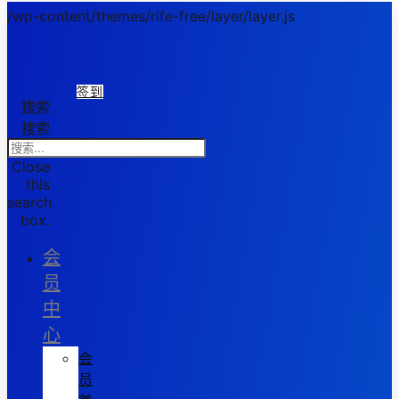
/wp-content/themes/rife-free/layer/layer.js
签到
搜索
搜索
Close
this
search
box.
会
员
中
心
会
员