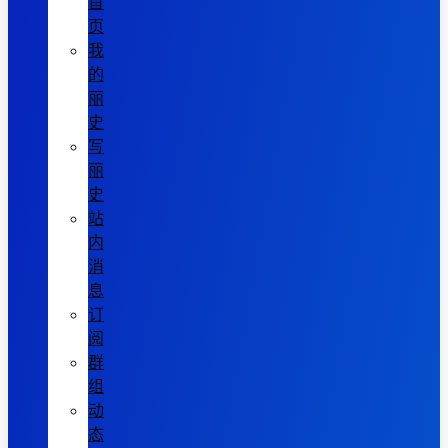
首
页
我
的
丽
史
写
丽
史
站
内
消
息
订
阅
群
组
动
态