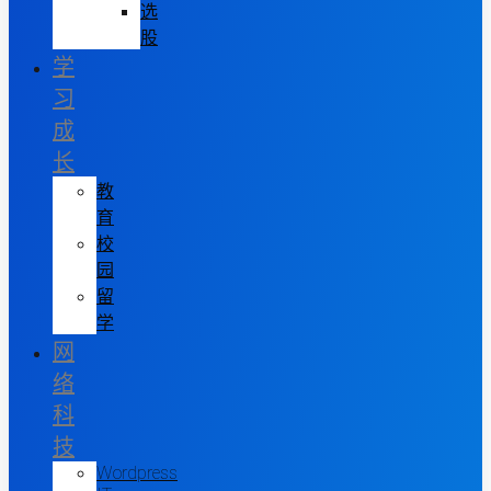
选
股
学
习
成
长
教
育
校
园
留
学
网
络
科
技
Wordpress