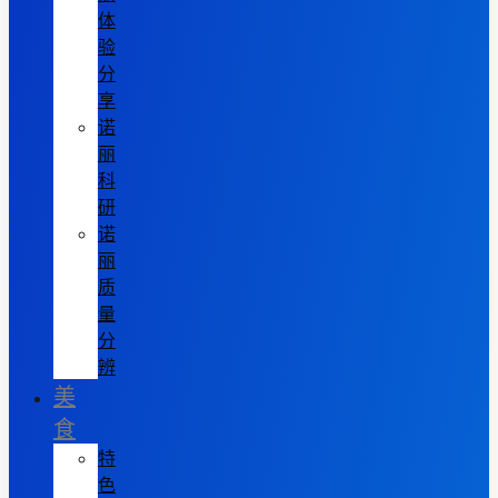
体
验
分
享
诺
丽
科
研
诺
丽
质
量
分
辨
美
食
特
色