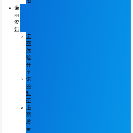
拍
诺
丽
资
讯
诺
丽
体
验
分
享
诺
丽
科
研
诺
丽
质
量