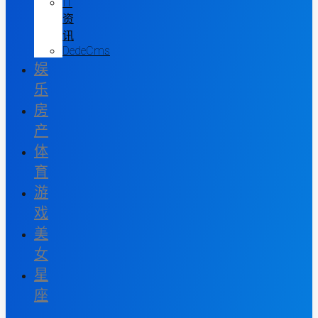
IT
资
讯
DedeCms
娱
乐
房
产
体
育
游
戏
美
女
星
座