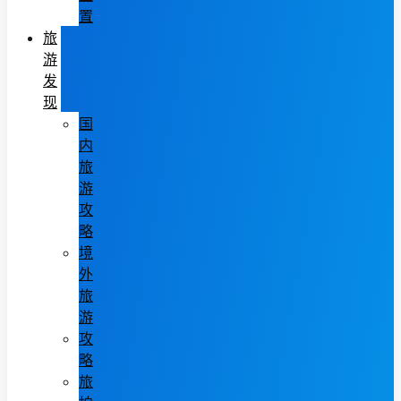
置
旅
游
发
现
国
内
旅
游
攻
略
境
外
旅
游
攻
略
旅