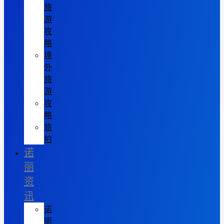
旅
游
攻
略
境
外
旅
游
攻
略
旅
拍
诺
丽
资
讯
诺
丽