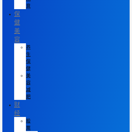
意
保
健
美
容
养
生
保
健
美
容
减
肥
财
经
股
票