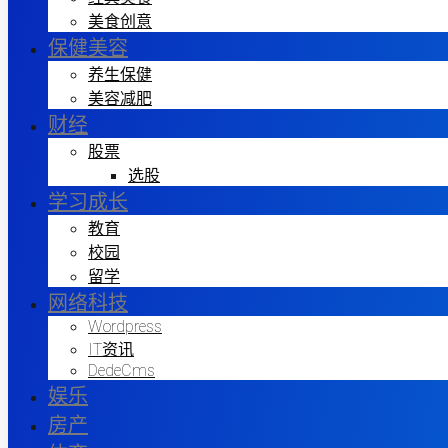
美食创意
保健美容
养生保健
美容减肥
财经
股票
选股
学习成长
教育
校园
留学
网络科技
Wordpress
IT资讯
DedeCms
娱乐
房产