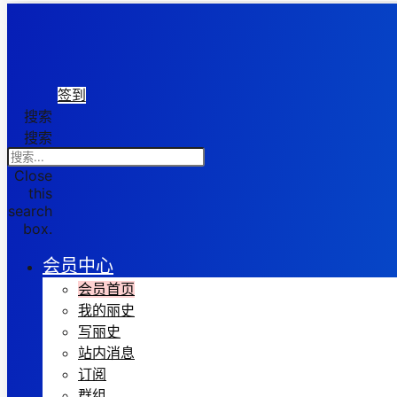
签到
搜索
搜索
Close
this
search
box.
会员中心
会员首页
我的丽史
写丽史
站内消息
订阅
群组