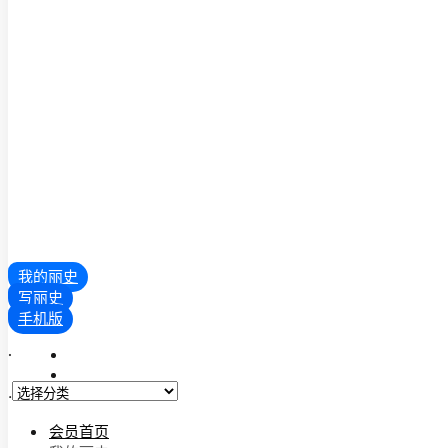
我的丽史
写丽史
手机版
.
.
会员首页