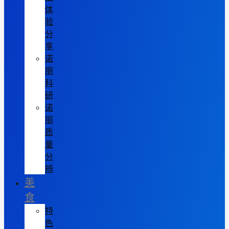
体
验
分
享
诺
丽
科
研
诺
丽
质
量
分
辨
美
食
特
色