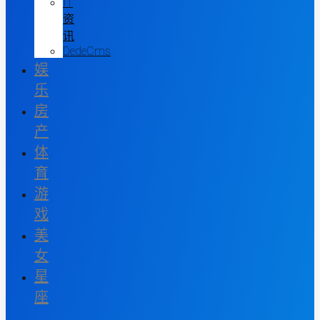
IT
资
讯
DedeCms
娱
乐
房
产
体
育
游
戏
美
女
星
座