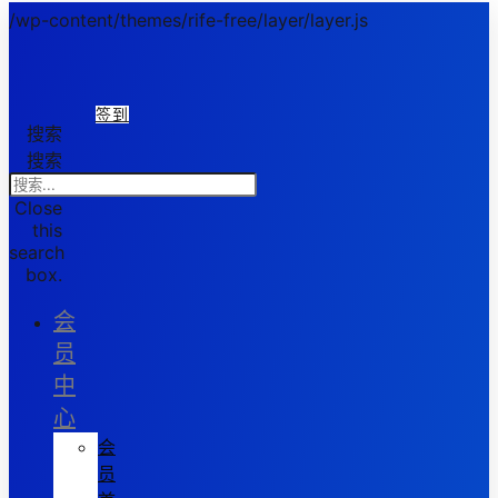
/wp-content/themes/rife-free/layer/layer.js
签到
搜索
搜索
Close
this
search
box.
会
员
中
心
会
员