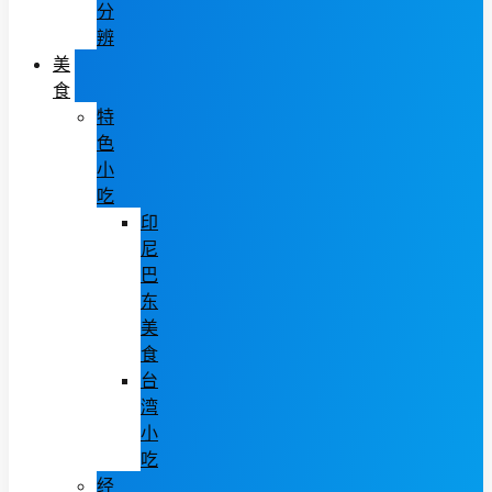
分
辨
美
食
特
色
小
吃
印
尼
巴
东
美
食
台
湾
小
吃
经