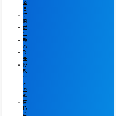
消
息
订
阅
群
组
动
态
登
录
修
改
个
人
资
料
密
码
重