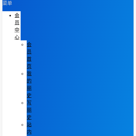
菜单
会
员
中
心
会
员
首
页
我
的
丽
史
写
丽
史
站
内