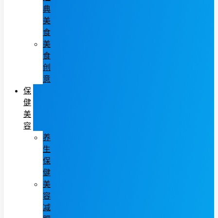
典
美
食
美
食
创
意
保
健
美
容
养
生
保
健
美
容
减