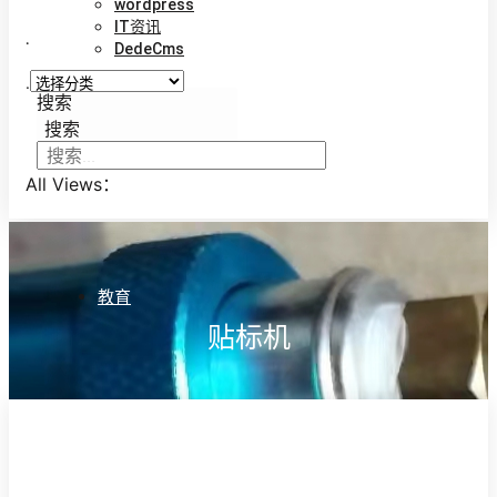
wordpress
IT资讯
.
DedeCms
.
搜索
搜索
All Views：
教育
贴标机