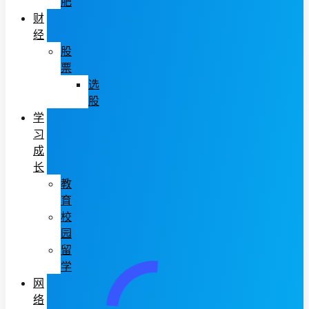
肥
财
经
股
票
选
股
学
习
成
长
教
育
校
园
留
学
网
络