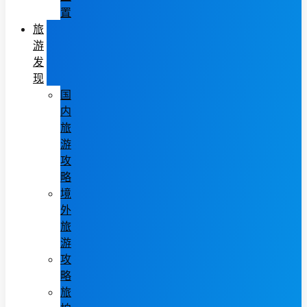
置
旅
游
发
现
国
内
旅
游
攻
略
境
外
旅
游
攻
略
旅