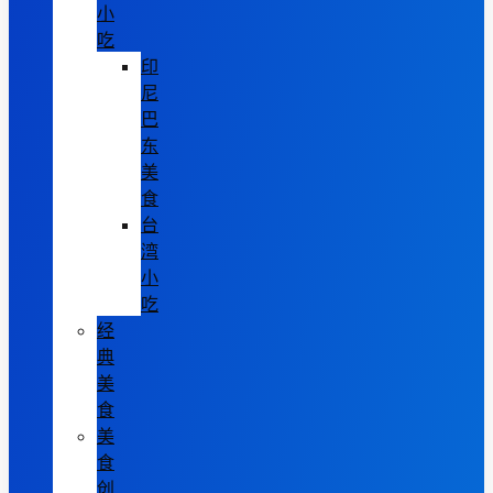
小
吃
印
尼
巴
东
美
食
台
湾
小
吃
经
典
美
食
美
食
创