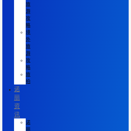
旅
游
攻
略
境
外
旅
游
攻
略
旅
拍
诺
丽
资
讯
诺
丽