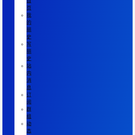
首
页
我
的
丽
史
写
丽
史
站
内
消
息
订
阅
群
组
动
态