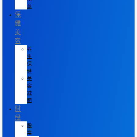
意
保
健
美
容
养
生
保
健
美
容
减
肥
财
经
股
票