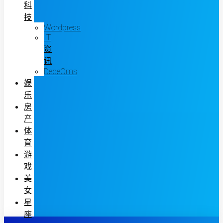
科
技
Wordpress
IT
资
讯
DedeCms
娱
乐
房
产
体
育
游
戏
美
女
星
座