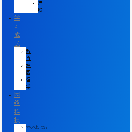
选
股
学
习
成
长
教
育
校
园
留
学
网
络
科
技
Wordpress