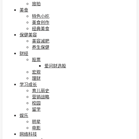
旅拍
美食
特色小吃
美食创作
经典美食
保健美容
美容减肥
养生保健
财经
股票
爱问财选股
宏观
理财
学习成长
育儿丽史
营销战略
校园
留学
娱乐
明星
电影
网络科技