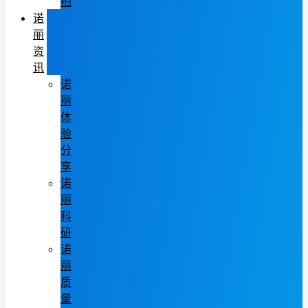
拍
诺
丽
资
讯
诺
丽
体
验
分
享
诺
丽
科
研
诺
丽
质
量