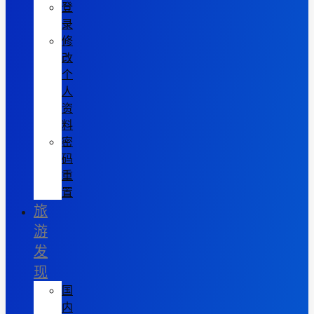
登
录
修
改
个
人
资
料
密
码
重
置
旅
游
发
现
国
内