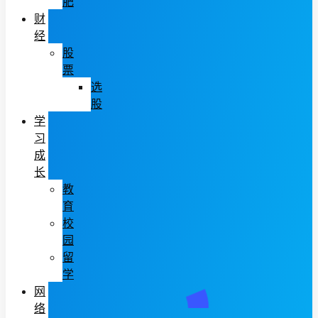
肥
财
经
股
票
选
股
学
习
成
长
教
育
校
园
留
学
网
络