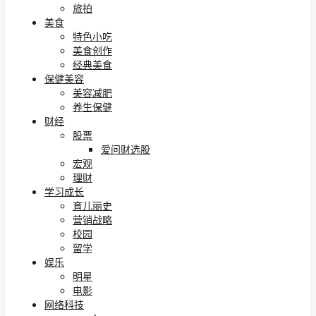
旅拍
美食
特色小吃
美食创作
经典美食
保健美容
美容减肥
养生保健
财经
股票
爱问财选股
宏观
理财
学习成长
育儿丽史
营销战略
校园
留学
娱乐
明星
电影
网络科技