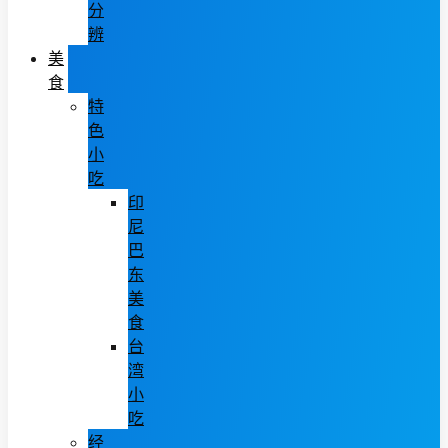
分
辨
美
食
特
色
小
吃
印
尼
巴
东
美
食
台
湾
小
吃
经