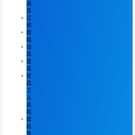
消
息
订
阅
群
组
动
态
登
录
修
改
个
人
资
料
密
码
重