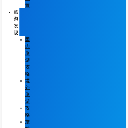
置
旅
游
发
现
国
内
旅
游
攻
略
境
外
旅
游
攻
略
旅