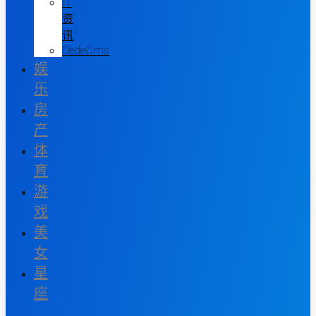
IT
资
讯
DedeCms
娱
乐
房
产
体
育
游
戏
美
女
星
座