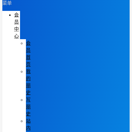
菜单
会
员
中
心
会
员
首
页
我
的
丽
史
写
丽
史
站
内