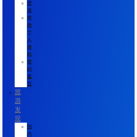
登
录
修
改
个
人
资
料
密
码
重
置
旅
游
发
现
国
内