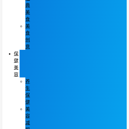
典
美
食
美
食
创
意
保
健
美
容
养
生
保
健
美
容
减