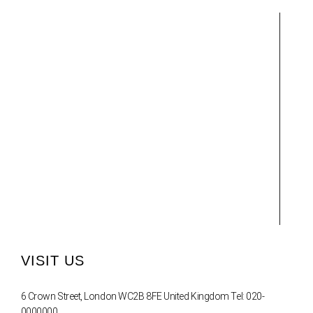
VISIT US
6 Crown Street, London WC2B 8FE United Kingdom Tel: 020-
0000000