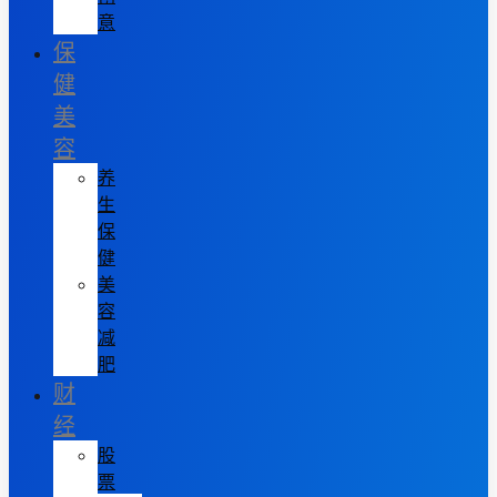
意
保
健
美
容
养
生
保
健
美
容
减
肥
财
经
股
票