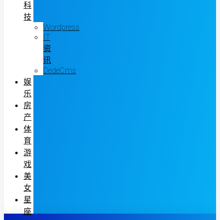
科
技
Wordpress
IT
资
讯
DedeCms
娱
乐
房
产
体
育
游
戏
美
女
星
座