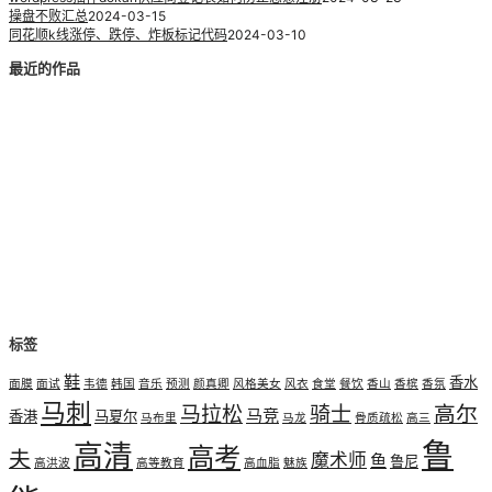
操盘不败汇总
2024-03-15
同花顺k线涨停、跌停、炸板标记代码
2024-03-10
最近的作品
标签
鞋
香水
面膜
面试
韦德
韩国
音乐
预测
颜真卿
风格美女
风衣
食堂
餐饮
香山
香槟
香氛
马刺
高尔
马拉松
骑士
马竞
香港
马夏尔
马布里
马龙
骨质疏松
高三
鲁
高清
高考
夫
魔术师
鱼
鲁尼
高洪波
高等教育
高血脂
魅族