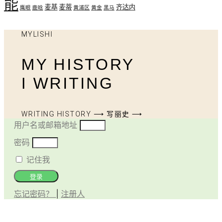
能
麦基
麦蒂
齐达内
鹰眼
鹿晗
黄浦区
黄金
黑马
MYLISHI
MY HISTORY
I WRITING
WRITING HISTORY ⟶ 写丽史 ⟶
用户名或邮箱地址
密码
记住我
登录
忘记密码？
|
注册人