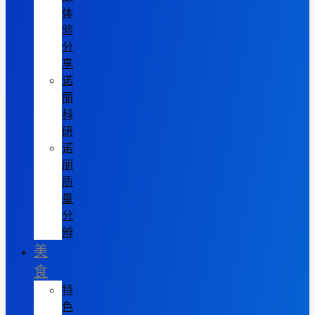
体
验
分
享
诺
丽
科
研
诺
丽
质
量
分
辨
美
食
特
色