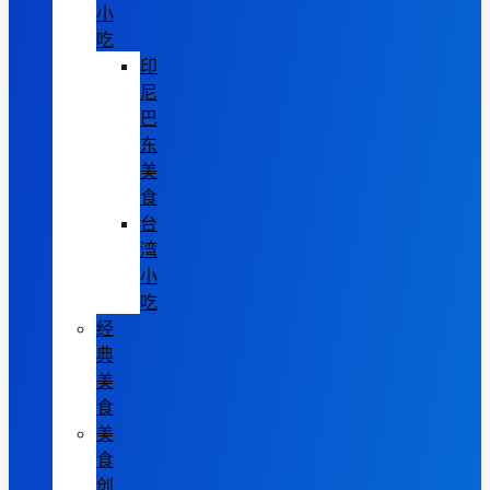
小
吃
印
尼
巴
东
美
食
台
湾
小
吃
经
典
美
食
美
食
创