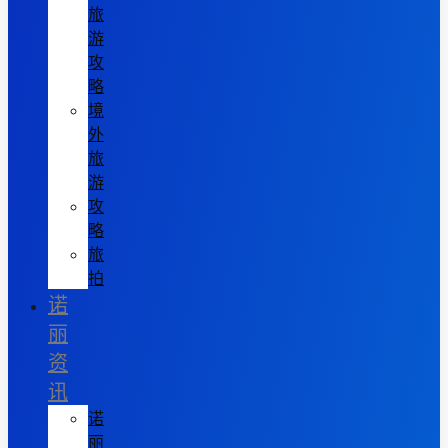
旅
游
攻
略
境
外
旅
游
攻
略
旅
拍
诺
丽
资
讯
诺
丽