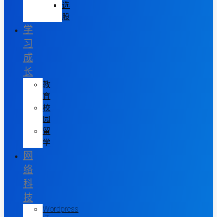
选
股
学
习
成
长
教
育
校
园
留
学
网
络
科
技
Wordpress