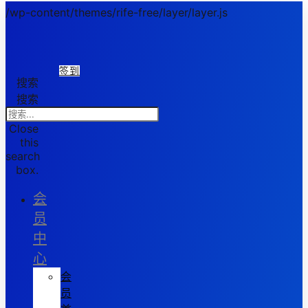
/wp-content/themes/rife-free/layer/layer.js
签到
搜索
搜索
Close
this
search
box.
会
员
中
心
会
员