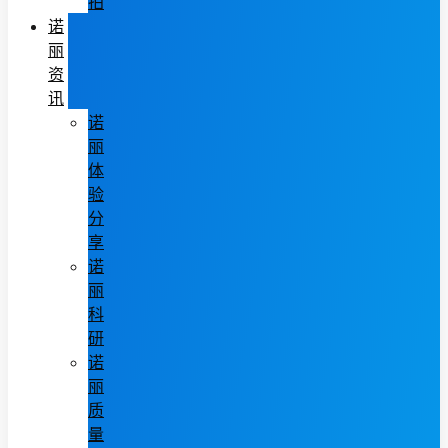
拍
诺
丽
资
讯
诺
丽
体
验
分
享
诺
丽
科
研
诺
丽
质
量