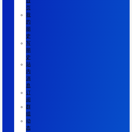
首
页
我
的
丽
史
写
丽
史
站
内
消
息
订
阅
群
组
动
态