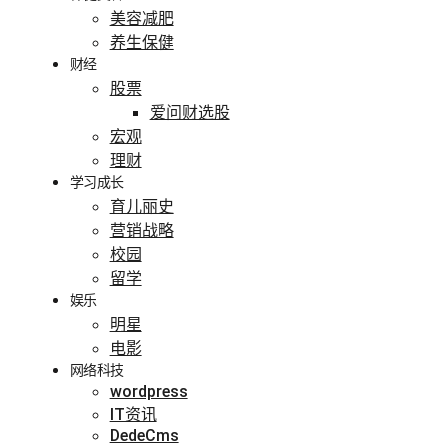
美容减肥
养生保健
财经
股票
爱问财选股
宏观
理财
学习成长
育儿丽史
营销战略
校园
留学
娱乐
明星
电影
网络科技
wordpress
IT资讯
DedeCms