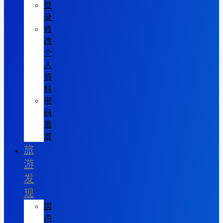
登
录
修
改
个
人
资
料
密
码
重
置
旅
游
发
现
国
内