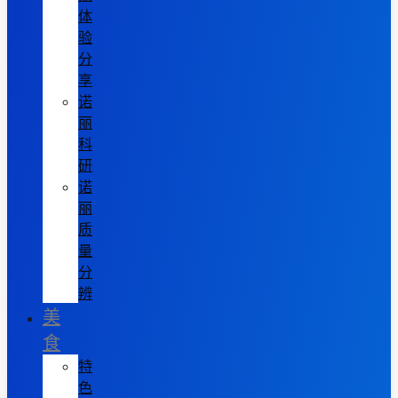
体
验
分
享
诺
丽
科
研
诺
丽
质
量
分
辨
美
食
特
色