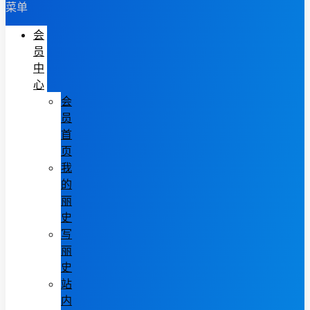
菜单
会
员
中
心
会
员
首
页
我
的
丽
史
写
丽
史
站
内