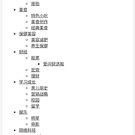
旅拍
美食
特色小吃
美食创作
经典美食
保健美容
美容减肥
养生保健
财经
股票
爱问财选股
宏观
理财
学习成长
育儿丽史
营销战略
校园
留学
娱乐
明星
电影
网络科技