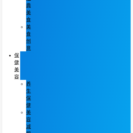
典
美
食
美
食
创
意
保
健
美
容
养
生
保
健
美
容
减