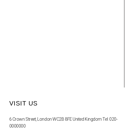
VISIT US
6 Crown Street, London WC2B 8FE United Kingdom Tel: 020-
0000000