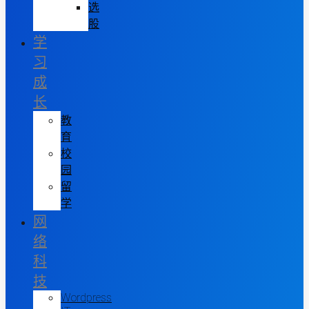
选
股
学
习
成
长
教
育
校
园
留
学
网
络
科
技
Wordpress