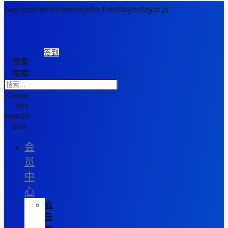
/wp-content/themes/rife-free/layer/layer.js
签到
搜索
搜索
Close
this
search
box.
会
员
中
心
会
员