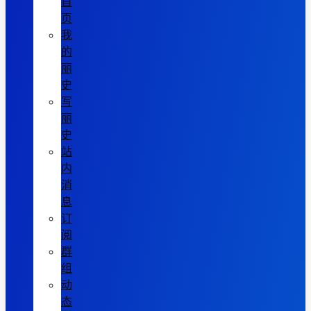
首
页
我
的
丽
史
写
丽
史
站
内
消
息
订
阅
群
组
动
态