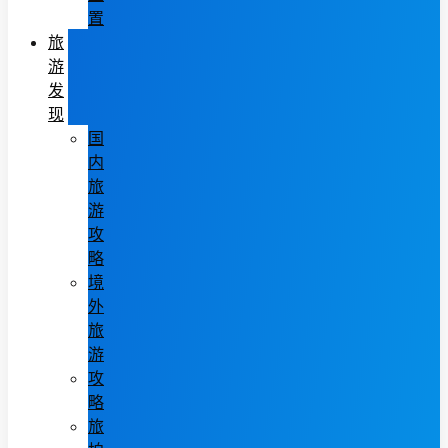
置
旅
游
发
现
国
内
旅
游
攻
略
境
外
旅
游
攻
略
旅