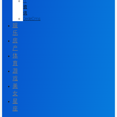
IT
资
讯
DedeCms
娱
乐
房
产
体
育
游
戏
美
女
星
座