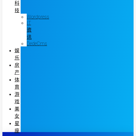
科
技
Wordpress
IT
资
讯
DedeCms
娱
乐
房
产
体
育
游
戏
美
女
星
座