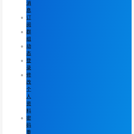
消
息
订
阅
群
组
动
态
登
录
修
改
个
人
资
料
密
码
重