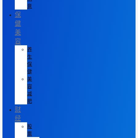
意
保
健
美
容
养
生
保
健
美
容
减
肥
财
经
股
票