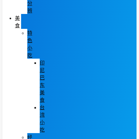
分
辨
美
食
特
色
小
吃
印
尼
巴
东
美
食
台
湾
小
吃
经