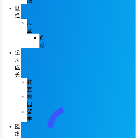
肥
财
经
股
票
选
股
学
习
成
长
教
育
校
园
留
学
网
络