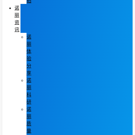
拍
诺
丽
资
讯
诺
丽
体
验
分
享
诺
丽
科
研
诺
丽
质
量