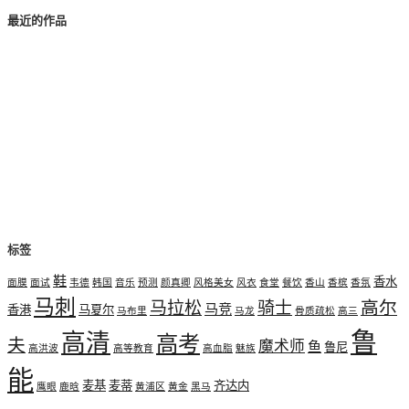
最近的作品
标签
鞋
香水
面膜
面试
韦德
韩国
音乐
预测
颜真卿
风格美女
风衣
食堂
餐饮
香山
香槟
香氛
马刺
高尔
马拉松
骑士
马竞
香港
马夏尔
马布里
马龙
骨质疏松
高三
鲁
高清
高考
夫
魔术师
鱼
鲁尼
高洪波
高等教育
高血脂
魅族
能
麦基
麦蒂
齐达内
鹰眼
鹿晗
黄浦区
黄金
黑马