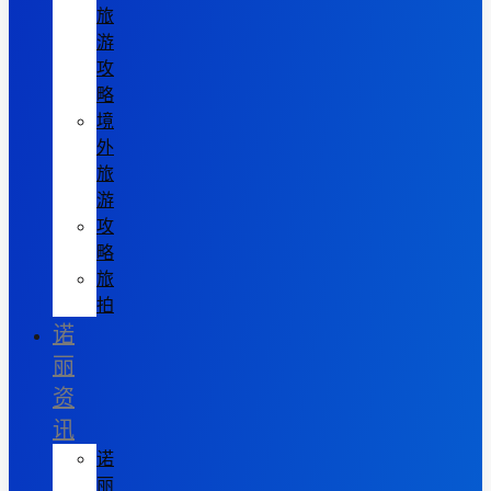
旅
游
攻
略
境
外
旅
游
攻
略
旅
拍
诺
丽
资
讯
诺
丽