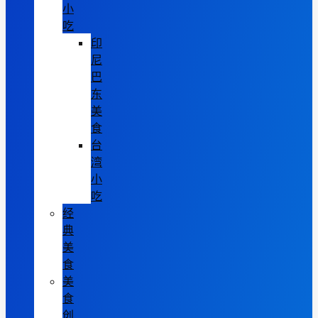
小
吃
印
尼
巴
东
美
食
台
湾
小
吃
经
典
美
食
美
食
创