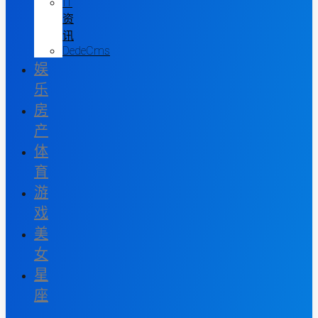
IT
资
讯
DedeCms
娱
乐
房
产
体
育
游
戏
美
女
星
座