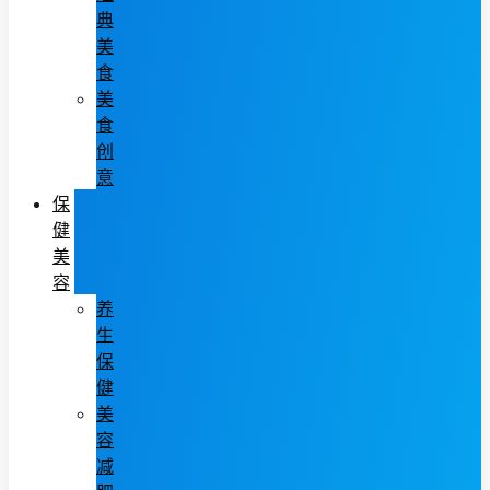
典
美
食
美
食
创
意
保
健
美
容
养
生
保
健
美
容
减