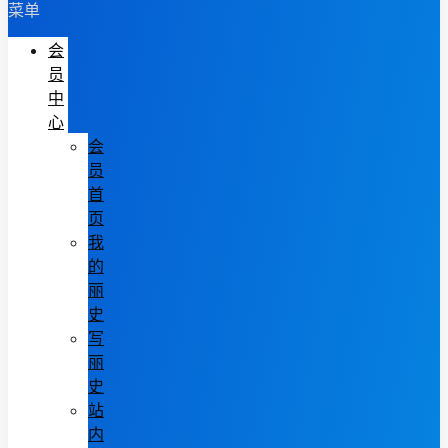
菜单
会
员
中
心
会
员
首
页
我
的
丽
史
写
丽
史
站
内