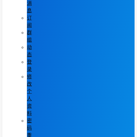
消
息
订
阅
群
组
动
态
登
录
修
改
个
人
资
料
密
码
重