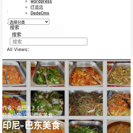
wordpress
IT资讯
.
DedeCms
.
搜索
搜索
All Views：
作者：
善行天下
1
1
特色小吃
,
印尼巴东美食
印尼-巴东美食