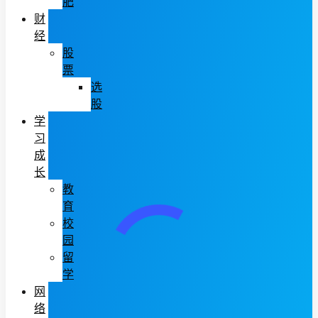
肥
财
经
股
票
选
股
学
习
成
长
教
育
校
园
留
学
网
络