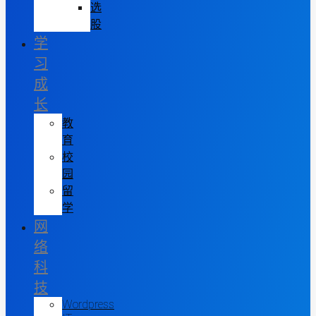
选
股
学
习
成
长
教
育
校
园
留
学
网
络
科
技
Wordpress