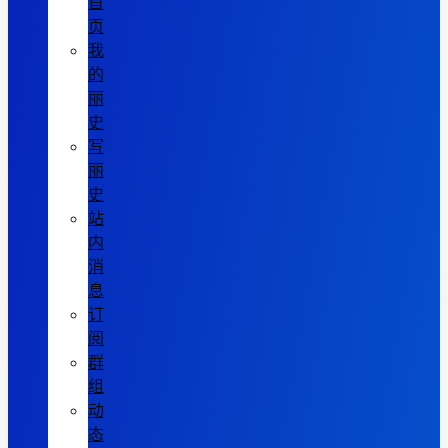
首
页
我
的
丽
史
写
丽
史
站
内
消
息
订
阅
群
组
动
态