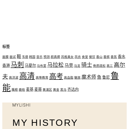
标签
鞋
香水
面膜
面试
韦德
韩国
音乐
预测
颜真卿
风格美女
风衣
食堂
餐饮
香山
香槟
香氛
马刺
高尔
马拉松
骑士
马竞
香港
马夏尔
马布里
马龙
骨质疏松
高三
鲁
高清
高考
夫
魔术师
鱼
鲁尼
高洪波
高等教育
高血脂
魅族
能
麦基
麦蒂
齐达内
鹰眼
鹿晗
黄浦区
黄金
黑马
MYLISHI
MY HISTORY