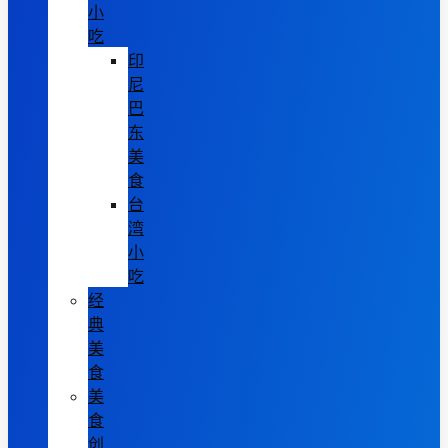
小
吃
印
尼
巴
东
美
食
台
湾
小
吃
经
典
美
食
美
食
创