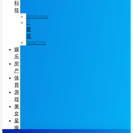
科
技
Wordpress
IT
资
讯
DedeCms
娱
乐
房
产
体
育
游
戏
美
女
星
座