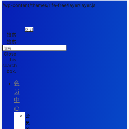
/wp-content/themes/rife-free/layer/layer.js
签到
搜索
搜索
Close
this
search
box.
会
员
中
心
会
员