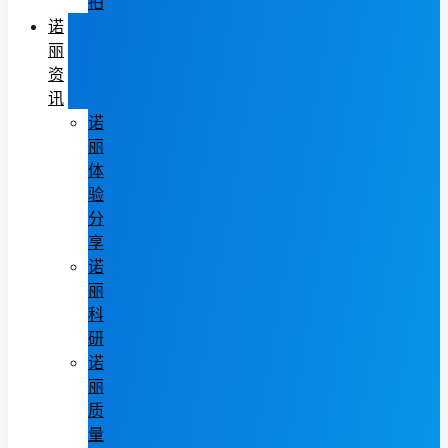
拍
诺
丽
资
讯
诺
丽
体
验
分
享
诺
丽
科
研
诺
丽
质
量