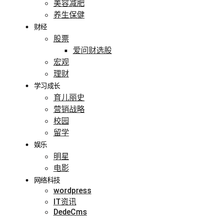
美容减肥
养生保健
财经
股票
爱问财选股
宏观
理财
学习成长
育儿丽史
营销战略
校园
留学
娱乐
明星
电影
网络科技
wordpress
IT资讯
DedeCms