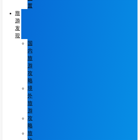
置
旅
游
发
现
国
内
旅
游
攻
略
境
外
旅
游
攻
略
旅