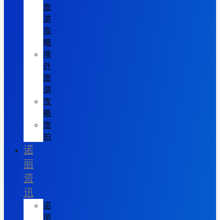
旅
游
攻
略
境
外
旅
游
攻
略
旅
拍
诺
丽
资
讯
诺
丽