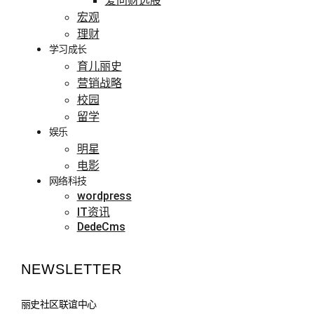
爱问财选股
宏观
理财
学习成长
育儿丽史
营销战略
校园
留学
娱乐
明星
电影
网络科技
wordpress
IT资讯
DedeCms
NEWSLETTER
丽史社区联谊中心