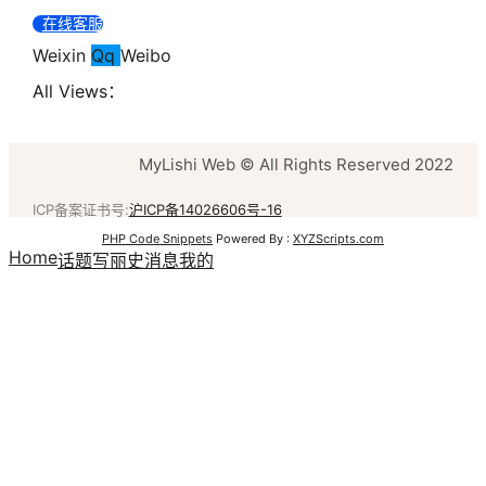
在线客服
Weixin
Qq
Weibo
All Views：
MyLishi Web © All Rights Reserved 2022
ICP备案证书号:
沪ICP备14026606号-16
PHP Code Snippets
Powered By :
XYZScripts.com
Home
话题
写丽史
消息
我的