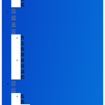
意
保
健
美
容
养
生
保
健
美
容
减
肥
财
经
股
票