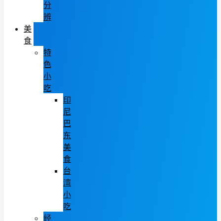
分
辨
美
食
特
色
小
吃
印
尼
巴
东
美
食
台
湾
小
吃
经