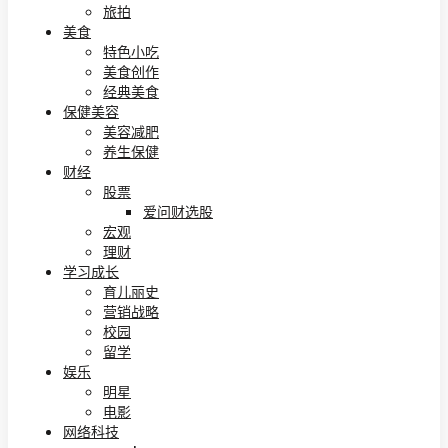
旅拍
美食
特色小吃
美食创作
经典美食
保健美容
美容减肥
养生保健
财经
股票
爱问财选股
宏观
理财
学习成长
育儿丽史
营销战略
校园
留学
娱乐
明星
电影
网络科技