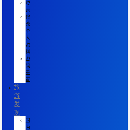
登
录
修
改
个
人
资
料
密
码
重
置
旅
游
发
现
国
内