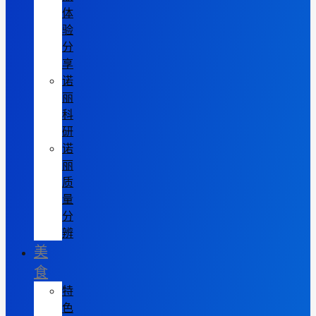
体
验
分
享
诺
丽
科
研
诺
丽
质
量
分
辨
美
食
特
色