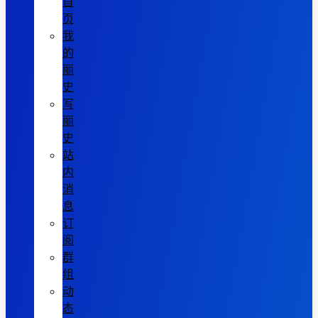
首
页
我
的
丽
史
写
丽
史
站
内
消
息
订
阅
群
组
动
态