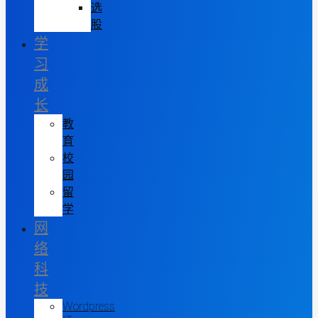
选
股
学
习
成
长
教
育
校
园
留
学
网
络
科
技
Wordpress