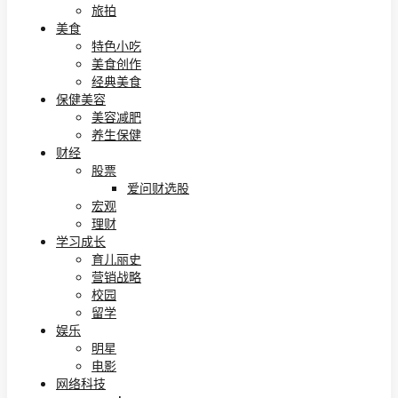
旅拍
美食
特色小吃
美食创作
经典美食
保健美容
美容减肥
养生保健
财经
股票
爱问财选股
宏观
理财
学习成长
育儿丽史
营销战略
校园
留学
娱乐
明星
电影
网络科技