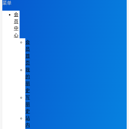
菜单
会
员
中
心
会
员
首
页
我
的
丽
史
写
丽
史
站
内