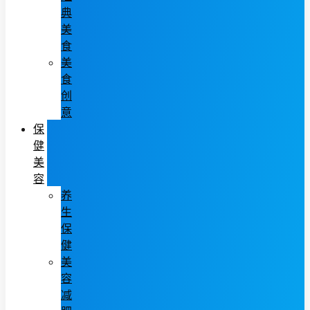
典
美
食
美
食
创
意
保
健
美
容
养
生
保
健
美
容
减