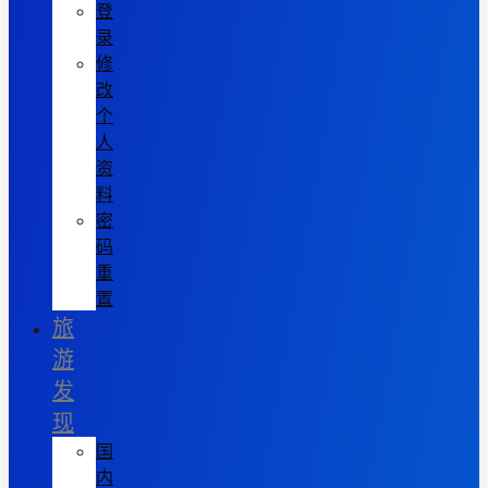
登
录
修
改
个
人
资
料
密
码
重
置
旅
游
发
现
国
内