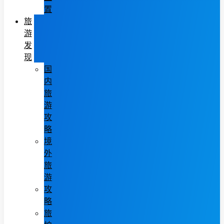
置
旅
游
发
现
国
内
旅
游
攻
略
境
外
旅
游
攻
略
旅