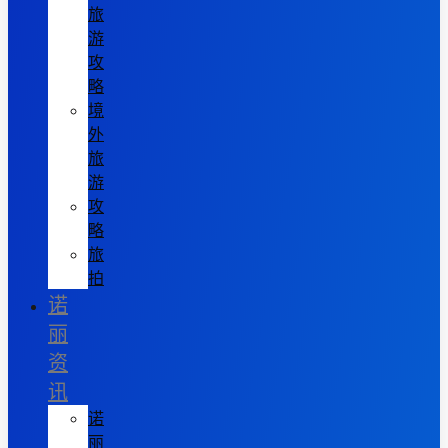
旅
游
攻
略
境
外
旅
游
攻
略
旅
拍
诺
丽
资
讯
诺
丽