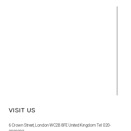
VISIT US
6 Crown Street, London WC2B 8FE United Kingdom Tel: 020-