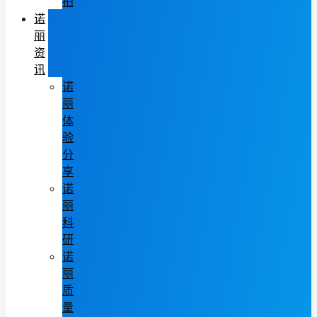
拍
诺
丽
资
讯
诺
丽
体
验
分
享
诺
丽
科
研
诺
丽
质
量