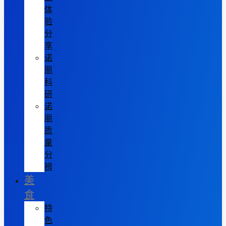
体
验
分
享
诺
丽
科
研
诺
丽
质
量
分
辨
美
食
特
色