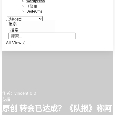
wordpress
IT资讯
.
DedeCms
.
搜索
搜索
All Views：
作者：
vincent
0
0
英超
原创 转会已达成？《队报》称阿