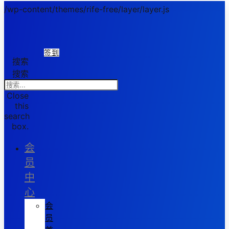
/wp-content/themes/rife-free/layer/layer.js
签到
搜索
搜索
Close
this
search
box.
会
员
中
心
会
员