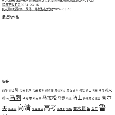
wordpress插件dokan供应商登记表如何防止恶意注册
2024-03-23
操盘不败汇总
2024-03-15
同花顺k线涨停、跌停、炸板标记代码
2024-03-10
最近的作品
标签
鞋
香水
面膜
面试
韦德
韩国
音乐
预测
颜真卿
风格美女
风衣
食堂
餐饮
香山
香槟
香氛
马刺
高尔
马拉松
骑士
马竞
香港
马夏尔
马布里
马龙
骨质疏松
高三
鲁
高清
高考
夫
魔术师
鱼
鲁尼
高洪波
高等教育
高血脂
魅族