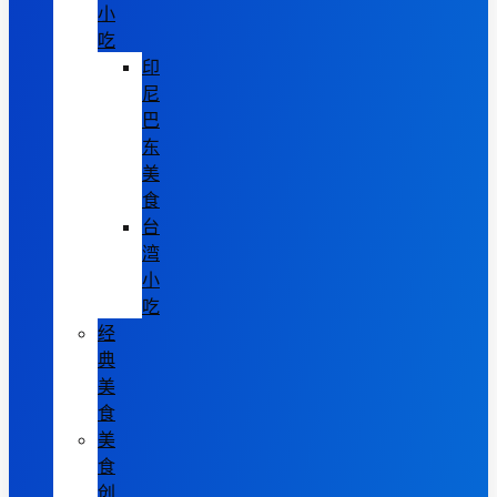
小
吃
印
尼
巴
东
美
食
台
湾
小
吃
经
典
美
食
美
食
创