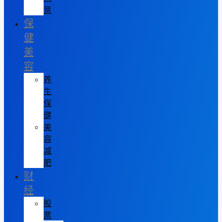
意
保
健
美
容
养
生
保
健
美
容
减
肥
财
经
股
票