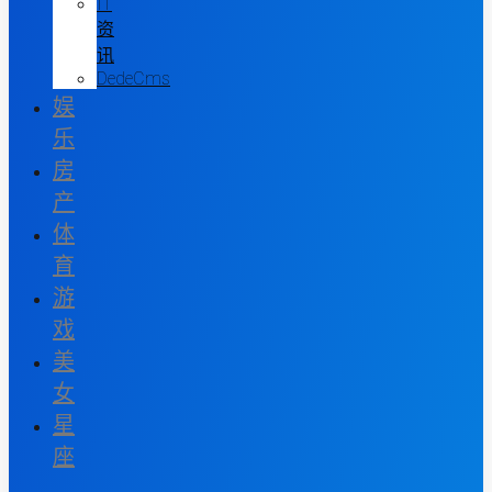
IT
资
讯
DedeCms
娱
乐
房
产
体
育
游
戏
美
女
星
座