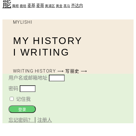
能
麦基
麦蒂
齐达内
鹰眼
鹿晗
黄浦区
黄金
黑马
MYLISHI
MY HISTORY
I WRITING
WRITING HISTORY ⟶ 写丽史 ⟶
用户名或邮箱地址
密码
记住我
登录
忘记密码？
|
注册人