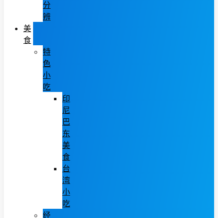
分
辨
美
食
特
色
小
吃
印
尼
巴
东
美
食
台
湾
小
吃
经