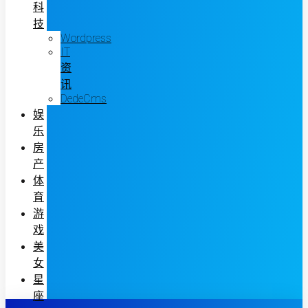
科
技
Wordpress
IT
资
讯
DedeCms
娱
乐
房
产
体
育
游
戏
美
女
星
座