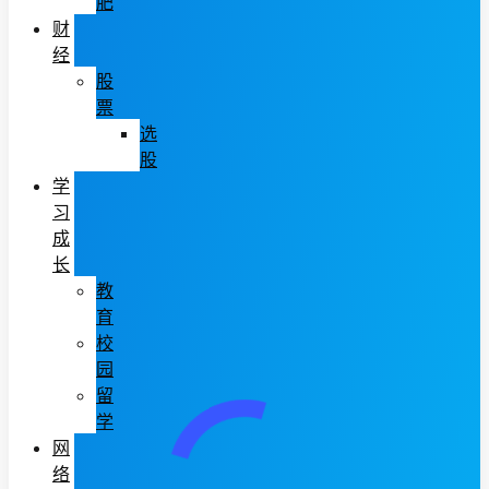
肥
财
经
股
票
选
股
学
习
成
长
教
育
校
园
留
学
网
络