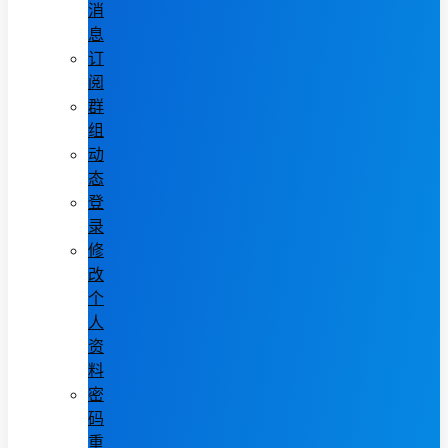
消
息
订
阅
群
组
动
态
登
录
修
改
个
人
资
料
密
码
重