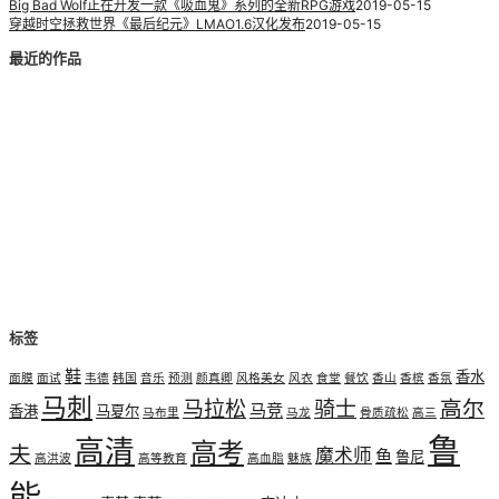
Big Bad Wolf正在开发一款《吸血鬼》系列的全新RPG游戏
2019-05-15
穿越时空拯救世界《最后纪元》LMAO1.6汉化发布
2019-05-15
最近的作品
标签
鞋
香水
面膜
面试
韦德
韩国
音乐
预测
颜真卿
风格美女
风衣
食堂
餐饮
香山
香槟
香氛
马刺
高尔
马拉松
骑士
马竞
香港
马夏尔
马布里
马龙
骨质疏松
高三
鲁
高清
高考
夫
魔术师
鱼
鲁尼
高洪波
高等教育
高血脂
魅族
能