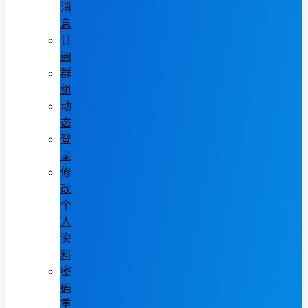
消
息
订
阅
群
组
动
态
登
录
修
改
个
人
资
料
密
码
重