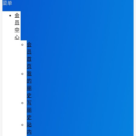
菜单
会
员
中
心
会
员
首
页
我
的
丽
史
写
丽
史
站
内