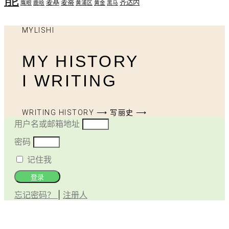
麦基
麦蒂
齐达内
鹰眼
鹿晗
黄浦区
黄金
黑马
MYLISHI
MY HISTORY
I WRITING
WRITING HISTORY ⟶ 写丽史 ⟶
用户名或邮箱地址
密码
记住我
登录
忘记密码？
|
注册人