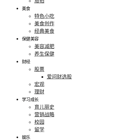
旅拍
美食
特色小吃
美食创作
经典美食
保健美容
美容减肥
养生保健
财经
股票
爱问财选股
宏观
理财
学习成长
育儿丽史
营销战略
校园
留学
娱乐