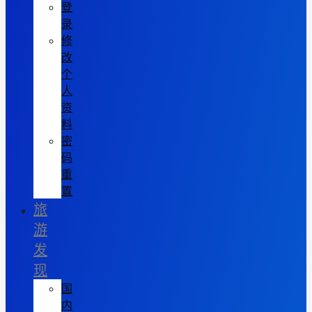
登
录
修
改
个
人
资
料
密
码
重
置
旅
游
发
现
国
内