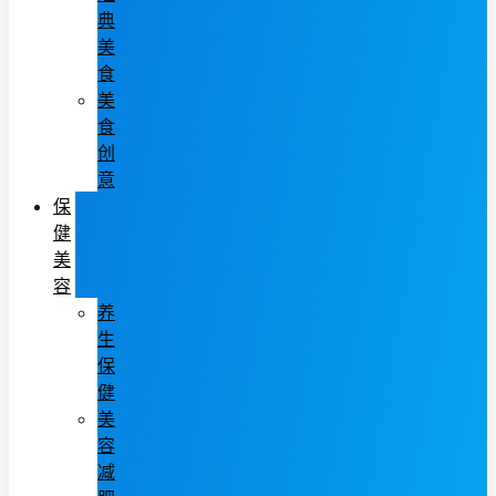
典
美
食
美
食
创
意
保
健
美
容
养
生
保
健
美
容
减