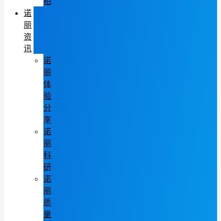
拍
诺
丽
资
讯
诺
丽
体
验
分
享
诺
丽
科
研
诺
丽
质
量