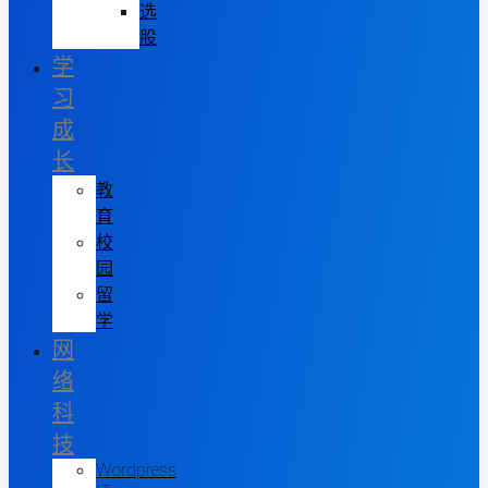
选
股
学
习
成
长
教
育
校
园
留
学
网
络
科
技
Wordpress