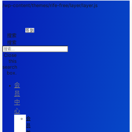
/wp-content/themes/rife-free/layer/layer.js
签到
搜索
搜索
Close
this
search
box.
会
员
中
心
会
员