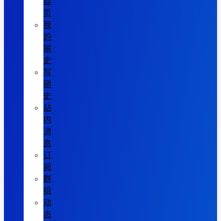
首
页
我
的
丽
史
写
丽
史
站
内
消
息
订
阅
群
组
动
态