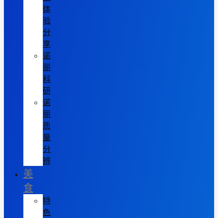
体
验
分
享
诺
丽
科
研
诺
丽
质
量
分
辨
美
食
特
色