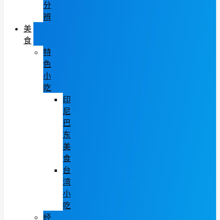
分
辨
美
食
特
色
小
吃
印
尼
巴
东
美
食
台
湾
小
吃
经