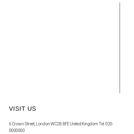
VISIT US
6 Crown Street, London WC2B 8FE United Kingdom Tel: 020-
0000000