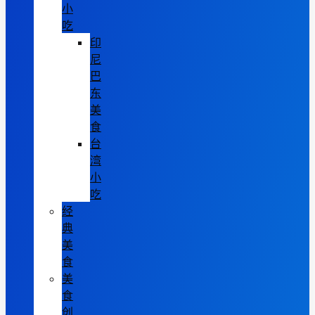
小
吃
印
尼
巴
东
美
食
台
湾
小
吃
经
典
美
食
美
食
创