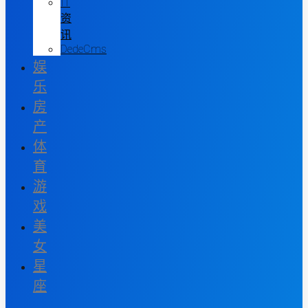
IT
资
讯
DedeCms
娱
乐
房
产
体
育
游
戏
美
女
星
座