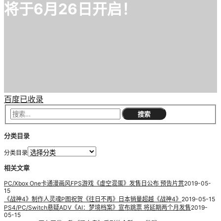
将于6月26日开启！
百度已收录
分类目录
分类目录
相关文章
PC/Xbox One卡通漫画风FPS游戏《虚空混蛋》发售日公布 预告片赏
2019-05-
15
《战神4》制作人灵魂P图祝贺《往日不再》日本销量超越《战神4》
2019-05-15
PS4/PC/Switch悬疑ADV《AI：梦境档案》宣布跳票 将延期两个月发售
2019-
05-15