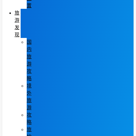
置
旅
游
发
现
国
内
旅
游
攻
略
境
外
旅
游
攻
略
旅