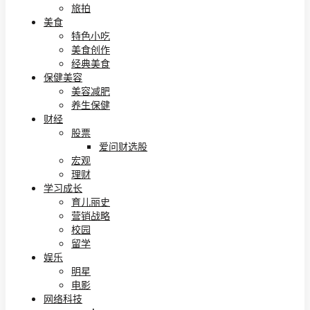
旅拍
美食
特色小吃
美食创作
经典美食
保健美容
美容减肥
养生保健
财经
股票
爱问财选股
宏观
理财
学习成长
育儿丽史
营销战略
校园
留学
娱乐
明星
电影
网络科技