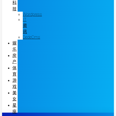
科
技
Wordpress
IT
资
讯
DedeCms
娱
乐
房
产
体
育
游
戏
美
女
星
座