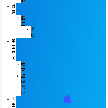
肥
财
经
股
票
选
股
学
习
成
长
教
育
校
园
留
学
网
络