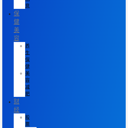
意
保
健
美
容
养
生
保
健
美
容
减
肥
财
经
股
票