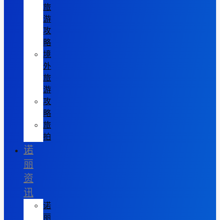
旅
游
攻
略
境
外
旅
游
攻
略
旅
拍
诺
丽
资
讯
诺
丽