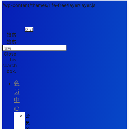
/wp-content/themes/rife-free/layer/layer.js
签到
搜索
搜索
Close
this
search
box.
会
员
中
心
会
员