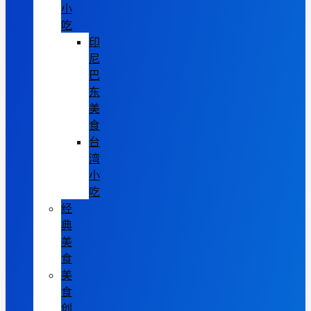
小
吃
印
尼
巴
东
美
食
台
湾
小
吃
经
典
美
食
美
食
创