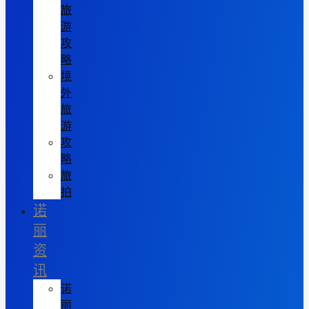
旅
游
攻
略
境
外
旅
游
攻
略
旅
拍
诺
丽
资
讯
诺
丽