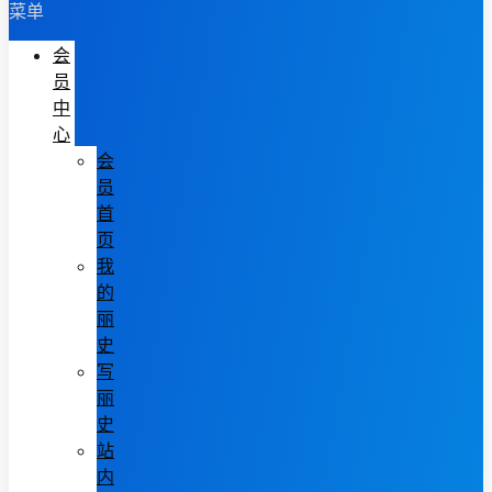
菜单
会
员
中
心
会
员
首
页
我
的
丽
史
写
丽
史
站
内