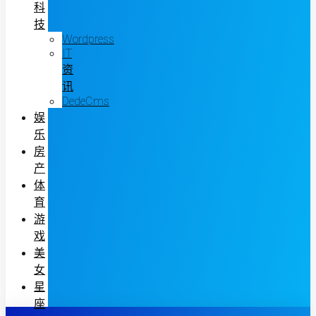
科
技
Wordpress
IT
资
讯
DedeCms
娱
乐
房
产
体
育
游
戏
美
女
星
座