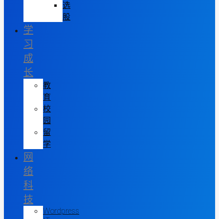
选
股
学
习
成
长
教
育
校
园
留
学
网
络
科
技
Wordpress