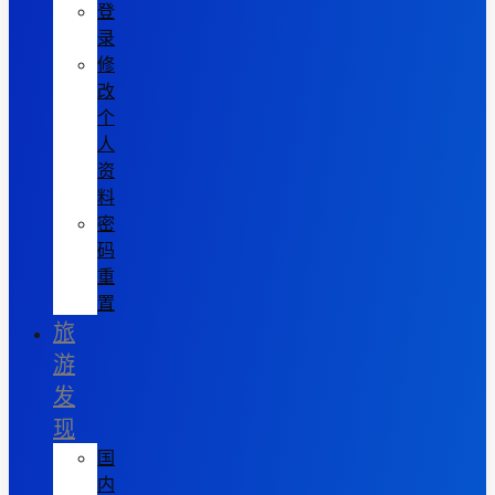
登
录
修
改
个
人
资
料
密
码
重
置
旅
游
发
现
国
内