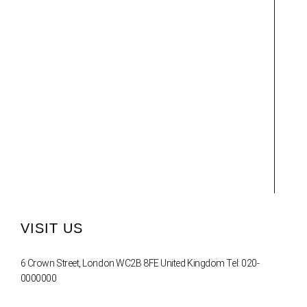
VISIT US
6 Crown Street, London WC2B 8FE United Kingdom Tel: 020-
0000000