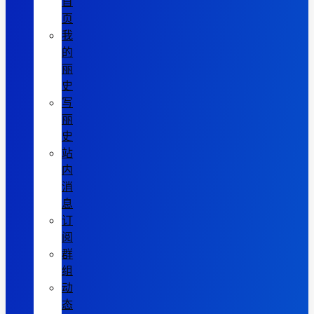
首
页
我
的
丽
史
写
丽
史
站
内
消
息
订
阅
群
组
动
态