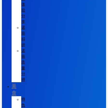
体
验
分
享
诺
丽
科
研
诺
丽
质
量
分
辨
美
食
特
色