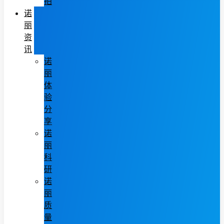
拍
诺
丽
资
讯
诺
丽
体
验
分
享
诺
丽
科
研
诺
丽
质
量