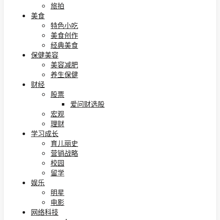
旅拍
美食
特色小吃
美食创作
经典美食
保健美容
美容减肥
养生保健
财经
股票
爱问财选股
宏观
理财
学习成长
育儿丽史
营销战略
校园
留学
娱乐
明星
电影
网络科技