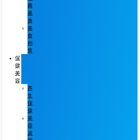
典
美
食
美
食
创
意
保
健
美
容
养
生
保
健
美
容
减