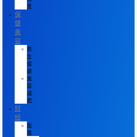
意
保
健
美
容
养
生
保
健
美
容
减
肥
财
经
股
票