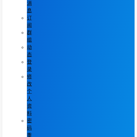
消
息
订
阅
群
组
动
态
登
录
修
改
个
人
资
料
密
码
重