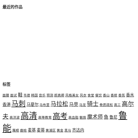
最近的作品
标签
鞋
香水
面膜
面试
韦德
韩国
音乐
预测
颜真卿
风格美女
风衣
食堂
餐饮
香山
香槟
香氛
马刺
高尔
马拉松
骑士
马竞
香港
马夏尔
马布里
马龙
骨质疏松
高三
鲁
高清
高考
夫
魔术师
鱼
鲁尼
高洪波
高等教育
高血脂
魅族
能
麦基
麦蒂
齐达内
鹰眼
鹿晗
黄浦区
黄金
黑马