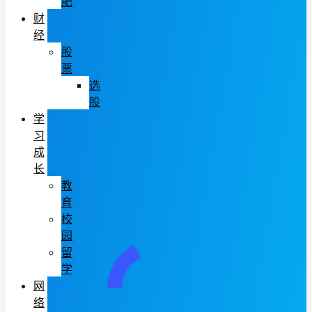
肥
财
经
股
票
选
股
学
习
成
长
教
育
校
园
留
学
网
络