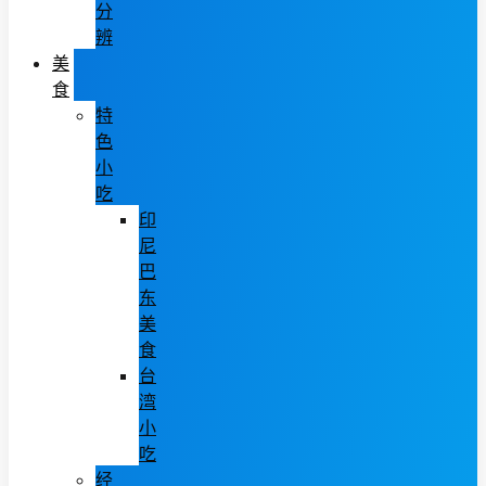
分
辨
美
食
特
色
小
吃
印
尼
巴
东
美
食
台
湾
小
吃
经