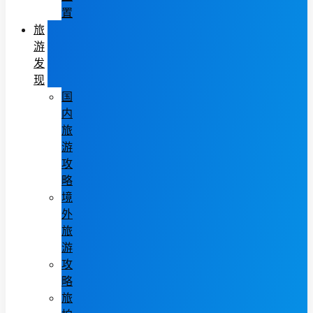
置
旅
游
发
现
国
内
旅
游
攻
略
境
外
旅
游
攻
略
旅