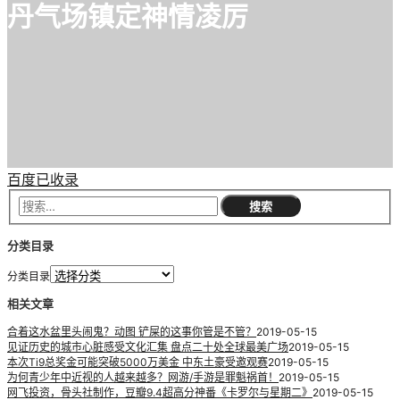
丹气场镇定神情凌厉
百度已收录
分类目录
分类目录
相关文章
合着这水盆里头闹鬼？动图 铲屎的这事你管是不管？
2019-05-15
见证历史的城市心脏感受文化汇集 盘点二十处全球最美广场
2019-05-15
本次Ti9总奖金可能突破5000万美金 中东土豪受邀观赛
2019-05-15
为何青少年中近视的人越来越多？网游/手游是罪魁祸首！
2019-05-15
网飞投资，骨头社制作，豆瓣9.4超高分神番《卡罗尔与星期二》
2019-05-15