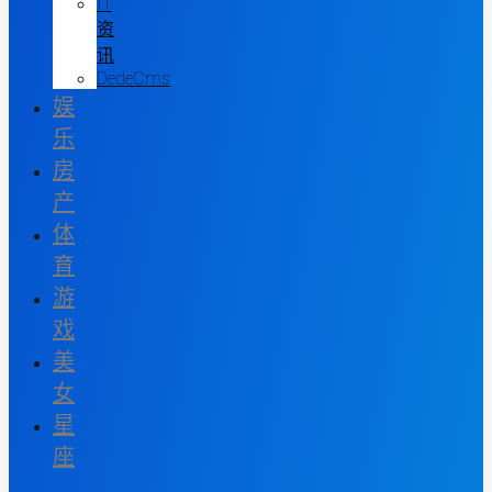
IT
资
讯
DedeCms
娱
乐
房
产
体
育
游
戏
美
女
星
座