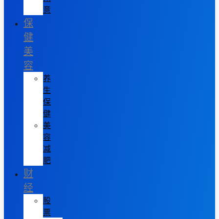
意
保
健
美
容
养
生
保
健
美
容
减
肥
财
经
股
票