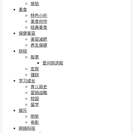
旅拍
美食
特色小吃
美食创作
经典美食
保健美容
美容减肥
养生保健
财经
股票
爱问财选股
宏观
理财
学习成长
育儿丽史
营销战略
校园
留学
娱乐
明星
电影
网络科技