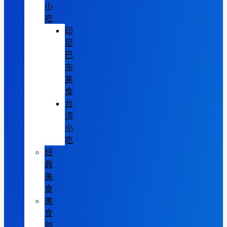
小
吃
印
尼
巴
东
美
食
台
湾
小
吃
经
典
美
食
美
食
创