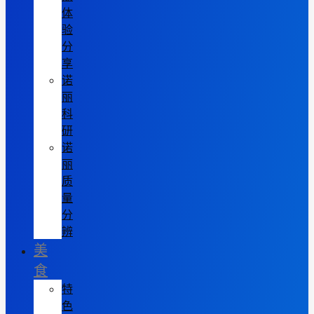
体
验
分
享
诺
丽
科
研
诺
丽
质
量
分
辨
美
食
特
色