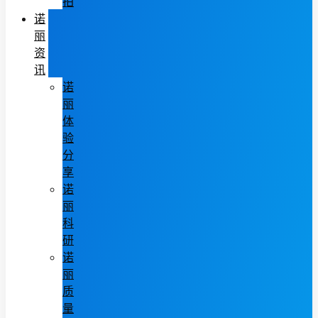
拍
诺
丽
资
讯
诺
丽
体
验
分
享
诺
丽
科
研
诺
丽
质
量