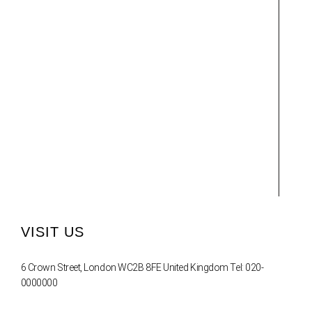
VISIT US
6 Crown Street, London WC2B 8FE United Kingdom Tel: 020-
0000000