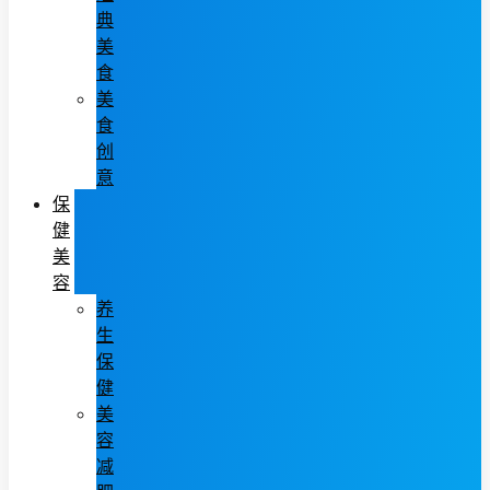
典
美
食
美
食
创
意
保
健
美
容
养
生
保
健
美
容
减