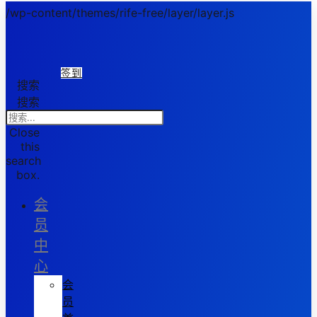
/wp-content/themes/rife-free/layer/layer.js
签到
搜索
搜索
Close
this
search
box.
会
员
中
心
会
员