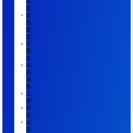
首
页
我
的
丽
史
写
丽
史
站
内
消
息
订
阅
群
组
动
态