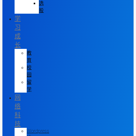
选
股
学
习
成
长
教
育
校
园
留
学
网
络
科
技
Wordpress