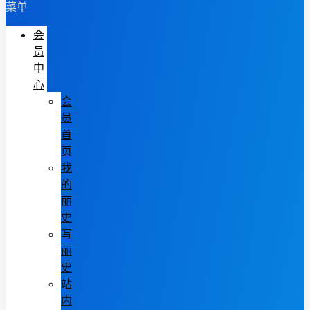
菜单
会
员
中
心
会
员
首
页
我
的
丽
史
写
丽
史
站
内