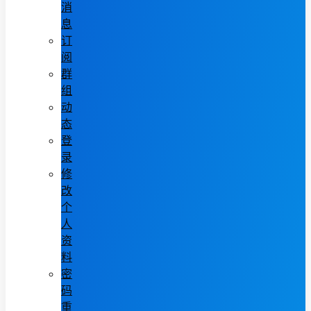
消
息
订
阅
群
组
动
态
登
录
修
改
个
人
资
料
密
码
重