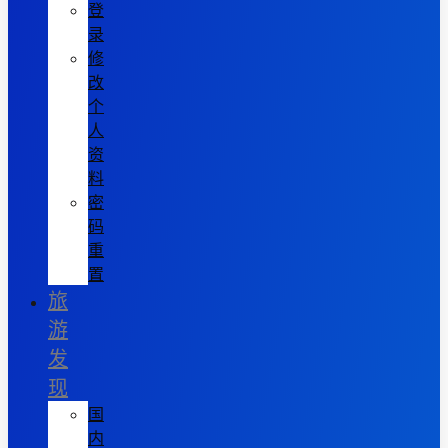
登
录
修
改
个
人
资
料
密
码
重
置
旅
游
发
现
国
内