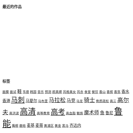
最近的作品
标签
鞋
香水
面膜
面试
韦德
韩国
音乐
预测
颜真卿
风格美女
风衣
食堂
餐饮
香山
香槟
香氛
马刺
高尔
马拉松
骑士
马竞
香港
马夏尔
马布里
马龙
骨质疏松
高三
鲁
高清
高考
夫
魔术师
鱼
鲁尼
高洪波
高等教育
高血脂
魅族
能
麦基
麦蒂
齐达内
鹰眼
鹿晗
黄浦区
黄金
黑马