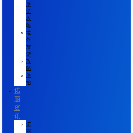
旅
游
攻
略
境
外
旅
游
攻
略
旅
拍
诺
丽
资
讯
诺
丽