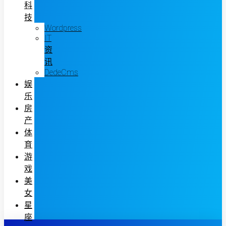
科
技
Wordpress
IT
资
讯
DedeCms
娱
乐
房
产
体
育
游
戏
美
女
星
座