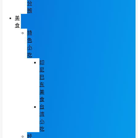
分
辨
美
食
特
色
小
吃
印
尼
巴
东
美
食
台
湾
小
吃
经