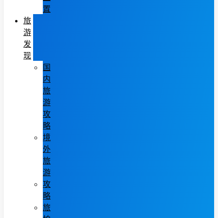
置
旅
游
发
现
国
内
旅
游
攻
略
境
外
旅
游
攻
略
旅