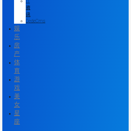
IT
资
讯
DedeCms
娱
乐
房
产
体
育
游
戏
美
女
星
座