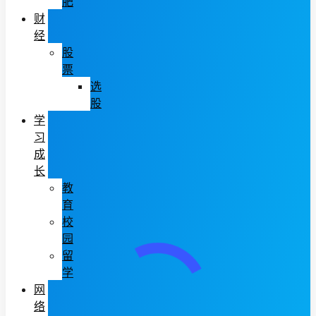
肥
财
经
股
票
选
股
学
习
成
长
教
育
校
园
留
学
网
络