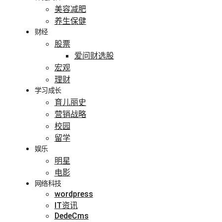
美容减肥
养生保健
财经
股票
爱问财选股
宏观
理财
学习成长
育儿丽史
营销战略
校园
留学
娱乐
明星
电影
网络科技
wordpress
IT资讯
DedeCms