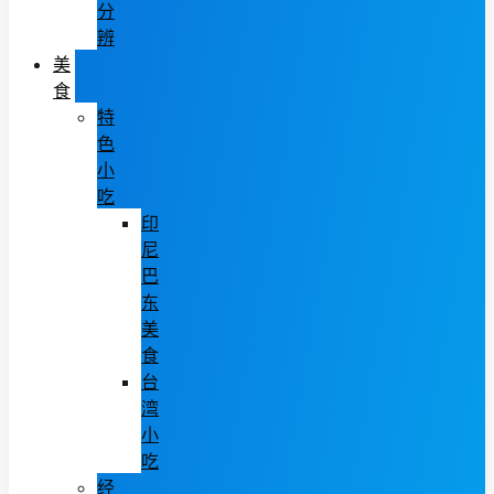
分
辨
美
食
特
色
小
吃
印
尼
巴
东
美
食
台
湾
小
吃
经