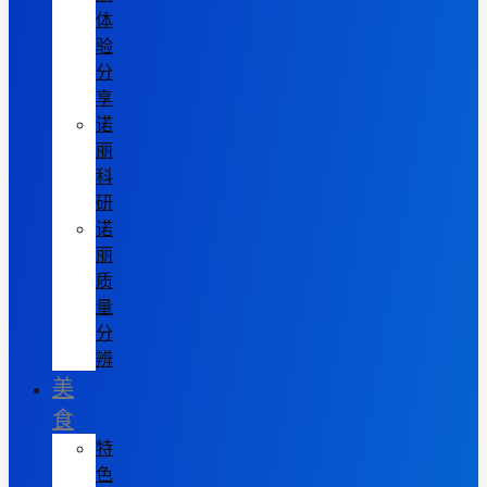
体
验
分
享
诺
丽
科
研
诺
丽
质
量
分
辨
美
食
特
色