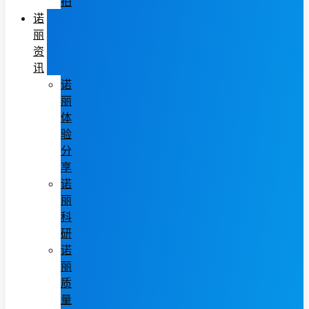
拍
诺
丽
资
讯
诺
丽
体
验
分
享
诺
丽
科
研
诺
丽
质
量