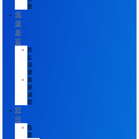
意
保
健
美
容
养
生
保
健
美
容
减
肥
财
经
股
票