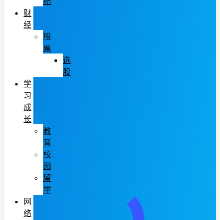
肥
财
经
股
票
选
股
学
习
成
长
教
育
校
园
留
学
网
络