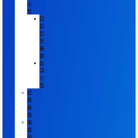
小
吃
印
尼
巴
东
美
食
台
湾
小
吃
经
典
美
食
美
食
创