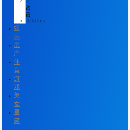
IT
资
讯
DedeCms
娱
乐
房
产
体
育
游
戏
美
女
星
座