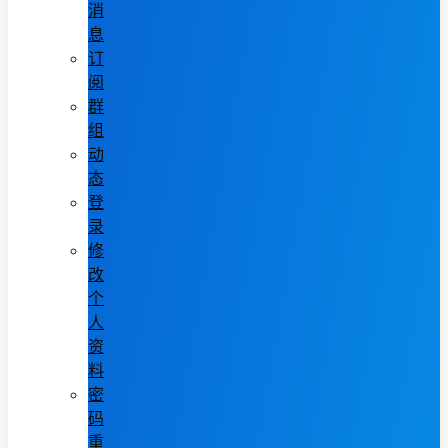
消
息
订
阅
群
组
动
态
登
录
修
改
个
人
资
料
密
码
重