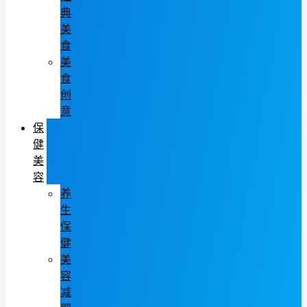
典
美
食
美
食
创
意
保
健
美
容
养
生
保
健
美
容
减