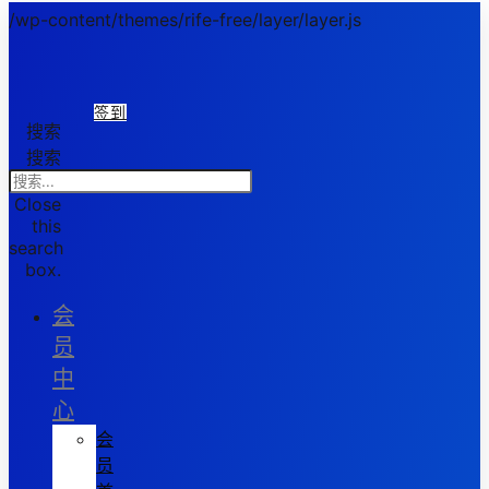
/wp-content/themes/rife-free/layer/layer.js
签到
搜索
搜索
Close
this
search
box.
会
员
中
心
会
员