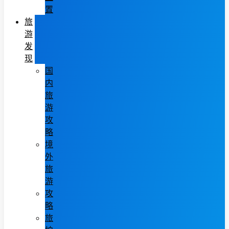
置
旅
游
发
现
国
内
旅
游
攻
略
境
外
旅
游
攻
略
旅