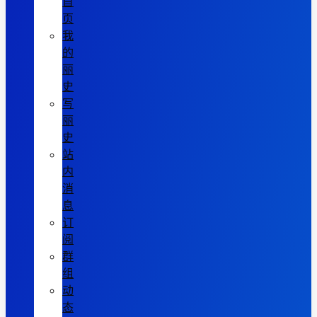
首
页
我
的
丽
史
写
丽
史
站
内
消
息
订
阅
群
组
动
态