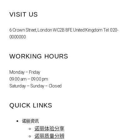
VISIT US
6 Crown Street, London WC2B 8FE United Kingdom Tel: 020-
0000000
WORKING HOURS
Monday – Friday
09:00 am – 09:00 pm
Saturday – Sunday – Closed
QUICK LINKS
诺丽资讯
诺丽体验分享
诺丽质量分辨