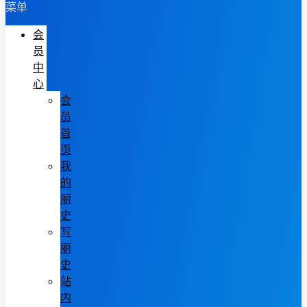
菜单
会
员
中
心
会
员
首
页
我
的
丽
史
写
丽
史
站
内