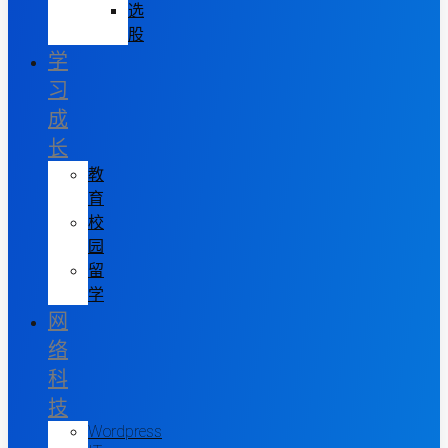
选
股
学
习
成
长
教
育
校
园
留
学
网
络
科
技
Wordpress