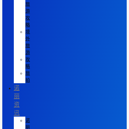
旅
游
攻
略
境
外
旅
游
攻
略
旅
拍
诺
丽
资
讯
诺
丽