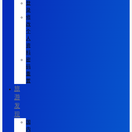
登
录
修
改
个
人
资
料
密
码
重
置
旅
游
发
现
国
内