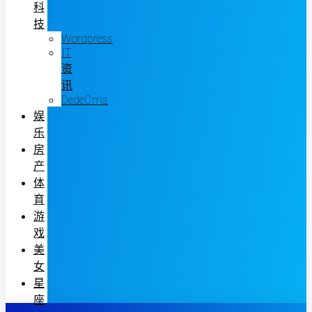
科
技
Wordpress
IT
资
讯
DedeCms
娱
乐
房
产
体
育
游
戏
美
女
星
座