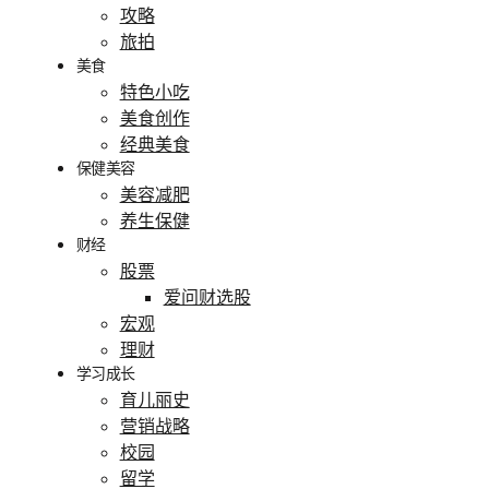
攻略
旅拍
美食
特色小吃
美食创作
经典美食
保健美容
美容减肥
养生保健
财经
股票
爱问财选股
宏观
理财
学习成长
育儿丽史
营销战略
校园
留学