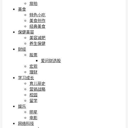
旅拍
美食
特色小吃
美食创作
经典美食
保健美容
美容减肥
养生保健
财经
股票
爱问财选股
宏观
理财
学习成长
育儿丽史
营销战略
校园
留学
娱乐
明星
电影
网络科技