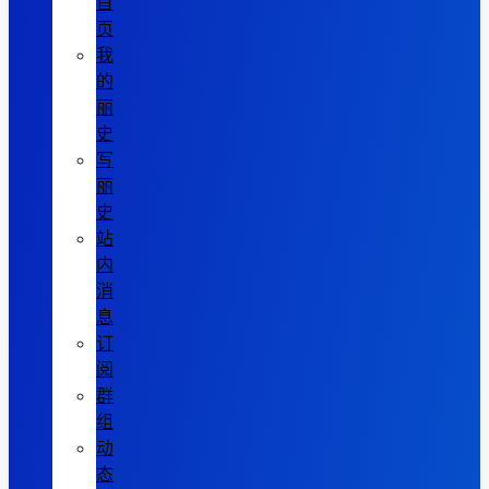
首
页
我
的
丽
史
写
丽
史
站
内
消
息
订
阅
群
组
动
态