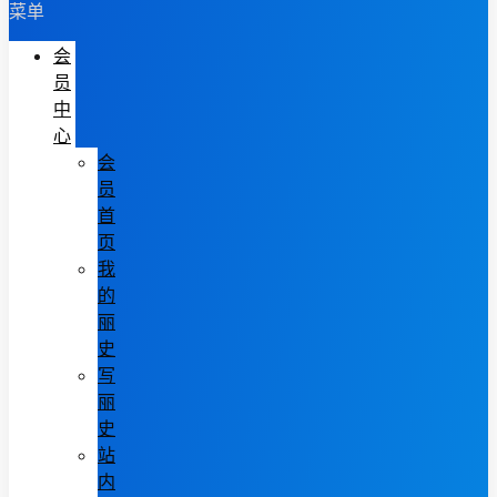
菜单
会
员
中
心
会
员
首
页
我
的
丽
史
写
丽
史
站
内