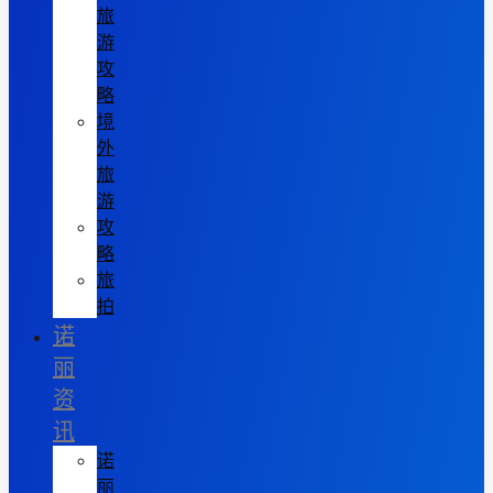
旅
游
攻
略
境
外
旅
游
攻
略
旅
拍
诺
丽
资
讯
诺
丽