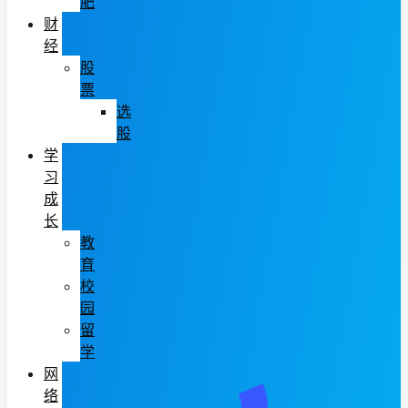
肥
财
经
股
票
选
股
学
习
成
长
教
育
校
园
留
学
网
络