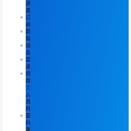
消
息
订
阅
群
组
动
态
登
录
修
改
个
人
资
料
密
码
重