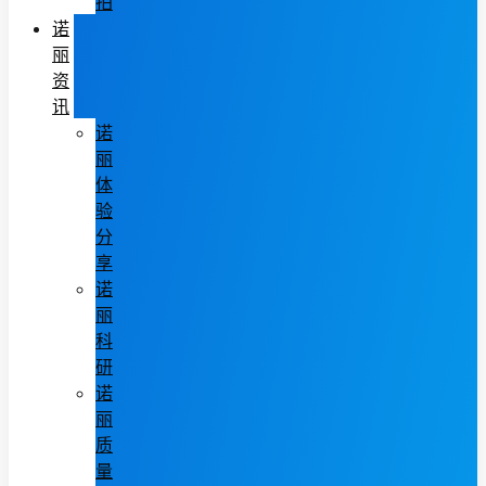
拍
诺
丽
资
讯
诺
丽
体
验
分
享
诺
丽
科
研
诺
丽
质
量