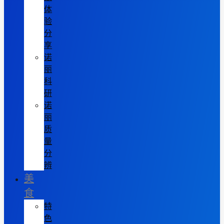
体
验
分
享
诺
丽
科
研
诺
丽
质
量
分
辨
美
食
特
色