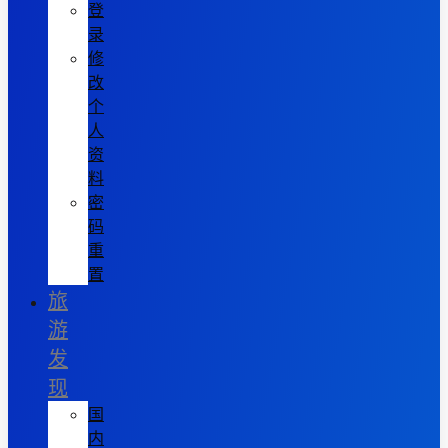
登
录
修
改
个
人
资
料
密
码
重
置
旅
游
发
现
国
内