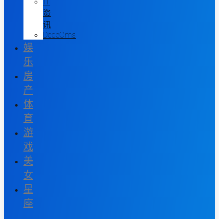
IT
资
讯
DedeCms
娱
乐
房
产
体
育
游
戏
美
女
星
座