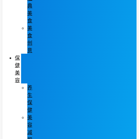
典
美
食
美
食
创
意
保
健
美
容
养
生
保
健
美
容
减