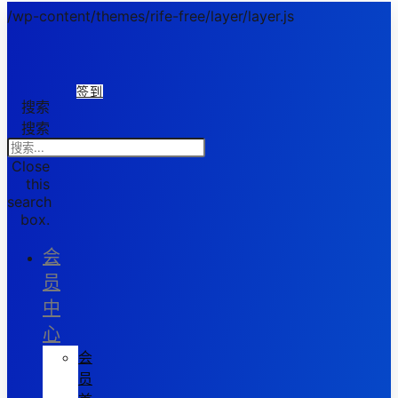
/wp-content/themes/rife-free/layer/layer.js
签到
搜索
搜索
Close
this
search
box.
会
员
中
心
会
员