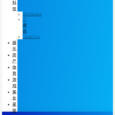
科
技
Wordpress
IT
资
讯
DedeCms
娱
乐
房
产
体
育
游
戏
美
女
星
座