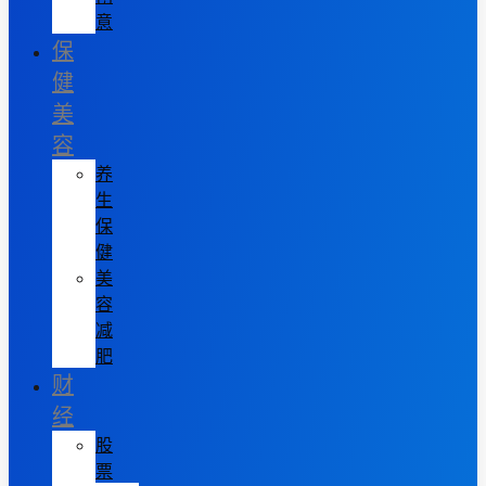
意
保
健
美
容
养
生
保
健
美
容
减
肥
财
经
股
票