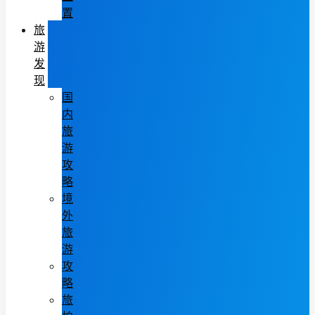
置
旅
游
发
现
国
内
旅
游
攻
略
境
外
旅
游
攻
略
旅