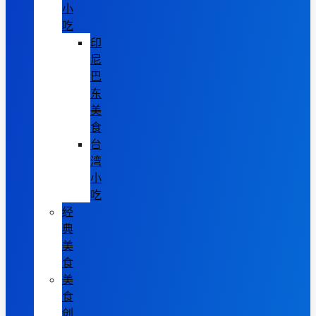
小
吃
印
尼
巴
东
美
食
台
湾
小
吃
经
典
美
食
美
食
创