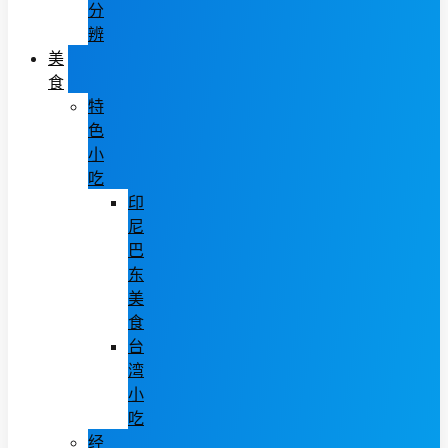
分
辨
美
食
特
色
小
吃
印
尼
巴
东
美
食
台
湾
小
吃
经