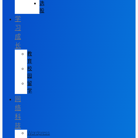
选
股
学
习
成
长
教
育
校
园
留
学
网
络
科
技
Wordpress