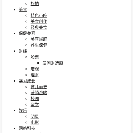
旅拍
美食
特色小吃
美食创作
经典美食
保健美容
美容减肥
养生保健
财经
股票
爱问财选股
宏观
理财
学习成长
育儿丽史
营销战略
校园
留学
娱乐
明星
电影
网络科技