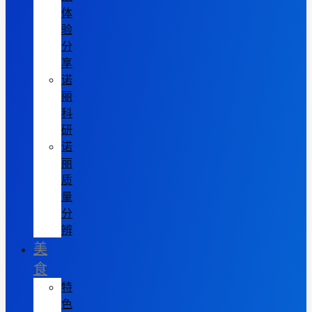
体
验
分
享
诺
丽
科
研
诺
丽
质
量
分
辨
美
食
特
色