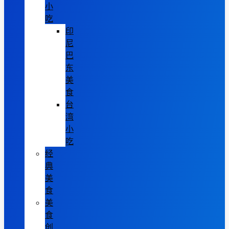
小
吃
印
尼
巴
东
美
食
台
湾
小
吃
经
典
美
食
美
食
创