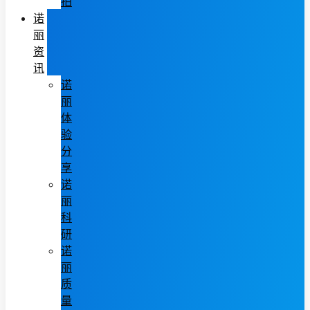
拍
诺
丽
资
讯
诺
丽
体
验
分
享
诺
丽
科
研
诺
丽
质
量