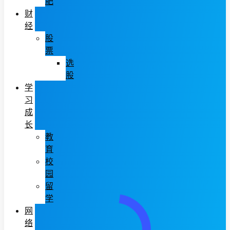
肥
财
经
股
票
选
股
学
习
成
长
教
育
校
园
留
学
网
络