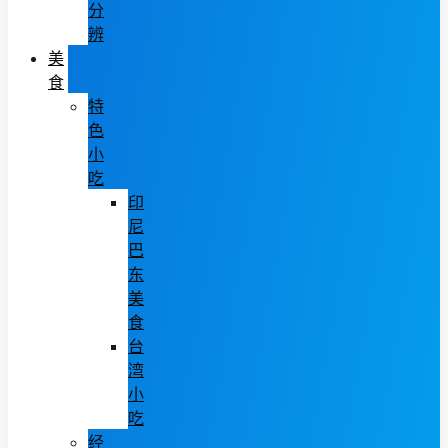
分
辨
美
食
特
色
小
吃
印
尼
巴
东
美
食
台
湾
小
吃
经