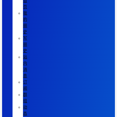
首
页
我
的
丽
史
写
丽
史
站
内
消
息
订
阅
群
组
动
态