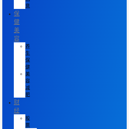
意
保
健
美
容
养
生
保
健
美
容
减
肥
财
经
股
票