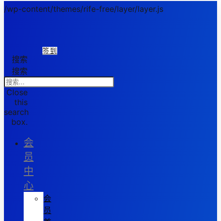
/wp-content/themes/rife-free/layer/layer.js
签到
搜索
搜索
Close
this
search
box.
会
员
中
心
会
员