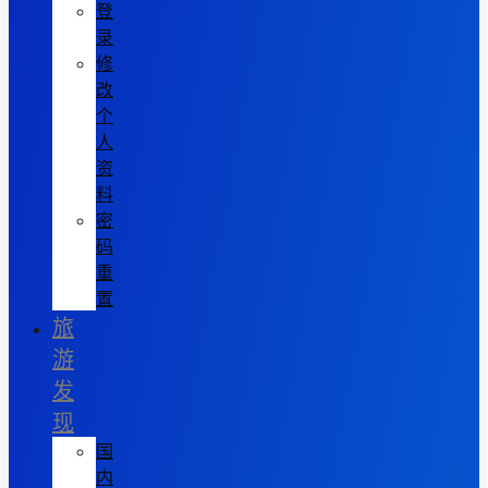
登
录
修
改
个
人
资
料
密
码
重
置
旅
游
发
现
国
内