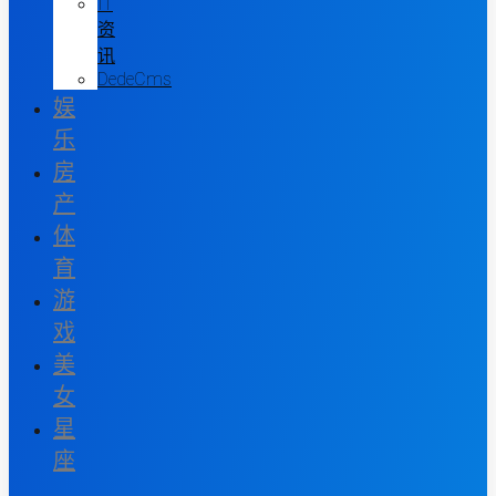
IT
资
讯
DedeCms
娱
乐
房
产
体
育
游
戏
美
女
星
座