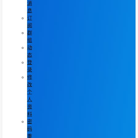
消
息
订
阅
群
组
动
态
登
录
修
改
个
人
资
料
密
码
重