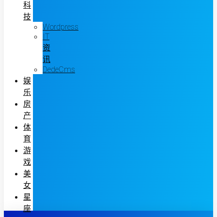
科
技
Wordpress
IT
资
讯
DedeCms
娱
乐
房
产
体
育
游
戏
美
女
星
座