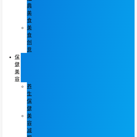
典
美
食
美
食
创
意
保
健
美
容
养
生
保
健
美
容
减