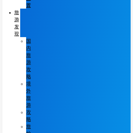
置
旅
游
发
现
国
内
旅
游
攻
略
境
外
旅
游
攻
略
旅