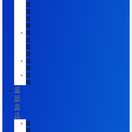
旅
游
攻
略
境
外
旅
游
攻
略
旅
拍
诺
丽
资
讯
诺
丽