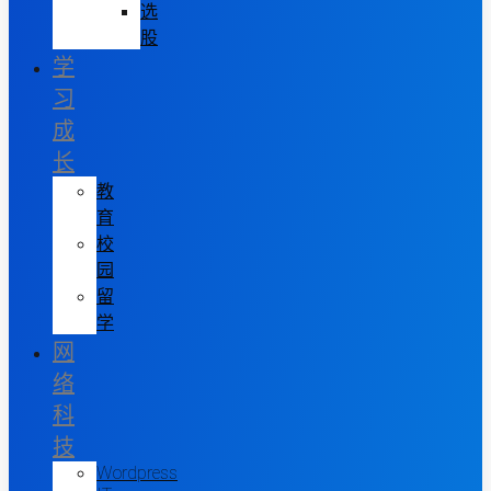
选
股
学
习
成
长
教
育
校
园
留
学
网
络
科
技
Wordpress