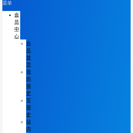
菜单
会
员
中
心
会
员
首
页
我
的
丽
史
写
丽
史
站
内