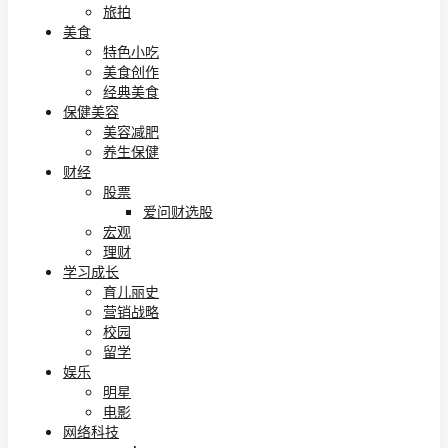
旅拍
美食
特色小吃
美食创作
经典美食
保健美容
美容减肥
养生保健
财经
股票
爱问财选股
宏观
理财
学习成长
育儿丽史
营销战略
校园
留学
娱乐
明星
电影
网络科技