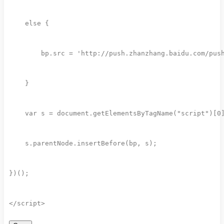
else
{
        bp
.
src 
=
'http://push.zhanzhang.baidu.com/pus
}
var
 s 
=
 document
.
getElementsByTagName
(
"script"
)
[
0
    s
.
parentNode
.
insertBefore
(
bp
,
 s
)
;
}
)
(
)
;
<
/
script
>