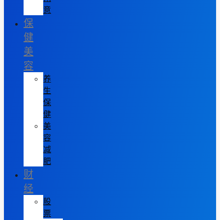
意
保
健
美
容
养
生
保
健
美
容
减
肥
财
经
股
票