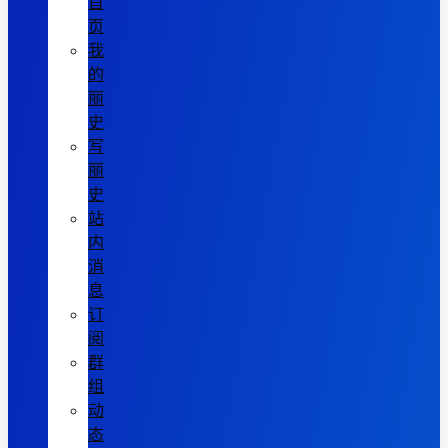
首
页
我
的
丽
史
写
丽
史
站
内
消
息
订
阅
群
组
动
态