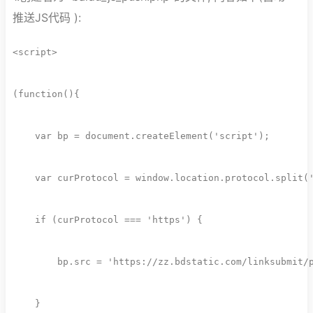
推送JS代码 ):
<
script
>
(
function
(
)
{
var
 bp 
=
 document
.
createElement
(
'script'
)
;
var
 curProtocol 
=
 window
.
location
.
protocol
.
split
(
if
(
curProtocol 
===
'https'
)
{
        bp
.
src 
=
'https://zz.bdstatic.com/linksubmit/
}