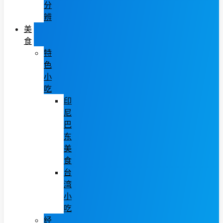
分
辨
美
食
特
色
小
吃
印
尼
巴
东
美
食
台
湾
小
吃
经