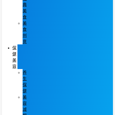
典
美
食
美
食
创
意
保
健
美
容
养
生
保
健
美
容
减