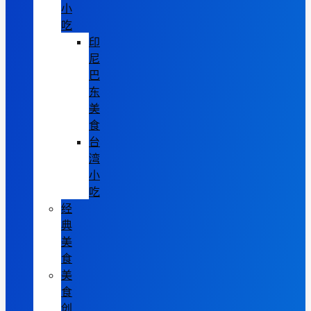
小
吃
印
尼
巴
东
美
食
台
湾
小
吃
经
典
美
食
美
食
创