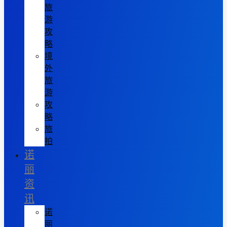
旅
游
攻
略
境
外
旅
游
攻
略
旅
拍
诺
丽
资
讯
诺
丽