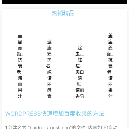
热销精品
美
美
容
健
容
养
康
除
养
颜-
守
虫、
颜-
抗
护
祛
抗
衰
者-
痘、
衰
老-
纯
美白
老-
诺
诺
淡
诺
丽
丽
斑-
丽
果
酵
诺丽
果
汁
素
香皂
汁
WORDPRESS快速增加百度收录的方法
1.创建名为 “baidu_js_push.php”的文件, 内容如下(自动