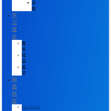
选
股
学
习
成
长
教
育
校
园
留
学
网
络
科
技
Wordpress