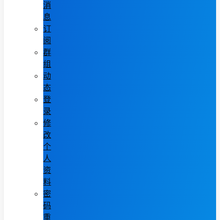
消
息
订
阅
群
组
动
态
登
录
修
改
个
人
资
料
密
码
重