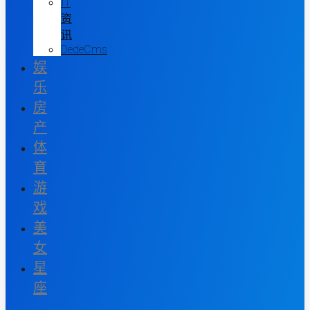
IT
资
讯
DedeCms
娱
乐
房
产
体
育
游
戏
美
女
星
座