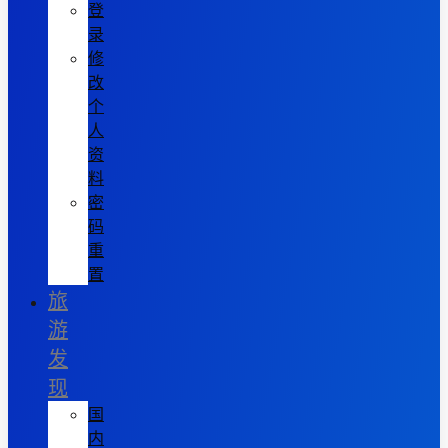
登
录
修
改
个
人
资
料
密
码
重
置
旅
游
发
现
国
内