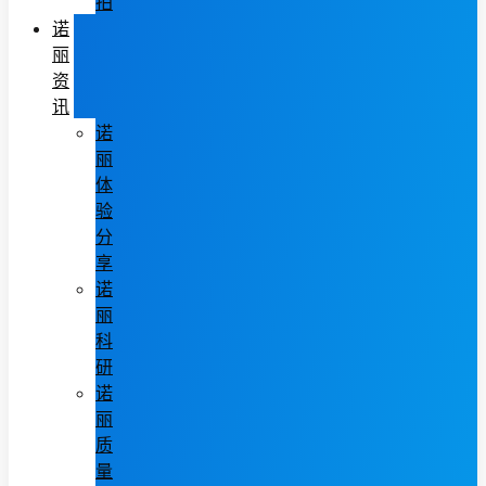
拍
诺
丽
资
讯
诺
丽
体
验
分
享
诺
丽
科
研
诺
丽
质
量