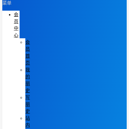
菜单
会
员
中
心
会
员
首
页
我
的
丽
史
写
丽
史
站
内