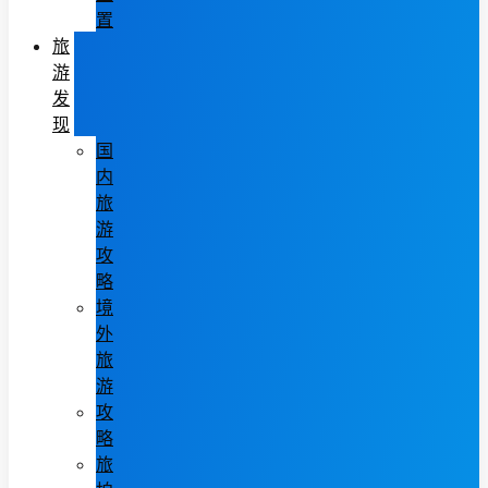
置
旅
游
发
现
国
内
旅
游
攻
略
境
外
旅
游
攻
略
旅