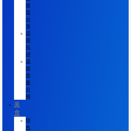
体
验
分
享
诺
丽
科
研
诺
丽
质
量
分
辨
美
食
特
色