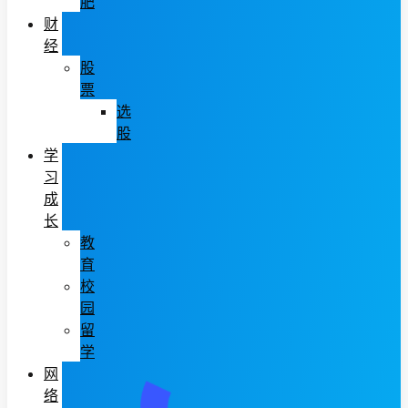
肥
财
经
股
票
选
股
学
习
成
长
教
育
校
园
留
学
网
络