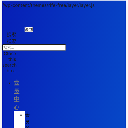
/wp-content/themes/rife-free/layer/layer.js
签到
搜索
搜索
Close
this
search
box.
会
员
中
心
会
员