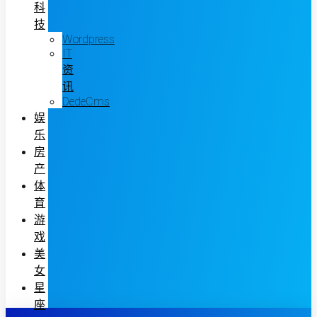
科
技
Wordpress
IT
资
讯
DedeCms
娱
乐
房
产
体
育
游
戏
美
女
星
座