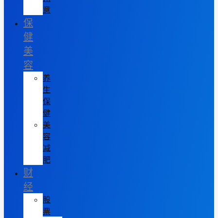
意
保
健
美
容
养
生
保
健
美
容
减
肥
财
经
股
票