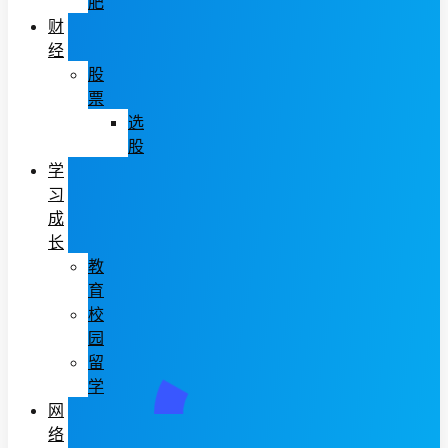
肥
财
经
股
票
选
股
学
习
成
长
教
育
校
园
留
学
网
络