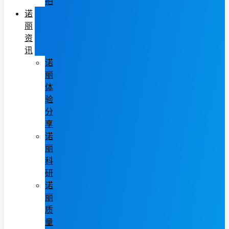
拍
诺
丽
资
讯
诺
丽
体
验
分
享
诺
丽
科
研
诺
丽
质
量