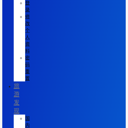
登
录
修
改
个
人
资
料
密
码
重
置
旅
游
发
现
国
内