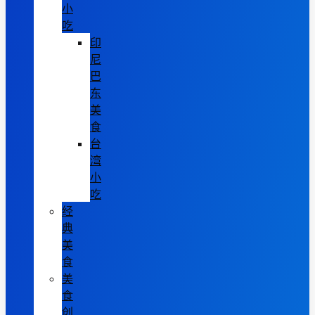
小
吃
印
尼
巴
东
美
食
台
湾
小
吃
经
典
美
食
美
食
创