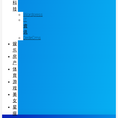
科
技
Wordpress
IT
资
讯
DedeCms
娱
乐
房
产
体
育
游
戏
美
女
星
座