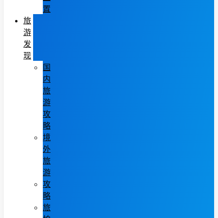
置
旅
游
发
现
国
内
旅
游
攻
略
境
外
旅
游
攻
略
旅