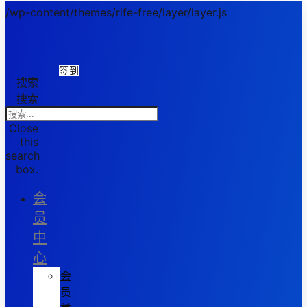
/wp-content/themes/rife-free/layer/layer.js
签到
搜索
搜索
Close
this
search
box.
会
员
中
心
会
员