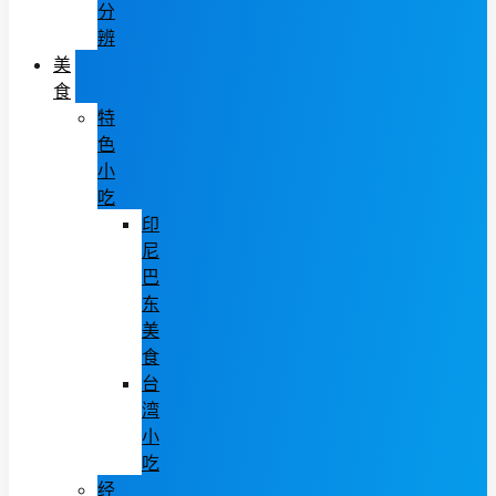
分
辨
美
食
特
色
小
吃
印
尼
巴
东
美
食
台
湾
小
吃
经