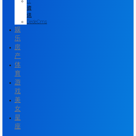
IT
资
讯
DedeCms
娱
乐
房
产
体
育
游
戏
美
女
星
座