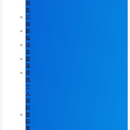
消
息
订
阅
群
组
动
态
登
录
修
改
个
人
资
料
密
码
重