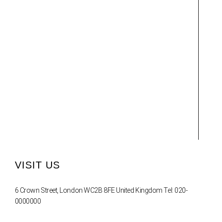
VISIT US
6 Crown Street, London WC2B 8FE United Kingdom Tel: 020-
0000000