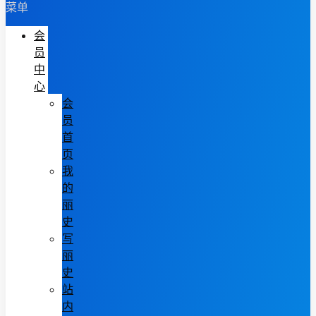
菜单
会
员
中
心
会
员
首
页
我
的
丽
史
写
丽
史
站
内