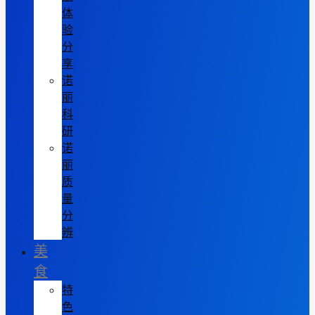
体
验
分
享
诺
丽
科
研
诺
丽
质
量
分
辨
美
食
特
色