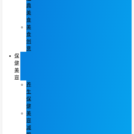
典
美
食
美
食
创
意
保
健
美
容
养
生
保
健
美
容
减