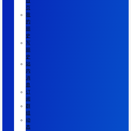
首
页
我
的
丽
史
写
丽
史
站
内
消
息
订
阅
群
组
动
态