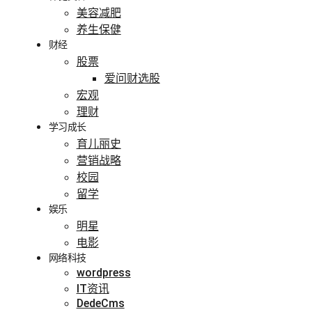
美容减肥
养生保健
财经
股票
爱问财选股
宏观
理财
学习成长
育儿丽史
营销战略
校园
留学
娱乐
明星
电影
网络科技
wordpress
IT资讯
DedeCms