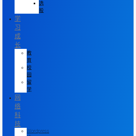
选
股
学
习
成
长
教
育
校
园
留
学
网
络
科
技
Wordpress