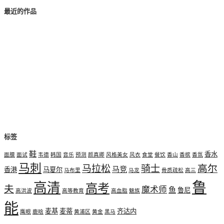
最近的作品
标签
鞋
香水
面膜
面试
韦德
韩国
音乐
预测
颜真卿
风格美女
风衣
食堂
餐饮
香山
香槟
香氛
马刺
高尔
马拉松
骑士
马竞
香港
马夏尔
马布里
马龙
骨质疏松
高三
鲁
高清
高考
夫
魔术师
鱼
鲁尼
高洪波
高等教育
高血脂
魅族
能
麦基
麦蒂
齐达内
鹰眼
鹿晗
黄浦区
黄金
黑马