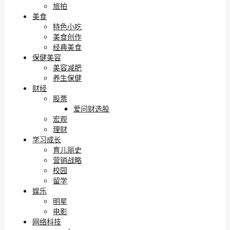
旅拍
美食
特色小吃
美食创作
经典美食
保健美容
美容减肥
养生保健
财经
股票
爱问财选股
宏观
理财
学习成长
育儿丽史
营销战略
校园
留学
娱乐
明星
电影
网络科技