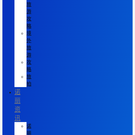
旅
游
攻
略
境
外
旅
游
攻
略
旅
拍
诺
丽
资
讯
诺
丽