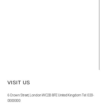
VISIT US
6 Crown Street, London WC2B 8FE United Kingdom Tel: 020-
0000000