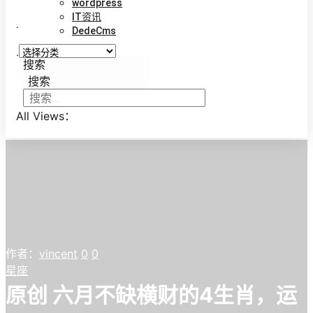
wordpress
IT资讯
.
DedeCms
.
搜索
搜索
All Views：
作者：
vincent
0
0
星座
原创 六月不缺横财的4生肖，运