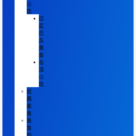
小
吃
印
尼
巴
东
美
食
台
湾
小
吃
经
典
美
食
美
食
创