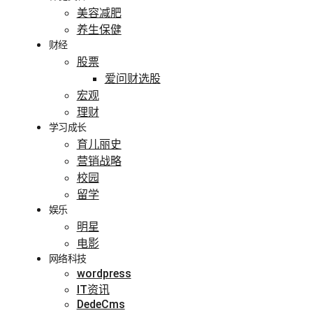
美容减肥
养生保健
财经
股票
爱问财选股
宏观
理财
学习成长
育儿丽史
营销战略
校园
留学
娱乐
明星
电影
网络科技
wordpress
IT资讯
DedeCms