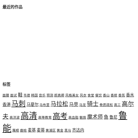
最近的作品
标签
鞋
香水
面膜
面试
韦德
韩国
音乐
预测
颜真卿
风格美女
风衣
食堂
餐饮
香山
香槟
香氛
马刺
高尔
马拉松
骑士
马竞
香港
马夏尔
马布里
马龙
骨质疏松
高三
鲁
高清
高考
夫
魔术师
鱼
鲁尼
高洪波
高等教育
高血脂
魅族
能
麦基
麦蒂
齐达内
鹰眼
鹿晗
黄浦区
黄金
黑马