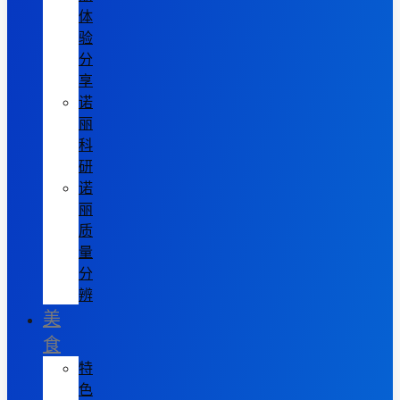
体
验
分
享
诺
丽
科
研
诺
丽
质
量
分
辨
美
食
特
色