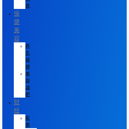
意
保
健
美
容
养
生
保
健
美
容
减
肥
财
经
股
票