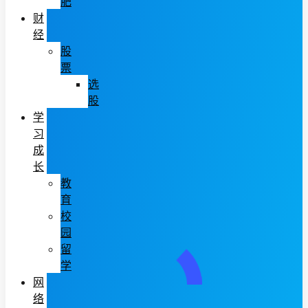
肥
财
经
股
票
选
股
学
习
成
长
教
育
校
园
留
学
网
络