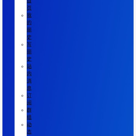
首
页
我
的
丽
史
写
丽
史
站
内
消
息
订
阅
群
组
动
态