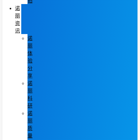
拍
诺
丽
资
讯
诺
丽
体
验
分
享
诺
丽
科
研
诺
丽
质
量