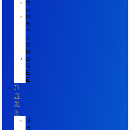
登
录
修
改
个
人
资
料
密
码
重
置
旅
游
发
现
国
内