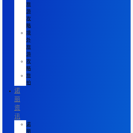
旅
游
攻
略
境
外
旅
游
攻
略
旅
拍
诺
丽
资
讯
诺
丽