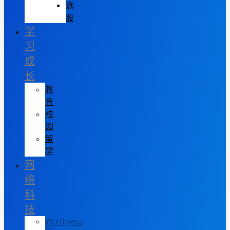
选
股
学
习
成
长
教
育
校
园
留
学
网
络
科
技
Wordpress