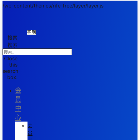
/wp-content/themes/rife-free/layer/layer.js
签到
搜索
搜索
Close
this
search
box.
会
员
中
心
会
员