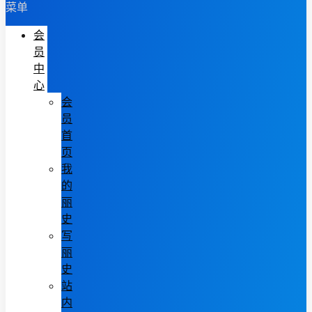
菜单
会
员
中
心
会
员
首
页
我
的
丽
史
写
丽
史
站
内