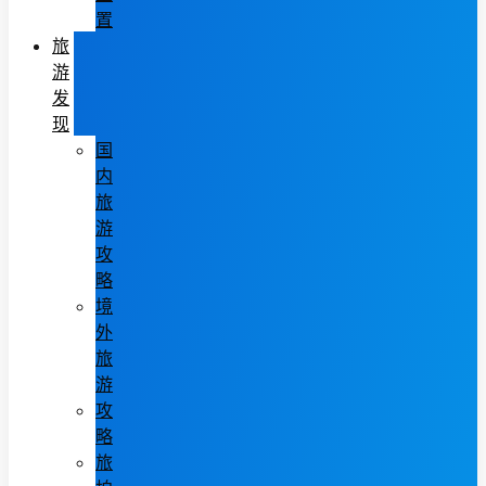
置
旅
游
发
现
国
内
旅
游
攻
略
境
外
旅
游
攻
略
旅