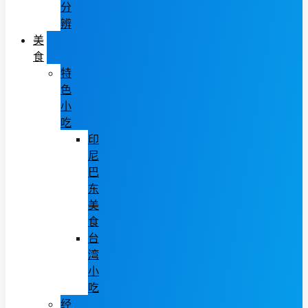
分
辨
美
食
特
色
小
吃
印
尼
巴
东
美
食
台
湾
小
吃
经