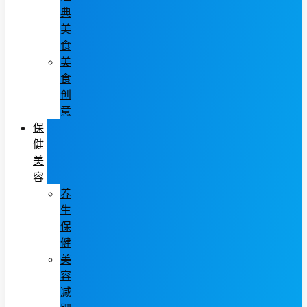
典
美
食
美
食
创
意
保
健
美
容
养
生
保
健
美
容
减