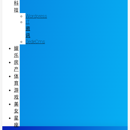
科
技
Wordpress
IT
资
讯
DedeCms
娱
乐
房
产
体
育
游
戏
美
女
星
座