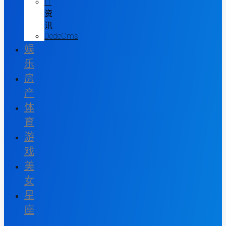
IT
资
讯
DedeCms
娱
乐
房
产
体
育
游
戏
美
女
星
座