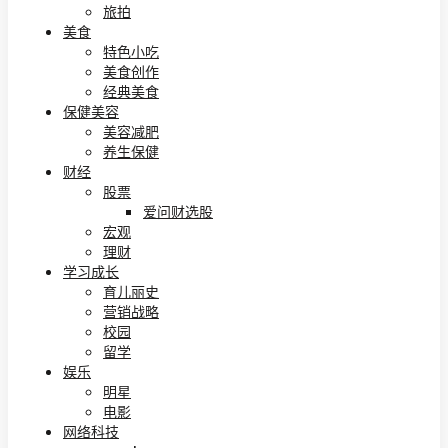
旅拍
美食
特色小吃
美食创作
经典美食
保健美容
美容减肥
养生保健
财经
股票
爱问财选股
宏观
理财
学习成长
育儿丽史
营销战略
校园
留学
娱乐
明星
电影
网络科技