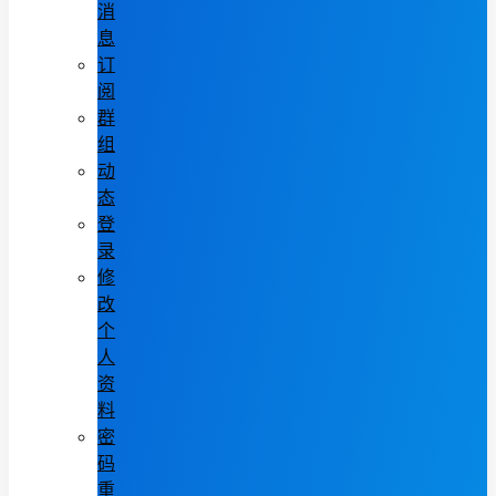
消
息
订
阅
群
组
动
态
登
录
修
改
个
人
资
料
密
码
重