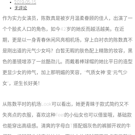
2019-05-15
无评论
作为实力女演员，陈数真是被岁月温柔眷顾的佳人，出演了一
个个脍炙人口的角色，如今42岁的她反而越活越美。在近
期，更是以一身青春休闲风亮相机场，穿上白衬衣的陈数真不
是刚出道的元气少女吗？白皙无暇的肤色配上精致的妆容，黑
色的墨镜增添了一丝酷劲儿。而戴着棒球帽的她比平日的造型
更显少女的帅气，加上那明媚的笑容，“气质女神”变“元气少
女”，逆生长好美！
从陈数平时的机场Look可以看出，她更青睐于款式简约又不
失亮点的衣服，喜欢这种Feel的小仙女也可以借鉴哦，基础款
也能穿出高级感。清爽的字母白T搭配烟灰色的裤脚开衩的牛