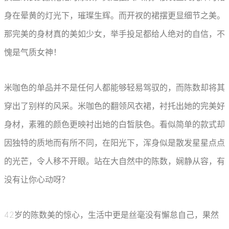
身在晕黄的灯光下，璀璨生辉。而开衩的裙摆更显细节之美。
那完美的身材真的美如少女，举手投足都给人绝对的自信，不
愧是气质女神！
米咖色的单品并不是任何人都能够轻易驾驭的，而陈数却将其
穿出了别样的风采。米咖色的翻领风衣裙，衬托出她的完美好
身材，素雅的颜色更映衬出她的白皙肤色。看似简单的款式却
因独特的质地而有所不同，在阳光下，浑身似是散发星星点点
的光芒，令人移不开眼。站在大自然中的陈数，娴静从容，有
没有让你心动呀？
42岁的陈数美的惊心，生活中更是丝毫没有懈怠自己，果然