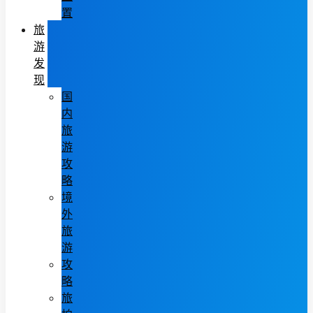
置
旅
游
发
现
国
内
旅
游
攻
略
境
外
旅
游
攻
略
旅