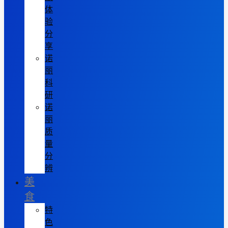
体
验
分
享
诺
丽
科
研
诺
丽
质
量
分
辨
美
食
特
色