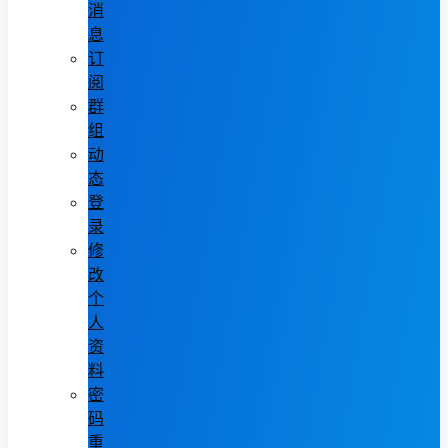
消
息
订
阅
群
组
动
态
登
录
修
改
个
人
资
料
密
码
重