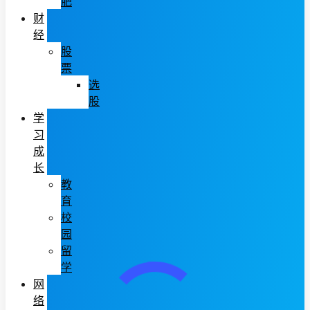
肥
财
经
股
票
选
股
学
习
成
长
教
育
校
园
留
学
网
络