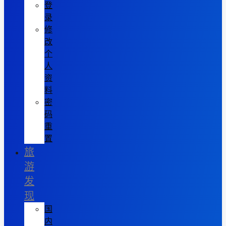
登
录
修
改
个
人
资
料
密
码
重
置
旅
游
发
现
国
内