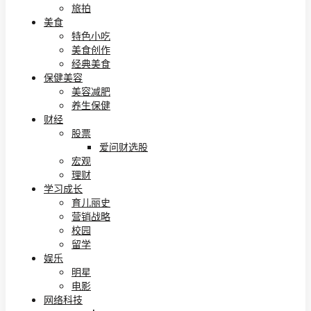
旅拍
美食
特色小吃
美食创作
经典美食
保健美容
美容减肥
养生保健
财经
股票
爱问财选股
宏观
理财
学习成长
育儿丽史
营销战略
校园
留学
娱乐
明星
电影
网络科技