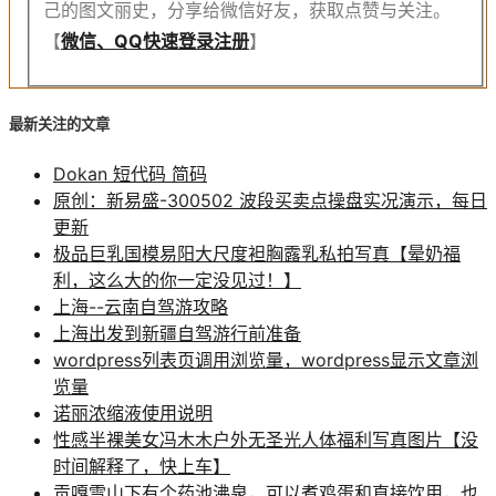
己的图文丽史，分享给微信好友，获取点赞与关注。
【
微信、QQ快速登录注册
】
最新关注的文章
Dokan 短代码 简码
原创：新易盛-300502 波段买卖点操盘实况演示，每日
更新
极品巨乳国模易阳大尺度袒胸露乳私拍写真【晕奶福
利，这么大的你一定没见过！】
上海--云南自驾游攻略
上海出发到新疆自驾游行前准备
wordpress列表页调用浏览量，wordpress显示文章浏
览量
诺丽浓缩液使用说明
性感半裸美女冯木木户外无圣光人体福利写真图片【没
时间解释了，快上车】
贡嘎雪山下有个药池沸泉，可以煮鸡蛋和直接饮用，也