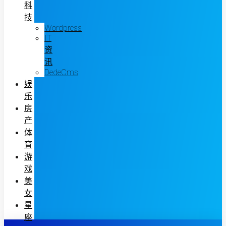
科
技
Wordpress
IT
资
讯
DedeCms
娱
乐
房
产
体
育
游
戏
美
女
星
座