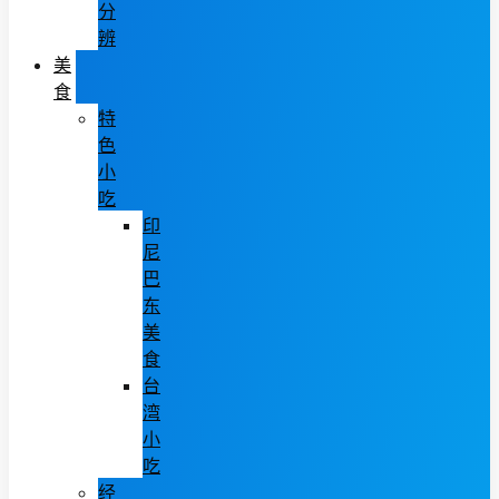
分
辨
美
食
特
色
小
吃
印
尼
巴
东
美
食
台
湾
小
吃
经