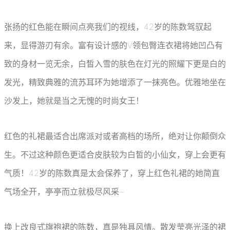
张扬的红色能在瞬间点亮我们的视线，42岁的陈数驾驭起
来，显得游刃有余。富有设计感的V领包臀连衣裙将她凹凸有
致的身材一览无余，白皙入雪的肤色在灯光的照耀下更是白的
发光，精致典雅的流苏耳环为她增添了一抹亮色。优雅地坐在
沙发上，她就是当之无愧的时尚女王！
红色的礼裙最适合出席派对或者高档的场所，绝对让你颠倒众
生。不过这种颜色更适合皮肤较为白皙的小仙女，穿上会更有
气质！42岁的陈数真是太会保养了，穿上红色礼裙的她简直
气场全开，亭亭而立就极尽风采~
换上改良式旗袍裙的陈数，真是独具风情。散发莹亮光泽的裙