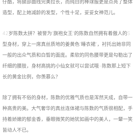
仔酷，将腿部曲线完美拉长，而纯白的棒球服更是点亮了整体
造型，配上她减龄的发型，个性十足，妥妥女神范儿。
42岁陈数太拼？被誉为“旗袍女王”的陈数自然拥有着傲人的S
型身材，穿上一席真丝质地的姜黄色“睡衣裙”，衬托出她非同
一般的出众气质和白皙的面庞。柔软的同色腰带更是勾勒出了
纤细的腰肢，身材高挑的小仙女就可以尝试哦~陈数那上短下
长的黄金比例，你羡慕么？
除了拥有不俗的身材，陈数的优雅气质也是浑然天成，自带一
种高贵的美。大气奢华的真丝连体裙与陈数的气质很相配，手
持着娇嫩的郁金香，垂眼微笑的她犹如画中的美人，一颦一笑
皆动人不已。