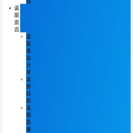
拍
诺
丽
资
讯
诺
丽
体
验
分
享
诺
丽
科
研
诺
丽
质
量