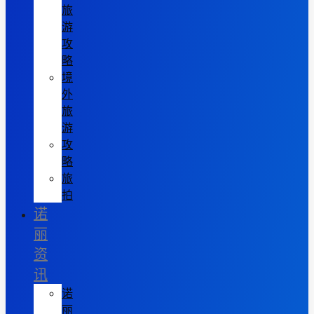
旅
游
攻
略
境
外
旅
游
攻
略
旅
拍
诺
丽
资
讯
诺
丽