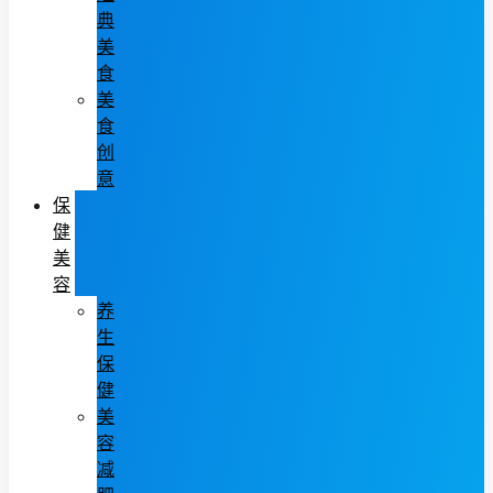
典
美
食
美
食
创
意
保
健
美
容
养
生
保
健
美
容
减