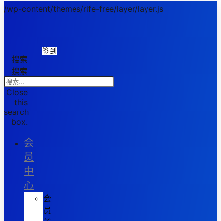
/wp-content/themes/rife-free/layer/layer.js
签到
搜索
搜索
Close
this
search
box.
会
员
中
心
会
员