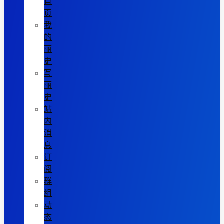
首
页
我
的
丽
史
写
丽
史
站
内
消
息
订
阅
群
组
动
态