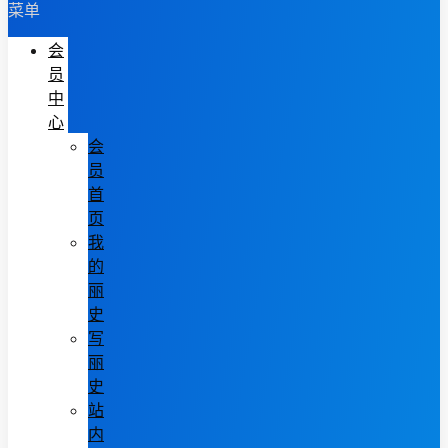
菜单
会
员
中
心
会
员
首
页
我
的
丽
史
写
丽
史
站
内