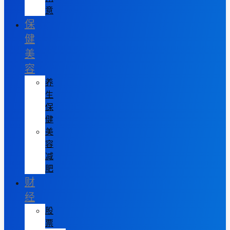
意
保
健
美
容
养
生
保
健
美
容
减
肥
财
经
股
票