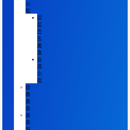
小
吃
印
尼
巴
东
美
食
台
湾
小
吃
经
典
美
食
美
食
创