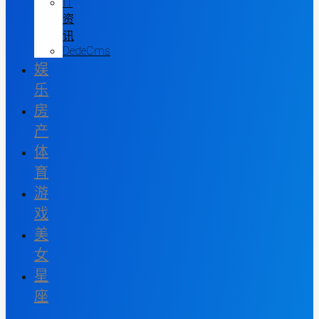
IT
资
讯
DedeCms
娱
乐
房
产
体
育
游
戏
美
女
星
座