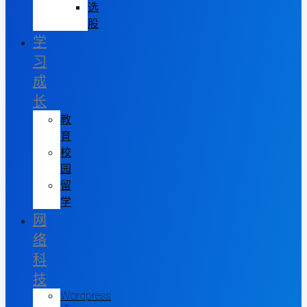
选
股
学
习
成
长
教
育
校
园
留
学
网
络
科
技
Wordpress