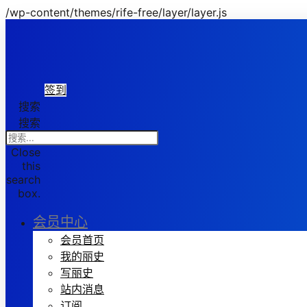
/wp-content/themes/rife-free/layer/layer.js
签到
搜索
搜索
Close
this
search
box.
会员中心
会员首页
我的丽史
写丽史
站内消息
订阅