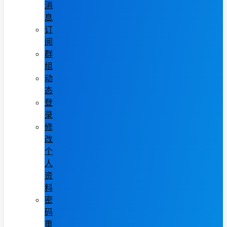
消
息
订
阅
群
组
动
态
登
录
修
改
个
人
资
料
密
码
重