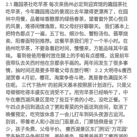
2.1 趣园茶社吃早茶 每次来扬州必定到迎宾馆的趣园茶社
吃早茶，今年趣园周边的景观比去年建得更漂亮了，在园
林中用餐，品着味香醇厚的绿杨春茶，望着窗外赏心悦目
的风景，难得闲情逸致，和父母好好聊聊天。 我们基本上
把特色都点了一遍，五丁包、细沙包、蟹粉汤包、翡翠烧
卖、阳春面特别推荐。这餐早茶我们用了一个半小时。在
扬州吃早茶，不要急着赶时间，慢慢来，方能品味其中滋
味。 看到爸爸用餐时放在腿上的手帕有点感慨，这是前年
我带队去关西时他在京都亲手画的。两年间发生了很多事
情，抽时间还是要多带着父母去旅行啊！ 2.2 大明寺&瘦西
湖赏春 4月初，樱花、海棠争奇斗艳，真是春色满园关不
住呢。 三代下扬州”的前两天基本按照原计划进行。只是父
母顿顿吃得丰盛实在消受不了。用完早茶已经晌午了，中
午在瘦西湖风景区里吃了些豆干类的小吃，没吃正餐。下
午四点多回到酒店点了粥和青菜的外面送到房间，取消了
晚餐预定，吃完饭休息了一会儿打车到码头夜游古运河。
别说，带着老人和小孩出门逛景点，门票钱倒是省了不
少，孩子免费、父母半价。 瘦西湖景区东门附近“万花园”
里各种花朵争相开放，美轮美奂。陪着爸爸逛了瘦西湖的