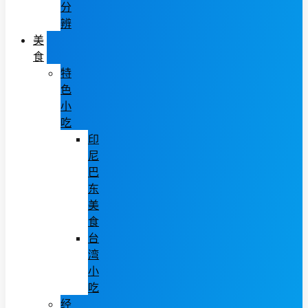
分
辨
美
食
特
色
小
吃
印
尼
巴
东
美
食
台
湾
小
吃
经