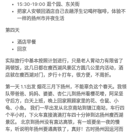
15:30-19:00 逛个园、东关街
把家人安顿回酒店自己去趟浮生记喝杯咖啡，体验不
一样的扬州市井夜生活
第四天
酒店早餐
回京
实际旅行中基本按照计划进行，只是老人胃动力有限省了
两顿饭，这几日都在瘦西湖风景区方圆几公里内活动，酒
店就在瘦西湖对门，步行＋打车，很方便，不周折。
第一天 1.1出发 烟花三月下扬州，不能辜负这个春天。我领
队带爸爸、妈妈、婆婆、杏仁儿到扬州看樱花喽，阿呆坚
守后方，白天上班，晚上回家照顾家里的花、仓鼠、小
龟、小鱼。 我们一早出发从北京南站到镇江南站，车行四
个半小时，下火车直接滴滴打车四十分钟到达扬州瘦西湖
景区。 北京到扬州没有直达高铁，有一班要坐一夜的慢
车，听说明年扬州要通高铁了，真好！古时扬州因运河而