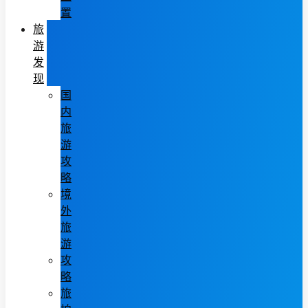
置
旅
游
发
现
国
内
旅
游
攻
略
境
外
旅
游
攻
略
旅