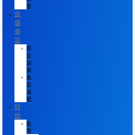
意
保
健
美
容
养
生
保
健
美
容
减
肥
财
经
股
票