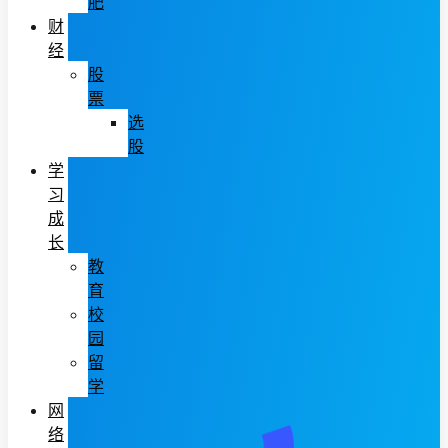
肥
财
经
股
票
选
股
学
习
成
长
教
育
校
园
留
学
网
络