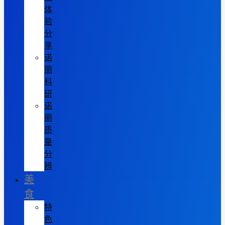
体
验
分
享
诺
丽
科
研
诺
丽
质
量
分
辨
美
食
特
色