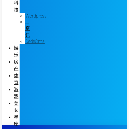
科
技
Wordpress
IT
资
讯
DedeCms
娱
乐
房
产
体
育
游
戏
美
女
星
座