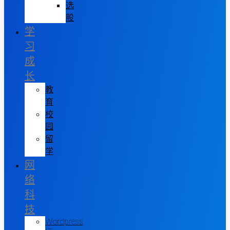
选
股
学
习
成
长
教
育
校
园
留
学
网
络
科
技
Wordpress