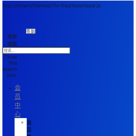
/wp-content/themes/rife-free/layer/layer.js
签到
搜索
搜索
Close
this
search
box.
会
员
中
心
会
员