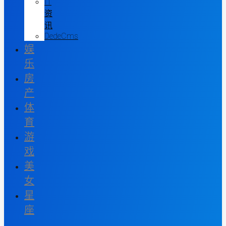
IT
资
讯
DedeCms
娱
乐
房
产
体
育
游
戏
美
女
星
座