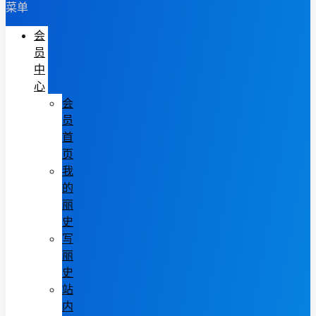
菜单
会
员
中
心
会
员
首
页
我
的
丽
史
写
丽
史
站
内