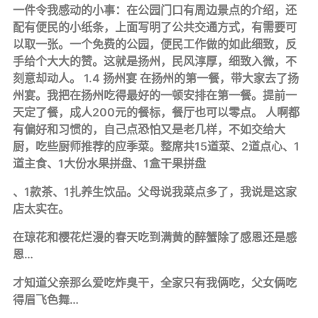
一件令我感动的小事：在公园门口有周边景点的介绍，还
配有便民的小纸条，上面写明了公共交通方式，有需要可
以取一张。一个免费的公园，便民工作做的如此细致，反
手给个大大的赞。这就是扬州，民风淳厚，细致入微，不
刻意却动人。 1.4 扬州宴 在扬州的第一餐，带大家去了扬
州宴。我把在扬州吃得最好的一顿安排在第一餐。提前一
天定了餐，成人200元的餐标，餐厅也可以零点。 人啊都
有偏好和习惯的，自己点恐怕又是老几样，不如交给大
厨，吃些厨师推荐的应季菜。整席共15道菜、2道点心、1
道主食、1大份水果拼盘、1盒干果拼盘
、1款茶、1扎养生饮品。父母说我菜点多了，我说是这家
店太实在。
在琼花和樱花烂漫的春天吃到满黄的醉蟹除了感恩还是感
恩…
才知道父亲那么爱吃炸臭干，全家只有我俩吃，父女俩吃
得眉飞色舞…