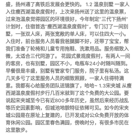
盛，扬州通了高铁后发展会更快的。 1.2 温泉别墅 一家人
入住瘦西湖温泉度假村，上次来扬州送了这里的温泉票，
过来泡温泉觉得园区的环境很好，今年制定“三代下扬州”
计划时，住宿首选“瘦西湖温泉度假村”，专门订了一间别
墅，一张双人床，两张宽敞的单人床，可以住四大一小。
入住时，前台服务人员看我爸腿脚不好，还带了宝宝，帮
我们准备了轮椅和儿童专用拖鞋、洗漱用品。服务细致入
微，太适合三代同游了。 花园式景观度假村，有两人一间
的客房，也有别墅，园区不小，电瓶车24小时随叫随到。
早餐很是丰盛，别墅有管家专门服务，院子里有私汤。这
几天多亏了这里服务人员的细致照顾，一家人住得特满
意。我都有心给服务团队送锦旗了，哈哈~ 1.3宋夹城 从瘦
西湖温泉度假村步行几百米就到了这个免费的大公园。要
说起宋夹城至今已有近800多年历史，虽然后来经历战乱
等历史因素影响，但城池地貌特征依稀可见。如今的宋夹
城公园是在原址上复建的，已开发成对公众免费开放的体
育休闲公园。园区里春色满园，傍晚时分，有很多市民在
这里散步。