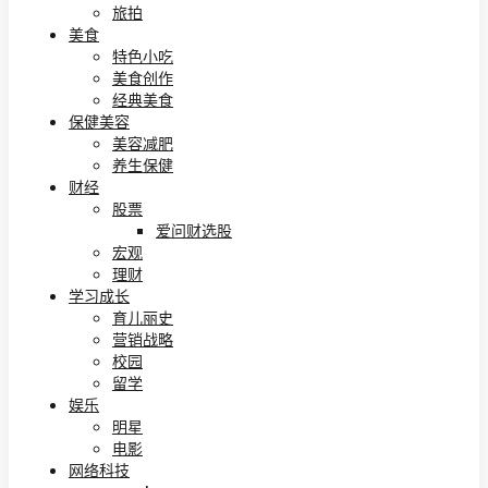
旅拍
美食
特色小吃
美食创作
经典美食
保健美容
美容减肥
养生保健
财经
股票
爱问财选股
宏观
理财
学习成长
育儿丽史
营销战略
校园
留学
娱乐
明星
电影
网络科技