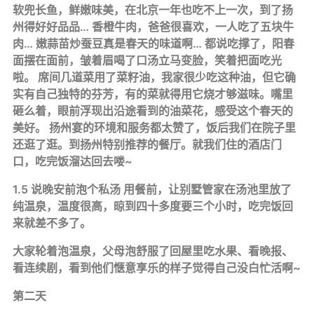
软兜长鱼，鲜嫩味美，在北京一年也吃不上一次，到了扬
州得好好品品… 香橙牛肉，爸爸很喜欢，一人吃了五块牛
肉… 嫩蒜苗炒蚕豆真是春天的味道啊… 都说吃撑了，阳春
面摆在面前，皱着眉喝了口汤立马变脸，笑着把面吃光
啦。 席间几道菜用了菜籽油，我家很少吃这种油，但它确
实有自己独特的芬芳，有的菜就得用它烧才够滋味。嘴里
砸么着，眼前浮现出沿途看到的油菜花，感受这个春天的
美好。 扬州宴的环境和服务都太赞了，饭后我们在院子里
还逛了逛。到扬州特别推荐的餐厅。就我们住的酒店门
口，吃完饭溜达回去喽~
1.5 说晚安前泡个私汤 用餐前，让别墅管家在汤池里放了
纯温泉，温度很高，晾到四十多度要三个小时，吃完饭回
来就差不多了。
大家轮着泡温泉，父母泡舒服了回屋里吃水果、看晚报、
看连续剧，看到他们惬意享乐的样子觉得自己没白忙活啊~
第二天