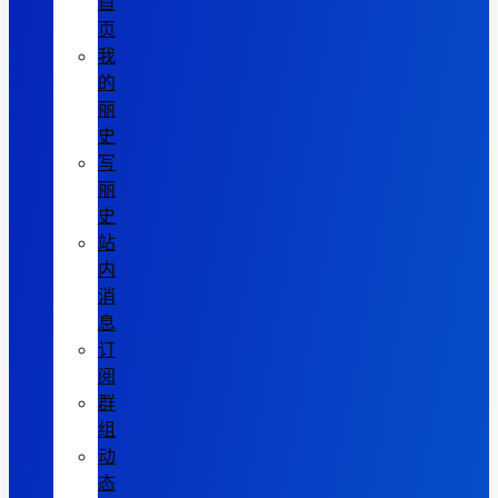
首
页
我
的
丽
史
写
丽
史
站
内
消
息
订
阅
群
组
动
态