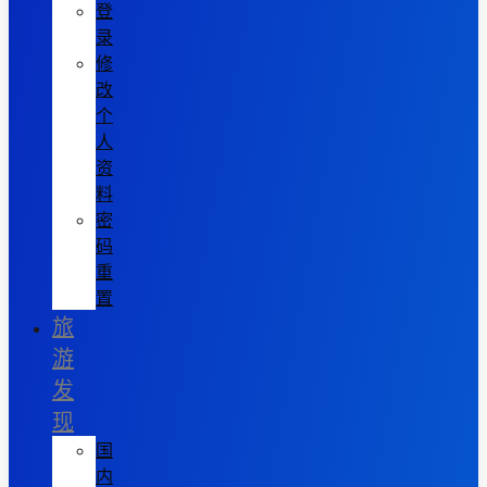
登
录
修
改
个
人
资
料
密
码
重
置
旅
游
发
现
国
内