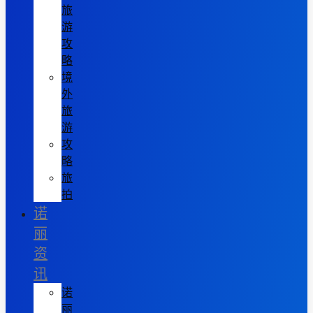
旅
游
攻
略
境
外
旅
游
攻
略
旅
拍
诺
丽
资
讯
诺
丽