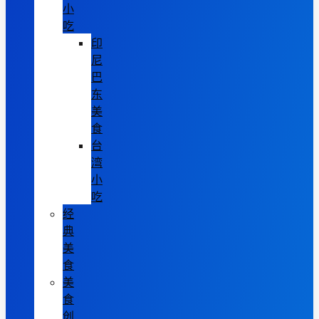
小
吃
印
尼
巴
东
美
食
台
湾
小
吃
经
典
美
食
美
食
创