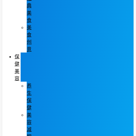
典
美
食
美
食
创
意
保
健
美
容
养
生
保
健
美
容
减