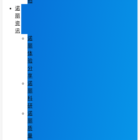
拍
诺
丽
资
讯
诺
丽
体
验
分
享
诺
丽
科
研
诺
丽
质
量