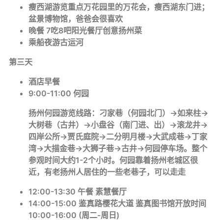
瘦西湖游览重点万花园里的万花会，瘦西湖东门进；
盆景博物馆，爸爸会很喜欢
晚餐 7吃8吧阳光餐厅创意扬州菜
乘船夜游古运河
第三天
酒店早餐
9:00-11:00 何园
扬州何园游览线路：刁家巷（何园北门）→如来柱→
大树巷（古井）→小盘谷（南门进、出）→滚龙井→
四岸公所→贾氏庭院→二分明月楼→大武成巷→丁家
湾→大描金巷→大狮子巷→古井→何园停车场。整个
参观时间大约1-2个小时。何园靠着扬州老城区很
近，有老扬州人居住的一些老巷子，可以走走
12:00-13:30 午餐 素慧餐厅
14:00-15:00 鉴真路樱花大道 鉴真图书馆开放时间
10:00-16:00 (周二-周日)