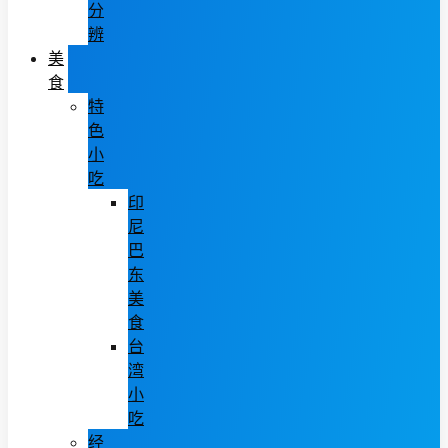
分
辨
美
食
特
色
小
吃
印
尼
巴
东
美
食
台
湾
小
吃
经