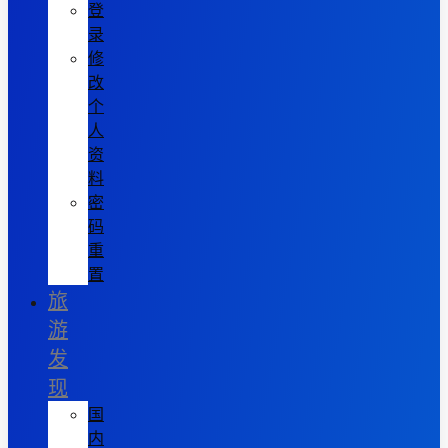
登
录
修
改
个
人
资
料
密
码
重
置
旅
游
发
现
国
内