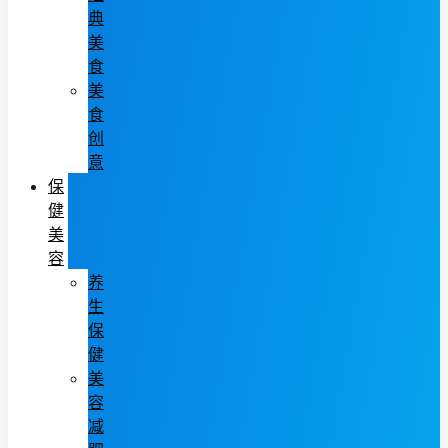
典
美
食
美
食
创
意
保
健
美
容
养
生
保
健
美
容
减