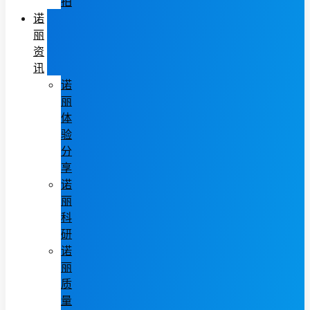
拍
诺
丽
资
讯
诺
丽
体
验
分
享
诺
丽
科
研
诺
丽
质
量