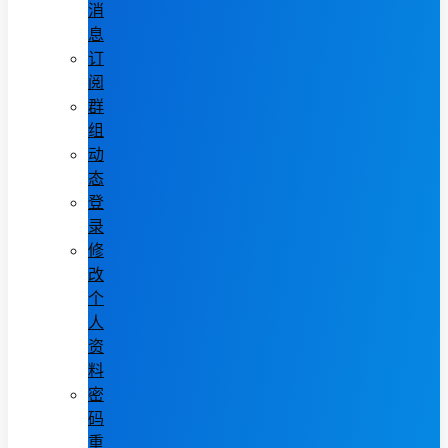
消
息
订
阅
群
组
动
态
登
录
修
改
个
人
资
料
密
码
重