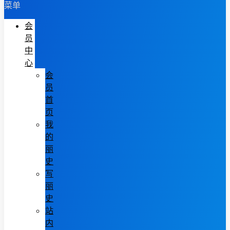
菜单
会
员
中
心
会
员
首
页
我
的
丽
史
写
丽
史
站
内