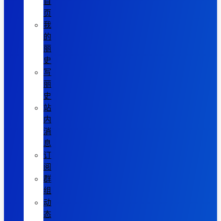
首
页
我
的
丽
史
写
丽
史
站
内
消
息
订
阅
群
组
动
态