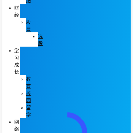
肥
财
经
股
票
选
股
学
习
成
长
教
育
校
园
留
学
网
络