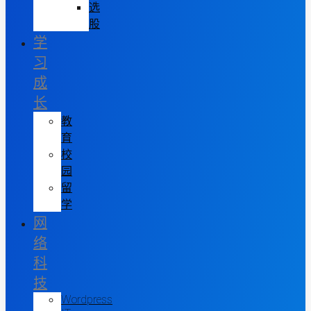
选
股
学
习
成
长
教
育
校
园
留
学
网
络
科
技
Wordpress