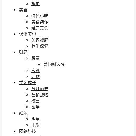
旅拍
美食
特色小吃
美食创作
经典美食
保健美容
美容减肥
养生保健
财经
股票
爱问财选股
宏观
理财
学习成长
育儿丽史
营销战略
校园
留学
娱乐
明星
电影
网络科技