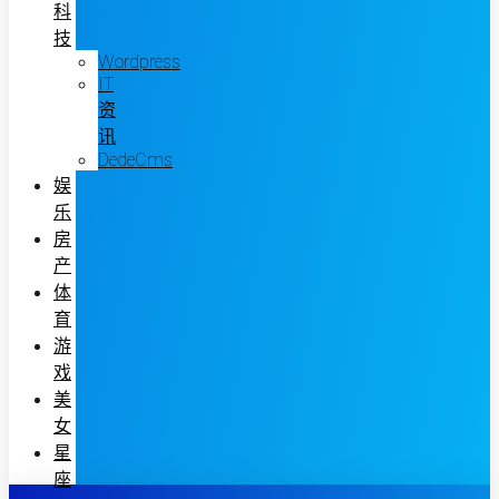
科
技
Wordpress
IT
资
讯
DedeCms
娱
乐
房
产
体
育
游
戏
美
女
星
座