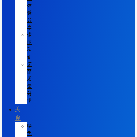
体
验
分
享
诺
丽
科
研
诺
丽
质
量
分
辨
美
食
特
色