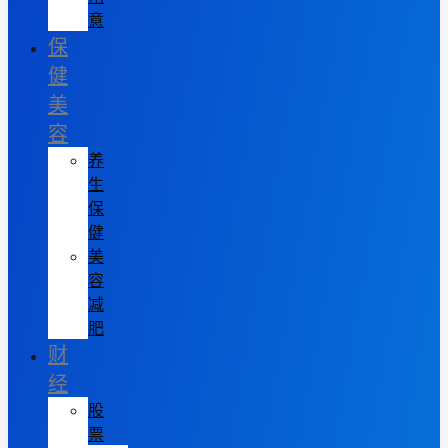
意
保
健
美
容
养
生
保
健
美
容
减
肥
财
经
股
票