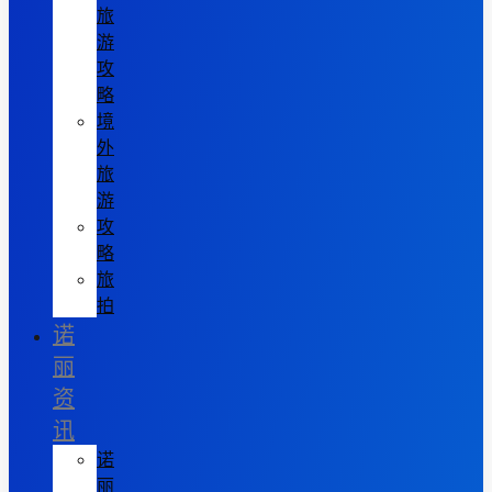
旅
游
攻
略
境
外
旅
游
攻
略
旅
拍
诺
丽
资
讯
诺
丽