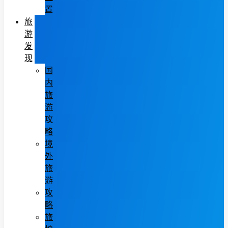
置
旅
游
发
现
国
内
旅
游
攻
略
境
外
旅
游
攻
略
旅