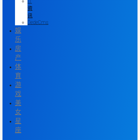
IT
资
讯
DedeCms
娱
乐
房
产
体
育
游
戏
美
女
星
座