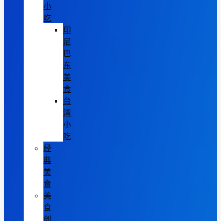
小
吃
印
尼
巴
东
美
食
台
湾
小
吃
经
典
美
食
美
食
创