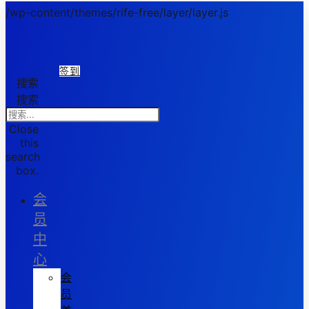
/wp-content/themes/rife-free/layer/layer.js
签到
搜索
搜索
Close
this
search
box.
会
员
中
心
会
员