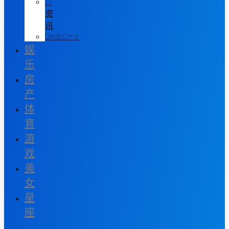
IT
资
讯
DedeCms
娱
乐
房
产
体
育
游
戏
美
女
星
座