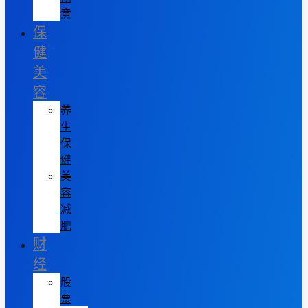
意
保
健
美
容
养
生
保
健
美
容
减
肥
财
经
股
票