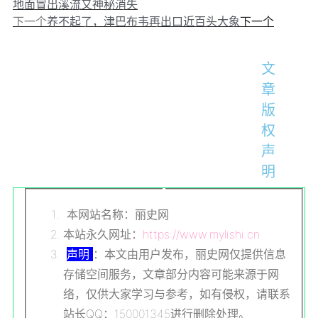
地面冒出溪流又神秘消失
下一个
下一个
养不起了，津巴布韦再出口近百头大象
文
章
版
权
声
明
本网站名称：丽史网
本站永久网址：
https://www.mylishi.cn
声明
：本文由用户发布，丽史网仅提供信息
存储空间服务，文章部分内容可能来源于网
络，仅供大家学习与参考，如有侵权，请联系
站长
QQ
：150001345进行删除处理。