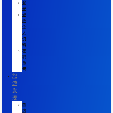
登
录
修
改
个
人
资
料
密
码
重
置
旅
游
发
现
国
内