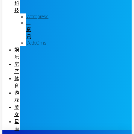
科
技
Wordpress
IT
资
讯
DedeCms
娱
乐
房
产
体
育
游
戏
美
女
星
座