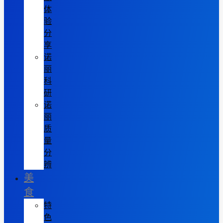
体
验
分
享
诺
丽
科
研
诺
丽
质
量
分
辨
美
食
特
色