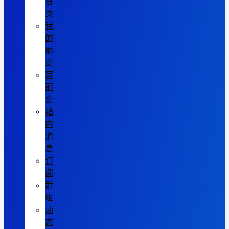
首
页
我
的
丽
史
写
丽
史
站
内
消
息
订
阅
群
组
动
态