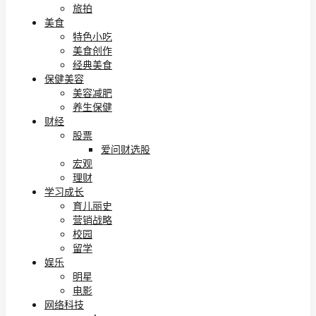
旅拍
美食
特色小吃
美食创作
经典美食
保健美容
美容减肥
养生保健
财经
股票
爱问财选股
宏观
理财
学习成长
育儿丽史
营销战略
校园
留学
娱乐
明星
电影
网络科技