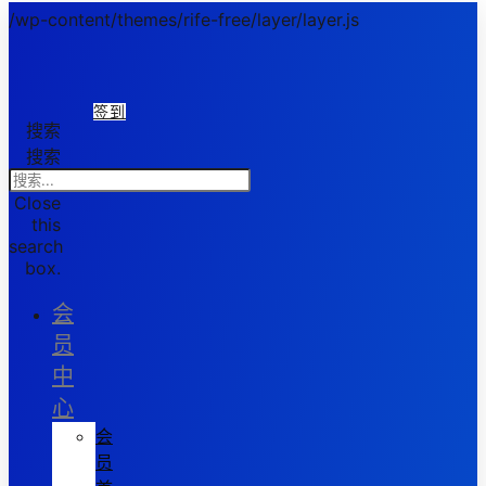
/wp-content/themes/rife-free/layer/layer.js
签到
搜索
搜索
Close
this
search
box.
会
员
中
心
会
员