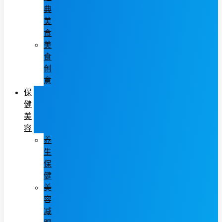
典
美
食
美
食
创
意
保
健
美
容
养
生
保
健
美
容
减