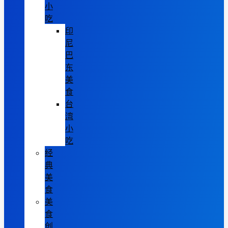
小
吃
印
尼
巴
东
美
食
台
湾
小
吃
经
典
美
食
美
食
创