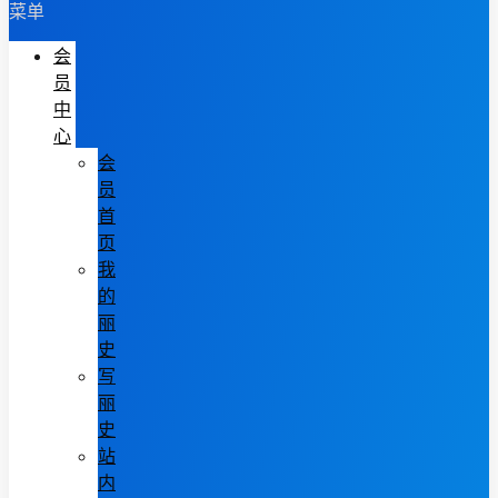
菜单
会
员
中
心
会
员
首
页
我
的
丽
史
写
丽
史
站
内