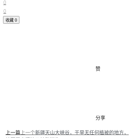
0
0
收藏
0
赞
分享
上一篇
上一个
新疆天山大峡谷，干旱无任何植被的地方，