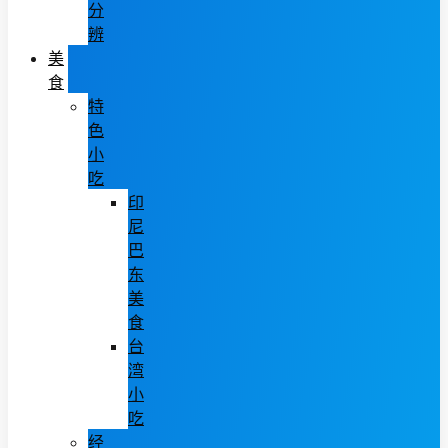
分
辨
美
食
特
色
小
吃
印
尼
巴
东
美
食
台
湾
小
吃
经