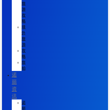
旅
游
攻
略
境
外
旅
游
攻
略
旅
拍
诺
丽
资
讯
诺
丽