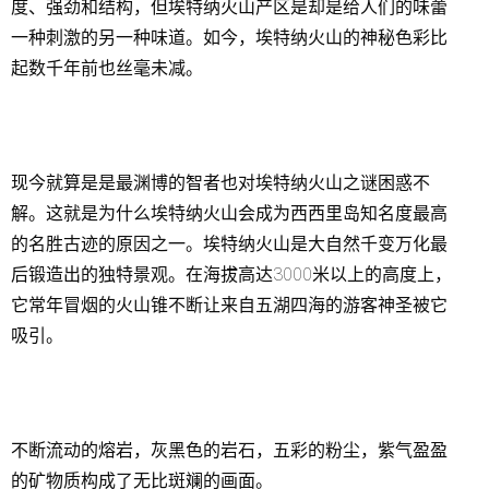
度、强劲和结构，但埃特纳火山产区是却是给人们的味蕾
一种刺激的另一种味道。如今，埃特纳火山的神秘色彩比
起数千年前也丝毫未减。
现今就算是是最渊博的智者也对埃特纳火山之谜困惑不
解。这就是为什么埃特纳火山会成为西西里岛知名度最高
的名胜古迹的原因之一。埃特纳火山是大自然千变万化最
后锻造出的独特景观。在海拔高达3000米以上的高度上，
它常年冒烟的火山锥不断让来自五湖四海的游客神圣被它
吸引。
不断流动的熔岩，灰黑色的岩石，五彩的粉尘，紫气盈盈
的矿物质构成了无比斑斓的画面。