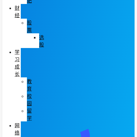
肥
财
经
股
票
选
股
学
习
成
长
教
育
校
园
留
学
网
络