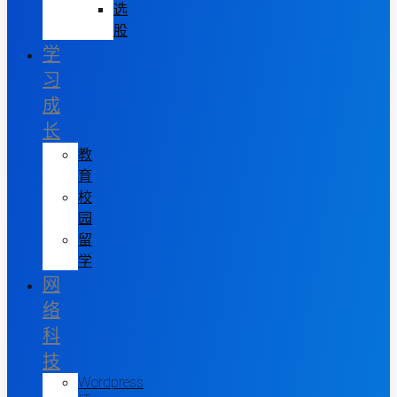
选
股
学
习
成
长
教
育
校
园
留
学
网
络
科
技
Wordpress