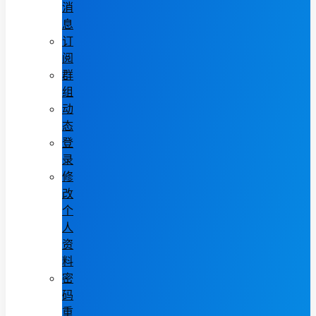
消
息
订
阅
群
组
动
态
登
录
修
改
个
人
资
料
密
码
重