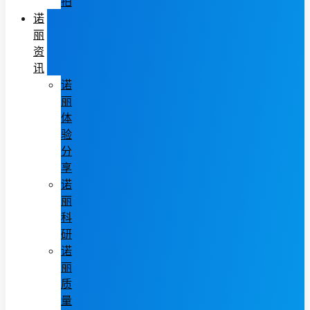
拍
诺
丽
资
讯
诺
丽
体
验
分
享
诺
丽
科
研
诺
丽
质
量