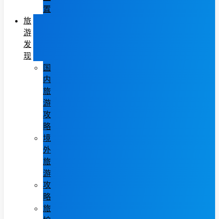
置
旅
游
发
现
国
内
旅
游
攻
略
境
外
旅
游
攻
略
旅