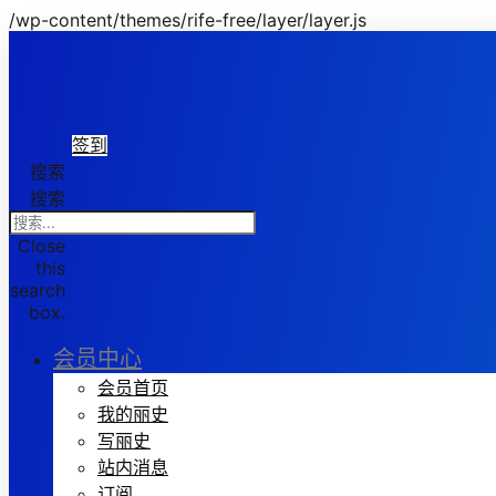
/wp-content/themes/rife-free/layer/layer.js
签到
搜索
搜索
Close
this
search
box.
会员中心
会员首页
我的丽史
写丽史
站内消息
订阅