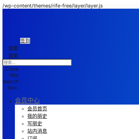
/wp-content/themes/rife-free/layer/layer.js
签到
搜索
搜索
Close
this
search
box.
会员中心
会员首页
我的丽史
写丽史
站内消息
订阅