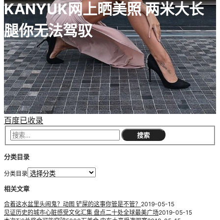
KANYUK网上晒美照 两米大长
腿你无法驾驭
百度已收录
分类目录
分类目录
相关文章
合着这水盆里头闹鬼？动图 铲屎的这事你管是不管？
2019-05-15
见证历史的城市心脏感受文化汇集 盘点二十处全球最美广场
2019-05-15