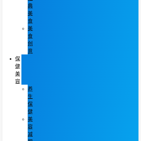
典
美
食
美
食
创
意
保
健
美
容
养
生
保
健
美
容
减