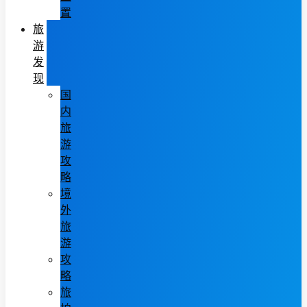
置
旅
游
发
现
国
内
旅
游
攻
略
境
外
旅
游
攻
略
旅