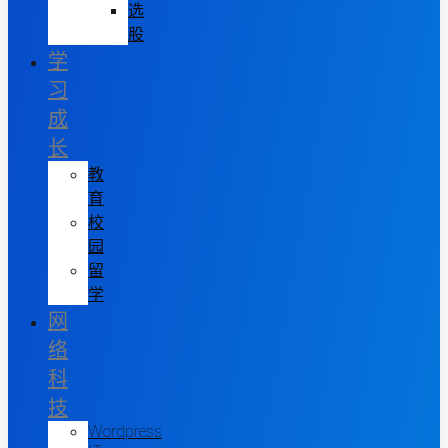
选
股
学
习
成
长
教
育
校
园
留
学
网
络
科
技
Wordpress