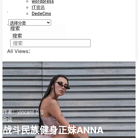
wordpress
IT资讯
.
DedeCms
.
搜索
搜索
All Views：
作者：
vincent
0
0
杂谈
战斗民族健身正妹ANNA