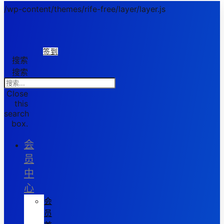
/wp-content/themes/rife-free/layer/layer.js
签到
搜索
搜索
Close
this
search
box.
会
员
中
心
会
员