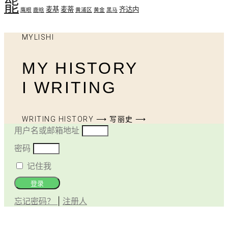
能
麦基
麦蒂
齐达内
鹰眼
鹿晗
黄浦区
黄金
黑马
MYLISHI
MY HISTORY
I WRITING
WRITING HISTORY ⟶ 写丽史 ⟶
用户名或邮箱地址
密码
记住我
登录
忘记密码？
|
注册人