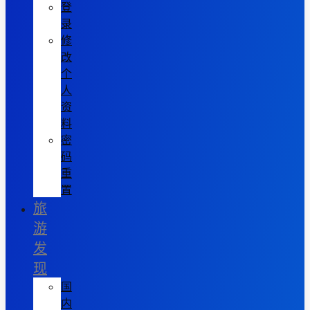
登
录
修
改
个
人
资
料
密
码
重
置
旅
游
发
现
国
内