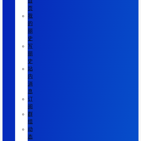
首
页
我
的
丽
史
写
丽
史
站
内
消
息
订
阅
群
组
动
态