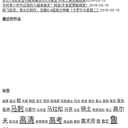
本次Ti9总奖金可能突破5000万美金 中东土豪受邀观赛
2019-05-15
为何青少年中近视的人越来越多？网游/手游是罪魁祸首！
2019-05-15
网飞投资，骨头社制作，豆瓣9.4超高分神番《卡罗尔与星期二》
2019-05-15
最近的作品
标签
鞋
香水
面膜
面试
韦德
韩国
音乐
预测
颜真卿
风格美女
风衣
食堂
餐饮
香山
香槟
香氛
马刺
高尔
马拉松
骑士
马竞
香港
马夏尔
马布里
马龙
骨质疏松
高三
鲁
高清
高考
夫
魔术师
鱼
鲁尼
高洪波
高等教育
高血脂
魅族