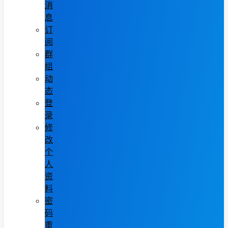
消
息
订
阅
群
组
动
态
登
录
修
改
个
人
资
料
密
码
重