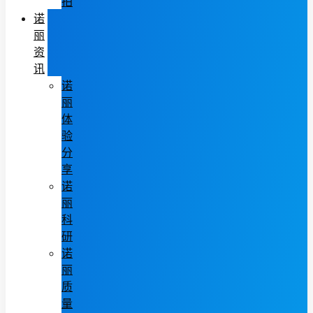
拍
诺
丽
资
讯
诺
丽
体
验
分
享
诺
丽
科
研
诺
丽
质
量