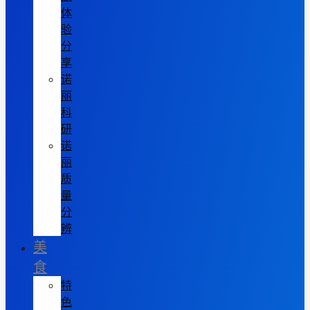
体
验
分
享
诺
丽
科
研
诺
丽
质
量
分
辨
美
食
特
色