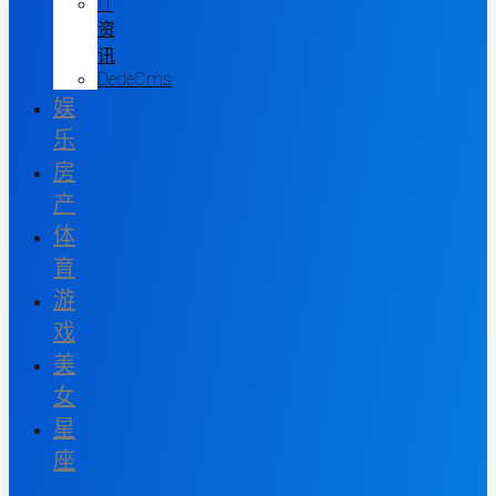
IT
资
讯
DedeCms
娱
乐
房
产
体
育
游
戏
美
女
星
座