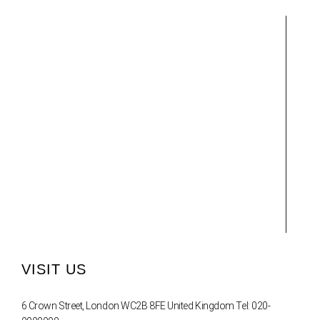
VISIT US
6 Crown Street, London WC2B 8FE United Kingdom Tel: 020-