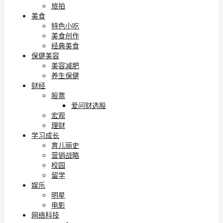
旅拍
美食
特色小吃
美食创作
经典美食
保健美容
美容减肥
养生保健
财经
股票
爱问财选股
宏观
理财
学习成长
育儿丽史
营销战略
校园
留学
娱乐
明星
电影
网络科技