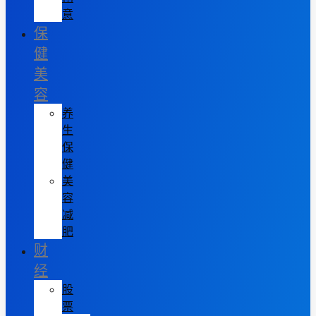
意
保
健
美
容
养
生
保
健
美
容
减
肥
财
经
股
票