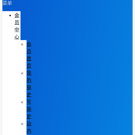
菜单
会
员
中
心
会
员
首
页
我
的
丽
史
写
丽
史
站
内