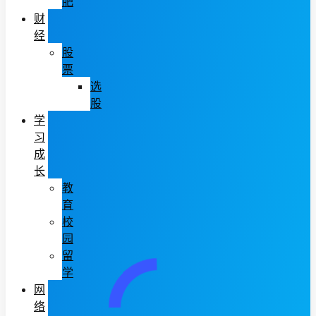
肥
财
经
股
票
选
股
学
习
成
长
教
育
校
园
留
学
网
络