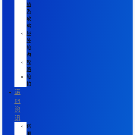
旅
游
攻
略
境
外
旅
游
攻
略
旅
拍
诺
丽
资
讯
诺
丽