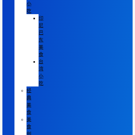
小
吃
印
尼
巴
东
美
食
台
湾
小
吃
经
典
美
食
美
食
创