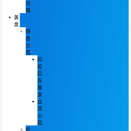
分
辨
美
食
特
色
小
吃
印
尼
巴
东
美
食
台
湾
小
吃
经