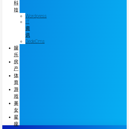
科
技
Wordpress
IT
资
讯
DedeCms
娱
乐
房
产
体
育
游
戏
美
女
星
座