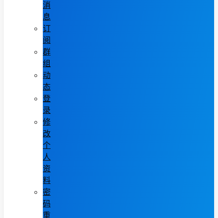
消
息
订
阅
群
组
动
态
登
录
修
改
个
人
资
料
密
码
重