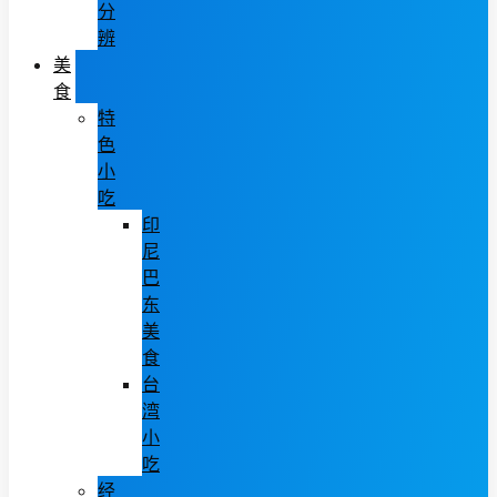
分
辨
美
食
特
色
小
吃
印
尼
巴
东
美
食
台
湾
小
吃
经