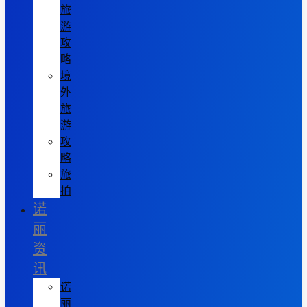
旅
游
攻
略
境
外
旅
游
攻
略
旅
拍
诺
丽
资
讯
诺
丽