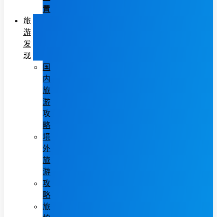
置
旅
游
发
现
国
内
旅
游
攻
略
境
外
旅
游
攻
略
旅