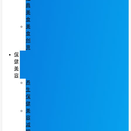
典
美
食
美
食
创
意
保
健
美
容
养
生
保
健
美
容
减