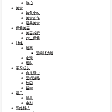
旅拍
美食
特色小吃
美食创作
经典美食
保健美容
美容减肥
养生保健
财经
股票
爱问财选股
宏观
理财
学习成长
育儿丽史
营销战略
校园
留学
娱乐
明星
电影
网络科技