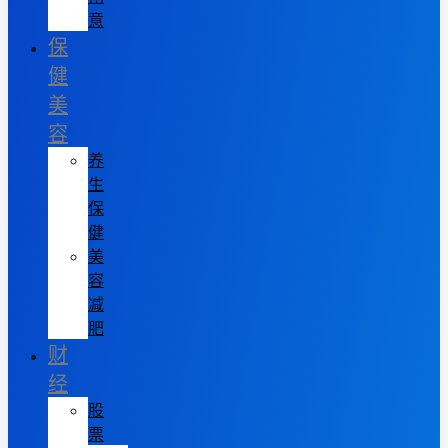
意
保
健
美
容
养
生
保
健
美
容
减
肥
财
经
股
票