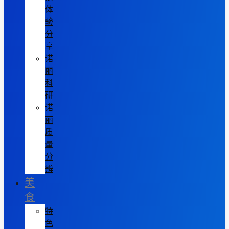
体
验
分
享
诺
丽
科
研
诺
丽
质
量
分
辨
美
食
特
色