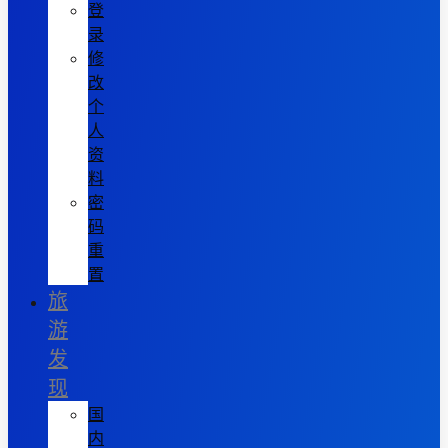
登
录
修
改
个
人
资
料
密
码
重
置
旅
游
发
现
国
内