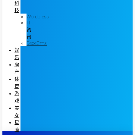
科
技
Wordpress
IT
资
讯
DedeCms
娱
乐
房
产
体
育
游
戏
美
女
星
座