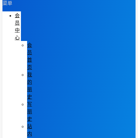
菜单
会
员
中
心
会
员
首
页
我
的
丽
史
写
丽
史
站
内