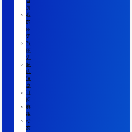
首
页
我
的
丽
史
写
丽
史
站
内
消
息
订
阅
群
组
动
态