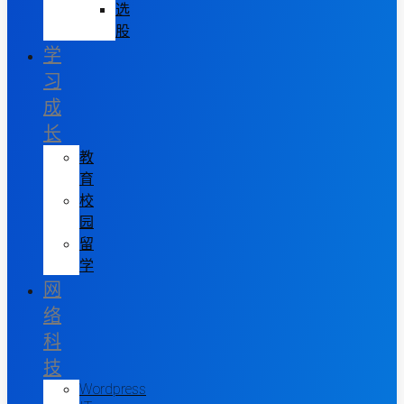
选
股
学
习
成
长
教
育
校
园
留
学
网
络
科
技
Wordpress