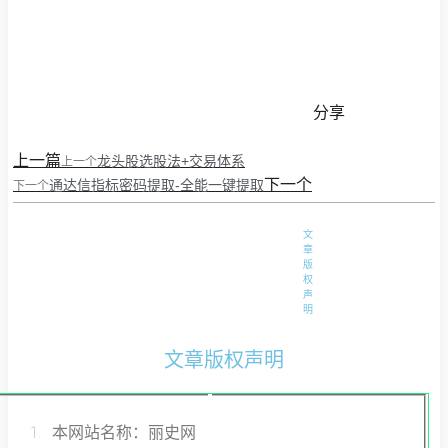
分享
上一篇
龙头股选股法+交易体系
上一个
下一个
通达信指标密码提取-全能一键提取
下一个
文
章
版
权
声
明
文章版权声明
本网站名称：丽史网