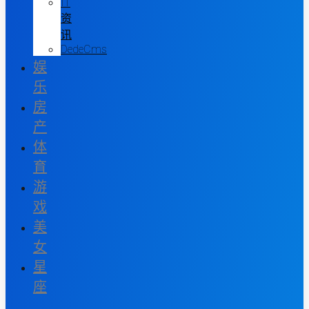
IT
资
讯
DedeCms
娱
乐
房
产
体
育
游
戏
美
女
星
座