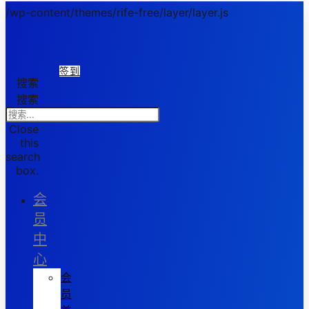
/wp-content/themes/rife-free/layer/layer.js
签到
搜索
搜索
Close
this
search
box.
会
员
中
心
会
员