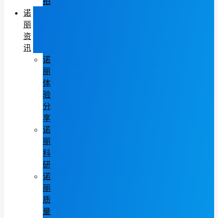
拍
诺
丽
资
讯
诺
丽
体
验
分
享
诺
丽
科
研
诺
丽
质
量