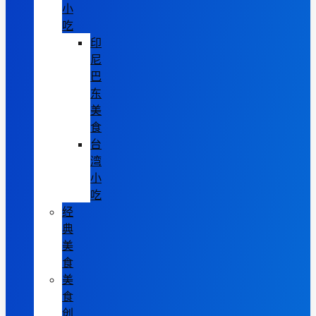
小
吃
印
尼
巴
东
美
食
台
湾
小
吃
经
典
美
食
美
食
创