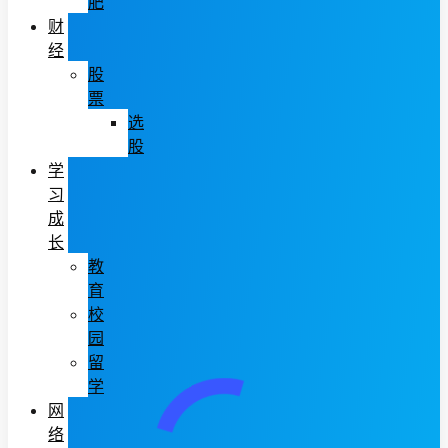
肥
财
经
股
票
选
股
学
习
成
长
教
育
校
园
留
学
网
络